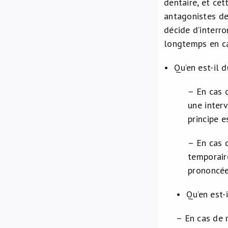
dentaire, et cet
antagonistes de 
décide d’interro
longtemps en ca
• Qu’en est-il d
– En cas d
une interv
principe e
– En cas 
temporair
prononcée
• Qu’en est-
– En cas de 