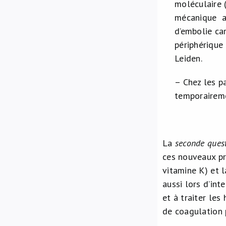
moléculaire 
mécanique aor
d’embolie ca
périphérique
Leiden.
– Chez les p
temporaireme
La
seconde ques
ces nouveaux pr
vitamine K) et l
aussi lors d’int
et à traiter le
de coagulation 