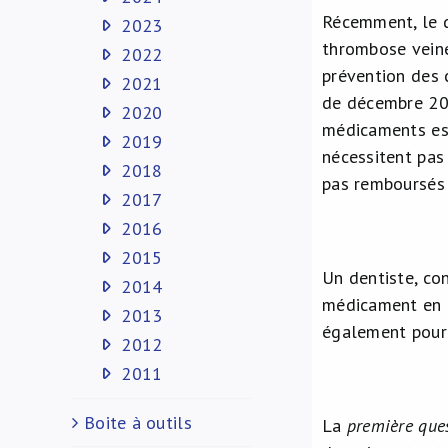
Récemment, le d
2023
thrombose veine
2022
prévention des c
2021
de décembre 201
2020
médicaments est
2019
nécessitent pas
2018
pas remboursés p
2017
2016
2015
Un dentiste, con
2014
médicament en c
2013
également pour 
2012
2011
Boite à outils
La
première que