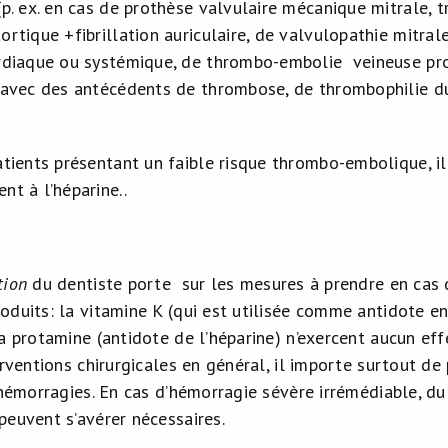
(p. ex. en cas de prothèse valvulaire mécanique mitrale, 
tique +fibrillation auriculaire, de valvulopathie mitrale+
rdiaque ou systémique, de thrombo-embolie veineuse pro
 avec des antécédents de thrombose, de thrombophilie du
atients présentant un faible risque thrombo-embolique, i
nt à l’héparine..
tion
du dentiste porte sur les mesures à prendre en cas d’
oduits: la vitamine K (qui est utilisée comme antidote e
a protamine (antidote de l’héparine) n’exercent aucun effe
erventions chirurgicales en général, il importe surtout d
s hémorragies. En cas d’hémorragie sévère irrémédiable, d
peuvent s’avérer nécessaires.