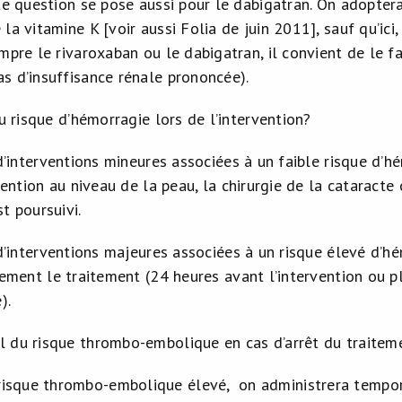
te question se pose aussi pour le dabigatran. On adopter
la vitamine K [voir aussi Folia de juin 2011], sauf qu’ici, 
mpre le rivaroxaban ou le dabigatran, il convient de le fa
s d’insuffisance rénale prononcée).
u risque d’hémorragie lors de l’intervention?
’interventions mineures associées à un faible risque d’hé
ention au niveau de la peau, la chirurgie de la cataracte
st poursuivi.
d’interventions majeures associées à un risque élevé d’hé
ement le traitement (24 heures avant l’intervention ou p
).
il du risque thrombo-embolique en cas d’arrêt du traitem
risque thrombo-embolique élevé, on administrera tempor