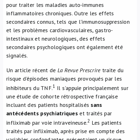
pour traiter les maladies auto-immunes
À propos de nous
inflammatoires chroniques. Outre les effets
secondaires connus, tels que l’immunosuppression
NL
et les problèmes cardiovasculaires, gastro-
intestinaux et neurologiques, des effets
secondaires psychologiques ont également été
signalés.
Un article récent de
La Revue Prescrire
traite du
risque d'épisodes maniaques provoqués par les
1
inhibiteurs du TNF.
Il s'appuie principalement sur
une étude de cohorte rétrospective française
incluant des patients hospitalisés
sans
antécédents psychiatriques
et traités par
2
infliximab par voie intraveineuse.
Les patients
traités par infliximab, après prise en compte des
variables confondantes, présentaient un risque