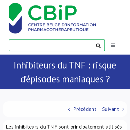
Passer
au
contenu
Toggle
Navigatio
Actualités
Inhibiteurs du TNF : risque
d’épisodes maniaques ?
Publications
Formations
Précédent
Suivant
Contact
Les inhibiteurs du TNF sont principalement utilisés