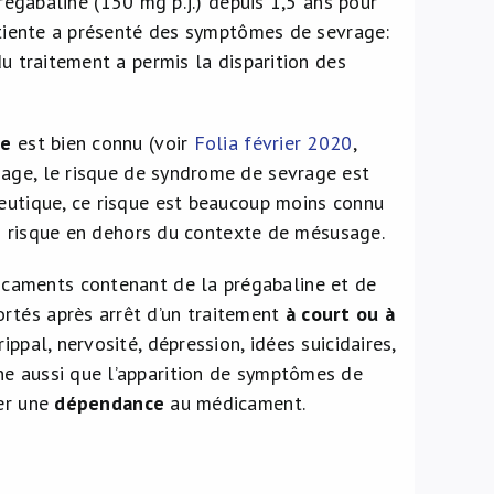
 prégabaline (150 mg p.j.) depuis 1,5 ans pour
patiente a présenté des symptômes de sevrage:
du traitement a permis la disparition des
ge
est bien connu (voir
Folia février 2020
,
sage, le risque de syndrome de sevrage est
peutique, ce risque est beaucoup moins connu
’un risque en dehors du contexte de mésusage.
caments contenant de la prégabaline et de
rtés après arrêt d’un traitement
à court ou à
ppal, nervosité, dépression, idées suicidaires,
ne aussi que l’apparition de symptômes de
uer une
dépendance
au médicament.