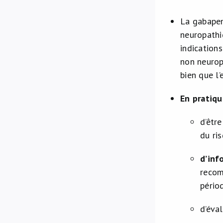
La gabapen
neuropathi
indication
non neurop
bien que l’
En pratiq
d’êtr
du ri
d’inf
recom
pério
d’éva