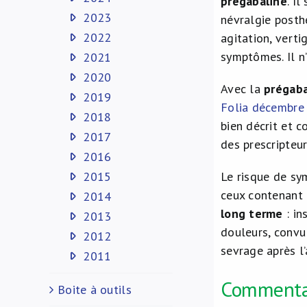
prégabaline
. I
2023
névralgie posth
2022
agitation, verti
symptômes. Il n
2021
2020
Avec la
prégaba
2019
Folia décembre
2018
bien décrit et 
2017
des prescripteur
2016
2015
Le risque de s
ceux contenant 
2014
long terme
: in
2013
douleurs, convu
2012
sevrage après l
2011
Commenta
Boite à outils