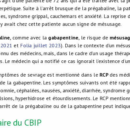
l s’agit d’une patiente de 72 ans qui a été traitée avec la
erpétique. Suite à l’arrêt brusque de la prégabaline, la 
ges, syndrome grippal, cauchemars et anxiété. La reprise 
’y avait chez cette patiente aucun signe de mésusage.
line
, comme avec la
gabapentine
, le risque de
mésusa
 2021
et
Folia juillet 2023
). Dans le contexte d’un mésu
connu des médecins, mais, dans le cadre d’un usage théra
s. Le médecin qui a notifié ce cas ignorait l’existence d
ymptômes de sevrage est mentionné dans le
RCP
des médi
de la gabapentine. Les symptômes suivants ont été rappo
somnie, céphalées, nausées, anxiété, diarrhée, syndrome gri
lsions, hyperhidrose et étourdissements. Le RCP mention
’arrêt de la prégabaline ou de la gabapentine peut indiq
ire du CBIP