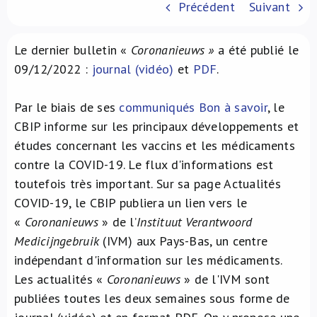
Précédent
Suivant
À propos de nous
Le dernier bulletin «
Coronanieuws »
a été publié le
NL
09/12/2022 :
journal (vidéo)
et
PDF
.
Par le biais de ses
communiqués Bon à savoir
, le
CBIP informe sur les principaux développements et
études concernant les vaccins et les médicaments
contre la COVID-19. Le flux d'informations est
toutefois très important. Sur sa page Actualités
COVID-19, le CBIP publiera un lien vers le
«
Coronanieuws
» de l’
Instituut Verantwoord
Medicijngebruik
(IVM) aux Pays-Bas, un centre
indépendant d'information sur les médicaments.
Les actualités «
Coronanieuws
» de l'IVM sont
publiées toutes les deux semaines sous forme de