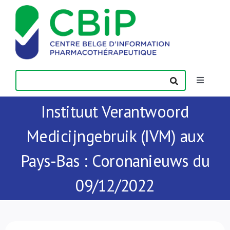
Passer
au
contenu
Toggle
Navigatio
Instituut Verantwoord
Actualités
Medicijngebruik (IVM) aux
Publications
Pays-Bas : Coronanieuws du
Formations
09/12/2022
Contact