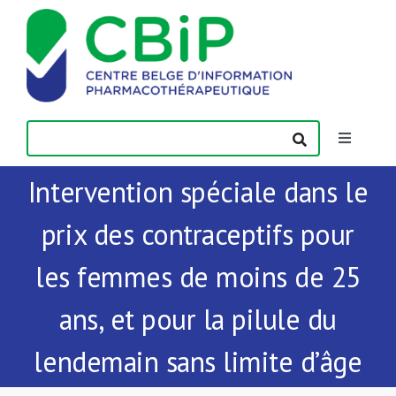
Passer
au
contenu
Toggle
Navigatio
Intervention spéciale dans le
Actualités
prix des contraceptifs pour
Publications
les femmes de moins de 25
Formations
ans, et pour la pilule du
lendemain sans limite d’âge
Contact