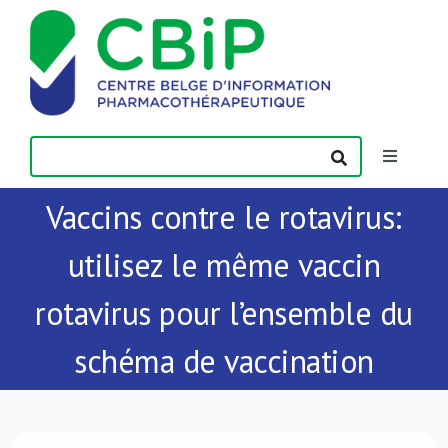
Passer
au
contenu
Toggle
Navigatio
Vaccins contre le rotavirus:
Actualités
utilisez le même vaccin
Publications
rotavirus pour l’ensemble du
Formations
schéma de vaccination
Contact