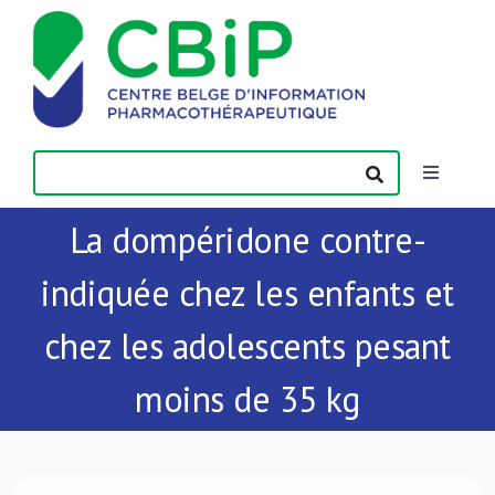
Passer
au
contenu
Toggle
Navigatio
La dompéridone contre-
Actualités
indiquée chez les enfants et
Publications
chez les adolescents pesant
Formations
moins de 35 kg
Contact