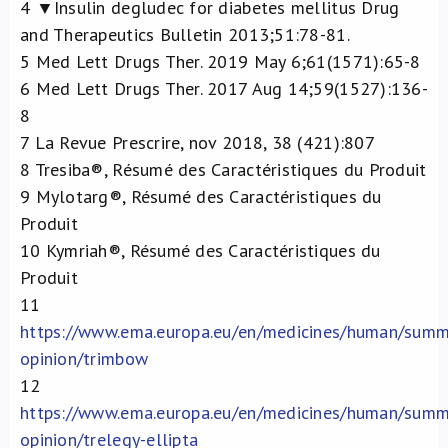
4
▼Insulin degludec for diabetes mellitus Drug
and Therapeutics Bulletin 2013;51:78-81.
5
Med Lett Drugs Ther. 2019 May 6;61(1571):65-8
6
Med Lett Drugs Ther. 2017 Aug 14;59(1527):136-
8
7
La Revue Prescrire, nov 2018, 38 (421):807
8
Tresiba®, Résumé des Caractéristiques du Produit
9
Mylotarg®, Résumé des Caractéristiques du
Produit
10
Kymriah®, Résumé des Caractéristiques du
Produit
11
https://www.ema.europa.eu/en/medicines/human/summ
opinion/trimbow
12
https://www.ema.europa.eu/en/medicines/human/summ
opinion/trelegy-ellipta