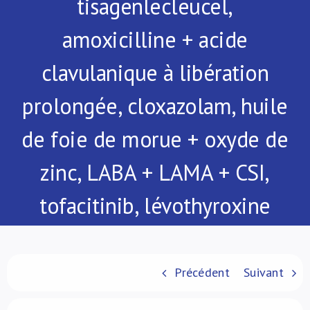
tisagenlecleucel,
À propos de nous
amoxicilline + acide
NL
clavulanique à libération
prolongée, cloxazolam, huile
de foie de morue + oxyde de
zinc, LABA + LAMA + CSI,
tofacitinib, lévothyroxine
Précédent
Suivant