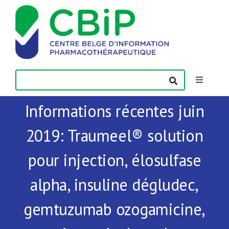
Passer
au
contenu
Toggle
Navigatio
Informations récentes juin
Actualités
2019: Traumeel® solution
Publications
pour injection, élosulfase
Formations
alpha, insuline dégludec,
gemtuzumab ozogamicine,
Contact