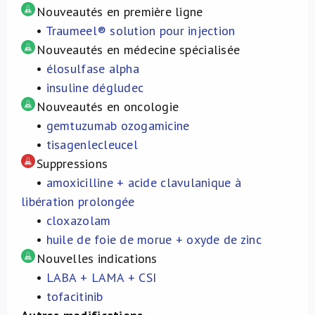
Nouveautés en première ligne
•
Traumeel® solution pour injection
Nouveautés en médecine spécialisée
•
élosulfase alpha
•
insuline dégludec
Nouveautés en oncologie
•
gemtuzumab ozogamicine
•
tisagenlecleucel
Suppressions
•
amoxicilline + acide clavulanique à
libération prolongée
•
cloxazolam
•
huile de foie de morue + oxyde de zinc
Nouvelles indications
•
LABA + LAMA + CSI
•
tofacitinib