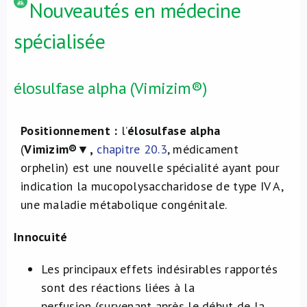
Nouveautés en médecine
spécialisée
élosulfase alpha (Vimizim®)
Positionnement :
l’
élosulfase
alpha
(
Vimizim®
▼,
chapitre 20.3
, médicament
orphelin) est une nouvelle spécialité ayant pour
indication la mucopolysaccharidose de type IV A,
une maladie métabolique congénitale.
Innocuité
Les principaux effets indésirables rapportés
sont des réactions liées à la
perfusion (survenant après le début de la