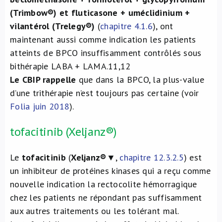
(Trimbow®) et fluticasone + uméclidinium +
vilantérol (Trelegy®)
(
chapitre 4.1.6
), ont
maintenant aussi comme indication les patients
atteints de BPCO insuffisamment contrôlés sous
bithérapie LABA + LAMA.
11,12
Le CBIP rappelle
que dans la BPCO, la plus-value
d’une trithérapie n’est toujours pas certaine (voir
Folia juin 2018
).
tofacitinib (Xeljanz®)
Le
tofacitinib
(
Xeljanz®
▼,
chapitre 12.3.2.5
) est
un inhibiteur de protéines kinases qui a reçu comme
nouvelle indication la rectocolite hémorragique
chez les patients ne répondant pas suffisamment
aux autres traitements ou les tolérant mal.