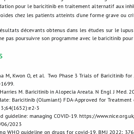
ion pour le baricitinib en traitement alternatif aux inhi
roïdes chez les patients atteints d’une forme grave ou cr
résultats décevants obtenus dans les études sur le lup
ne pas poursuivre son programme avec le baricitinib pour 
s
a M, Kwon O, et al. Two Phase 3 Trials of Baricitinib fo
-1699.
Harries M. Baricitinib in Alopecia Areata. N Engl J Med.
te: Baricitinib (Olumiant) FDA-Approved for Treatment 
13;64(1652):e2-3
d guideline: managing COVID-19. https://www.nice.org.
/06/2023
ing WHO guideline on drugs for covid-19. BMJ 2022; 376