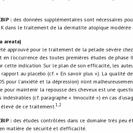
.
CBIP :
des données supplémentaires sont nécessaires pour
JAK dans le traitement de la dermatite atopique modérée 
a areata)
 été approuvé pour le traitement de la pelade sévère che
agit en l’occurrence des toutes premières études de phase 
 cette indication. Sur le plan de son efficacité, les aut
r rapport au placebo (cf. « En savoir plus »). La qualité d
S pour l’anxiété et la dépression) n’ont malheureusement 
me pour maintenir la repousse des cheveux est une questi
 indésirables (cf. paragraphe « Innocuité ») en cas d’usa
1,2
élevé de ce traitement.
CBIP :
des études contrôlées dans ce domaine très peu étu
n matière de sécurité et d’efficacité.