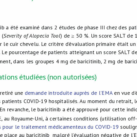
nib a été examiné dans 2 études de phase III chez des pat
 (
Severity of Alopecia Tool
) de ≥ 50 %. Un score SALT de
r le cuir chevelu. Le critère d’évaluation primaire était 
. Le pourcentage de patients atteignant un score SALT de
ent, dans les groupes 4 mg de baricitinib, 2 mg de barici
ations étudiées (non autorisées)
 retiré une
demande introduite auprès de l’EMA
en vue d’é
s patients COVID-19 hospitalisés. Au moment du retrait, l
 En revanche, le baricitinib a été approuvé pour cette ind
, au Royaume-Uni, à certaines conditions (utilisation off-
s pour le traitement médicamenteux du COVID-19
soulign
e place au baricitinib malgré l’évaluation négative de l