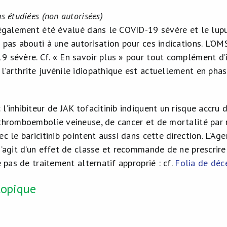
ns étudiées (non autorisées)
a également été évalué dans le COVID-19 sévère et le lu
 pas abouti à une autorisation pour ces indications. L’OM
9 sévère. Cf. « En savoir plus » pour tout complément d’
’arthrite juvénile idiopathique est actuellement en phase
l’inhibiteur de JAK tofacitinib indiquent un risque accru 
 thromboembolie veineuse, de cancer et de mortalité par 
vec le baricitinib pointent aussi dans cette direction. L
s’agit d’un effet de classe et recommande de ne prescrire 
te pas de traitement alternatif approprié : cf.
Folia de dé
topique