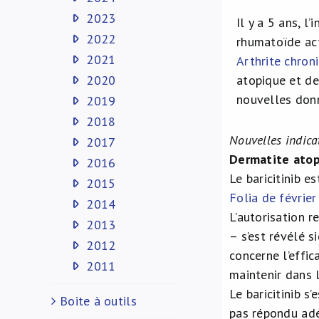
2023
Il y a 5 ans, l’
2022
rhumatoïde act
2021
Arthrite chron
2020
atopique et de 
nouvelles don
2019
2018
Nouvelles indica
2017
Dermatite ato
2016
Le baricitinib 
2015
Folia de févrie
2014
L’autorisation r
2013
– s’est révélé s
2012
concerne l’effic
2011
maintenir dans l
Le baricitinib 
Boite à outils
pas répondu adéq