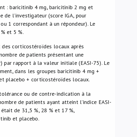
: baricitinib 4 mg, baricitinib 2 mg et
e de l’investigateur (score IGA, pour
 0 ou 1 correspondant à un répondeur). Le
 % et 5 %.
c des corticostéroïdes locaux après
e nombre de patients présentant une
x
) par rapport à la valeur initiale (EASI-75). Le
ment, dans les groupes baricitinib 4 mg +
 et placebo + corticostéroïdes locaux.
tolérance ou de contre-indication à la
 nombre de patients ayant atteint l’indice EASI-
était de 31,5 %, 28 % et 17 %,
tinib et placebo.