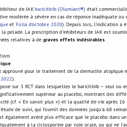
inhibiteur de JAK
baricitinib (Olumiant®)
était commercialis
ive modérée à sévère en cas de réponse inadéquate ou d’
ique
et
Folia d’octobre 2020
). Depuis lors, l’indication 
la pelade. La prescription d’inhibiteurs de JAK est soumis
nées relatives à de
graves effets indésirables
.
tions
pique
est approuvé pour le traitement de la dermatite atopique 
r 2022
).
epose sur 3 RCT dans lesquelles le baricitinib – seul ou 
ignificativement supérieur au placebo, montrant des diffé
acité (cf. « En savoir plus ») et la qualité de vie après 1
’étude de suivi, qui fournit des données jusqu’à 68 semai
s’est également avéré plus efficace que le placebo dans u
uatement à la ciclosporine par voie orale, ou qui ne l’av