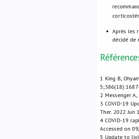
recommandat
corticosté
Après les 
décidé de 
Référence
1
King B, Ohyam
5;386(18):1687
2
Messenger A, 
3
COVID-19 Upda
Ther. 2022 Jun 
4
COVID-19 rapi
Accessed on 09
5
Update to liv