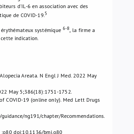
biteurs d’IL-6 en association avec des
5
itique de COVID-19.
6-8
us érythémateux systémique
, la firme a
cette indication.
r Alopecia Areata. N Engl J Med. 2022 May
 2022 May 5;386(18):1751-1752.
of COVID-19 (online only). Med Lett Drugs
uk/guidance/ng191/chapter/Recommendations.
 :o80 doi:10.1136/bmj.o80