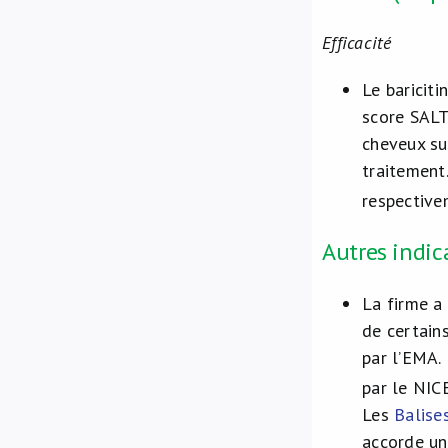
Efficacité
Le bariciti
score SALT
cheveux su
traitement
respectivem
Autres indic
La firme a
de certain
par l’EMA.
par le NICE
Les
Balise
accorde un