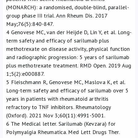
(MONARCH): a randomised, double-blind, parallel-
group phase III trial. Ann Rheum Dis. 2017
May;76(5):840-847.
4
Genovese MC, van der Heijde D, Lin Y, et al. Long-
term safety and efficacy of sarilumab plus
methotrexate on disease activity, physical function
and radiographic progression: 5 years of sarilumab
plus methotrexate treatment. RMD Open. 2019 Aug
1;5(2):e000887.
5
Fleischmann R, Genovese MC, Maslova K, et al.
Long-term safety and efficacy of sarilumab over 5
years in patients with rheumatoid arthritis
refractory to TNF inhibitors. Rheumatology
(Oxford). 2021 Nov 3;60(11):4991-5001.
6
The Medical letter. Sarilumab (Kevzara) for
Polymyalgia Rheumatica. Med Lett Drugs Ther.