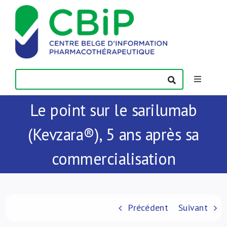
Passer
au
contenu
Toggle
Navigatio
Le point sur le sarilumab
Actualités
(Kevzara®), 5 ans après sa
Publications
commercialisation
Formations
Contact
Précédent
Suivant