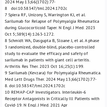
2024 May 13;66(1702):77-
8 doi:10.58347/tml.2024.1702c
7
Spiera RF, Unizony S, Warrington KJ, et al.
Sarilumab for Relapse of Polymyalgia Rheumatica
during Glucocorticoid Taper. N Engl J Med. 2023
Oct 5;389(14):1263-1272.
8
Schmidt WA, Dasgupta B, Sloane J, et al. A phase
3 randomized, double-blind, placebo-controlled
study to evaluate the efficacy and safety of
sarilumab in patients with giant cell arteritis.
Arthritis Res Ther. 2023 Oct 16;25(1):199.
9
Sarilumab (Kevzara) for Polymyalgia Rheumatica.
Med Lett Drugs Ther. 2024 May 13;66(1702):77-
8. doi:10.58347/tml.2024.1702c
10
REMAP-CAP Investigators. Interleukin-6
Receptor Antagonists in Critically Ill Patients with
Covid-19. N Engl J Med. 2021 Apr