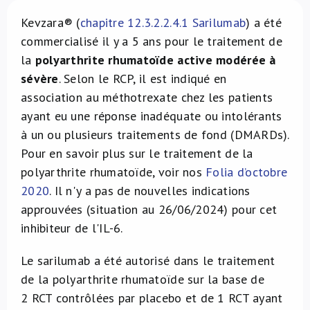
À propos de nous
Kevzara® (
chapitre 12.3.2.2.4.1 Sarilumab
) a été
commercialisé il y a 5 ans pour le traitement de
la
polyarthrite rhumatoïde active modérée à
NL
sévère
. Selon le RCP, il est indiqué en
association au méthotrexate chez les patients
ayant eu une réponse inadéquate ou intolérants
à un ou plusieurs traitements de fond (DMARDs).
Pour en savoir plus sur le traitement de la
polyarthrite rhumatoïde, voir nos
Folia d’octobre
2020
. Il n'y a pas de nouvelles indications
approuvées (situation au 26/06/2024) pour cet
inhibiteur de l'IL-6.
Le sarilumab a été autorisé dans le traitement
de la polyarthrite rhumatoïde sur la base de
2 RCT contrôlées par placebo et de 1 RCT ayant