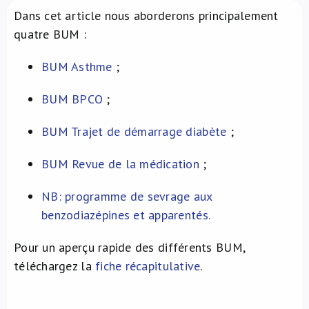
Dans cet article nous aborderons principalement
À propos de nous
quatre BUM :
NL
BUM Asthme
;
BUM BPCO
;
BUM Trajet de démarrage diabète
;
BUM Revue de la médication
;
NB: programme de sevrage aux
benzodiazépines et apparentés.
Pour un aperçu rapide des différents BUM,
téléchargez la
fiche récapitulative
.