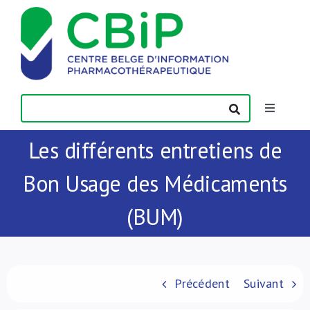
Passer
au
contenu
Toggle
Navigatio
Les différents entretiens de
Actualités
Bon Usage des Médicaments
Publications
(BUM)
Formations
Contact
Précédent
Suivant