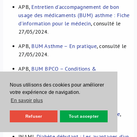
APB,
Entretien d’accompagnement de bon
usage des médicaments (BUM) asthme : Fiche
d’information pour le médecin
, consulté le
27/05/2024.
APB,
BUM Asthme – En pratique
, consulté le
27/05/2024.
APB,
BUM BPCO – Conditions &
Rémunération
, consulté le 27/05/2024.
Nous utilisons des cookies pour améliorer
APB,
BUM Trajet de démarrage Diabète
,
votre expérience de navigation.
consulté le 27/05/2024.
En savoir plus
APB,
Revue de la médication : En pratique
,
Refuser
Tout accepter
consulté le 27/05/2024.
INAMI,
Diabète débutant : Les avantages d’un