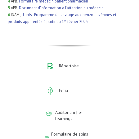
4
APB,
Formulaire médecin patient pharmacien
5
APB,
Document d’information à l’attention du médecin
6
INAMI,
Tarifs- Programme de sevrage aux benzodiazépines et
er
produits apparentés à partir du 1
février 2023
Répertoire
Folia
Auditorium | e-
learnings
Formulaire de soins