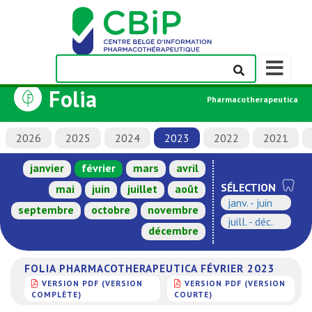
Afficher/m
la
Folia
barre
Pharmacotherapeutica
de
navigation
2026
2025
2024
2023
2022
2021
janvier
février
mars
avril
SÉLECTION
mai
juin
juillet
août
janv. - juin
septembre
octobre
novembre
juill. - déc.
décembre
FOLIA PHARMACOTHERAPEUTICA FÉVRIER 2023
VERSION PDF (VERSION
VERSION PDF (VERSION
COMPLÈTE)
COURTE)