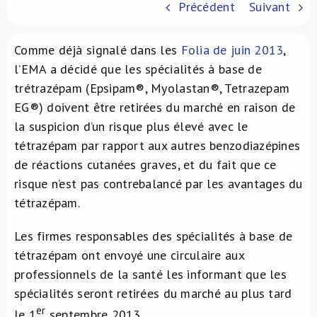
Précédent
Suivant
À propos de nous
Comme déjà signalé dans les
Folia de juin 2013
,
NL
l’EMA a décidé que les spécialités à base de
trétrazépam (Epsipam®, Myolastan®, Tetrazepam
EG®) doivent être retirées du marché en raison de
la suspicion d’un risque plus élevé avec le
tétrazépam par rapport aux autres benzodiazépines
de réactions cutanées graves, et du fait que ce
risque n’est pas contrebalancé par les avantages du
tétrazépam.
Les firmes responsables des spécialités à base de
tétrazépam ont envoyé une circulaire aux
professionnels de la santé les informant que les
spécialités seront retirées du marché au plus tard
er
le 1
septembre 2013.