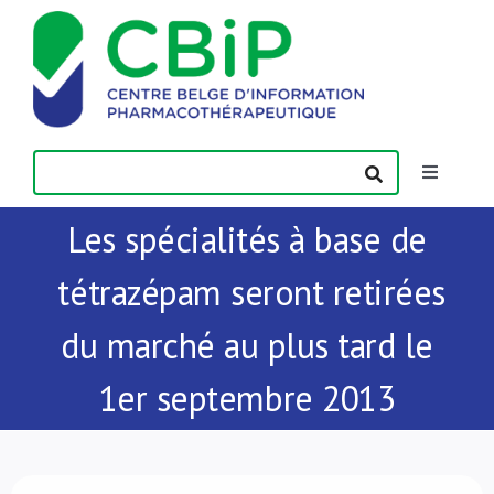
Passer
au
contenu
Toggle
Navigatio
Les spécialités à base de
Actualités
tétrazépam seront retirées
Publications
du marché au plus tard le
Formations
1er septembre 2013
Contact