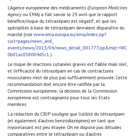
L’Agence européenne des médicaments (
European Medicines
Agency
ou EMA) a fait savoir le 29 avril que le rapport
bénéfice/risque du tétrazépam est négatif, et que les
spécialités à base de tétrazépam devraient disparaître du
marché (voir
www.ema.europa.eu/ema/index.jsp?
curl=pages/news_and_
events/news/2013/04/news_detail_001777.jsp&mid;=WC
0b01ac058004d5c1
).
Le risque de réactions cutanées graves est faible mais réel,
et l’efficacité du tétrazépam en cas de contractures
musculaires n’est de plus pas suffisamment prouvée. Cette
recommandation doit encore être ratifiée par la
Commission européenne; la décision de la Commission
européenne est contraignante pour tous les Etats
membres.
La rédaction du CBIP souligne que l’utilité du tétrazépam
(et également d’autres benzodiazépines) en tant que
myorelaxant est peu étayée. On ne dispose pas d’études
comparatives entre le tétrazépam ou d’autres