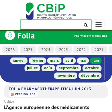
Afficher/m
la
Folia
barre
Pharmacotherapeutica
de
navigation
2026
2025
2024
2023
2022
2021
janvier
février
mars
avril
mai
juin
juillet
août
septembre
octobre
novembre
décembre
FOLIA PHARMACOTHERAPEUTICA JUIN 2013
VERSION PDF
Archive
L’Agence européenne des médicaments