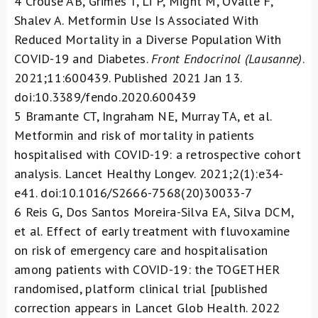
4
Crouse AB, Grimes T, Li P, Might M, Ovalle F,
Shalev A. Metformin Use Is Associated With
Reduced Mortality in a Diverse Population With
COVID-19 and Diabetes.
Front Endocrinol (Lausanne)
.
2021;11:600439. Published 2021 Jan 13.
doi:10.3389/fendo.2020.600439
5
Bramante CT, Ingraham NE, Murray TA, et al.
Metformin and risk of mortality in patients
hospitalised with COVID-19: a retrospective cohort
analysis. Lancet Healthy Longev. 2021;2(1):e34-
e41. doi:10.1016/S2666-7568(20)30033-7
6
Reis G, Dos Santos Moreira-Silva EA, Silva DCM,
et al. Effect of early treatment with fluvoxamine
on risk of emergency care and hospitalisation
among patients with COVID-19: the TOGETHER
randomised, platform clinical trial [published
correction appears in Lancet Glob Health. 2022