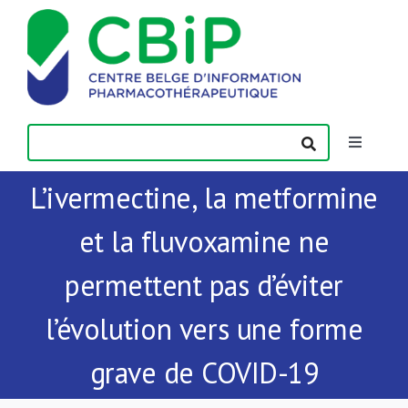
Passer
au
contenu
Toggle
Navigatio
L’ivermectine, la metformine
Actualités
et la fluvoxamine ne
Publications
permettent pas d’éviter
Formations
l’évolution vers une forme
grave de COVID-19
Contact