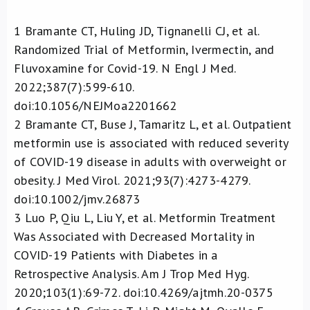
1
Bramante CT, Huling JD, Tignanelli CJ, et al.
Randomized Trial of Metformin, Ivermectin, and
Fluvoxamine for Covid-19. N Engl J Med.
2022;387(7):599-610.
doi:10.1056/NEJMoa2201662
2
Bramante CT, Buse J, Tamaritz L, et al. Outpatient
metformin use is associated with reduced severity
of COVID-19 disease in adults with overweight or
obesity. J Med Virol. 2021;93(7):4273-4279.
doi:10.1002/jmv.26873
3
Luo P, Qiu L, Liu Y, et al. Metformin Treatment
Was Associated with Decreased Mortality in
COVID-19 Patients with Diabetes in a
Retrospective Analysis. Am J Trop Med Hyg.
2020;103(1):69-72. doi:10.4269/ajtmh.20-0375