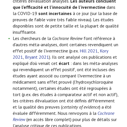
critères d’évaluation analysés.
Les auteurs concluent
que l'efficacité et l’innocuité de l'ivermectine
dans
la COVID-19
sont incertaines
à ce jour
(sur la base de
preuves de faible voire très faible niveau). Les études
disponibles sont de petite taille et la plupart de qualité
insuffisante.
Les chercheurs de la
Cochrane Review
font référence à
d'autres méta-analyses, dont certaines revendiquent un
effet positif de l'ivermectine (p.ex.
Hill 2021
,
Kory
2021
,
Bryant 2021
). Ils ont analysé ces publications et
expliqué d’où venait cet
écart
: dans les méta-analyses
qui revendiquent un effet positif, ont été incluses des
études ayant associé ou comparé l'ivermectine à un
médicament sans effet prouvé (l'hydroxychloroquine
notamment), certaines études ont été regroupées à
tort (p.ex. des études à comparateur actif et non actif),
les critères d’évaluation ont été définis différemment
et la qualité des preuves (
certainty of evidence
) a été
évaluée différemment. Nous renvoyons à la
Cochrane
Review
(en accès libre complet) pour plus de détails sur
l'analyse critique de ces publications.