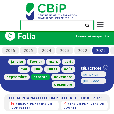
Afficher/m
la
Folia
barre
Pharmacotherapeutica
de
navigation
2026
2025
2024
2023
2022
2021
janvier
février
mars
avril
SÉLECTION
mai
juin
juillet
août
janv. - juin
septembre
octobre
novembre
juill. - déc.
décembre
FOLIA PHARMACOTHERAPEUTICA OCTOBRE 2021
VERSION PDF (VERSION
VERSION PDF (VERSION
COMPLÈTE)
COURTE)