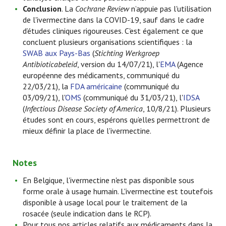
Conclusion
. La
Cochrane Review
n’appuie pas l'utilisation
de l'ivermectine dans la COVID-19, sauf dans le cadre
d’études cliniques rigoureuses. C'est également ce que
concluent plusieurs organisations scientifiques : la
SWAB aux Pays-Bas
(
Stichting Werkgroep
Antibioticabeleid
, version du 14/07/21), l'
EMA
(Agence
européenne des médicaments, communiqué du
22/03/21), la
FDA américaine
(communiqué du
03/09/21), l'
OMS
(communiqué du 31/03/21), l'
IDSA
(
Infectious Disease Society of America
, 10/8/21). Plusieurs
études sont en cours, espérons qu’elles permettront de
mieux définir la place de l'ivermectine.
Notes
En Belgique, l'ivermectine n'est pas disponible sous
forme orale à usage humain. L'ivermectine est toutefois
disponible à usage local pour le traitement de la
rosacée (seule indication dans le RCP).
Pour tous nos articles relatifs aux médicaments dans la