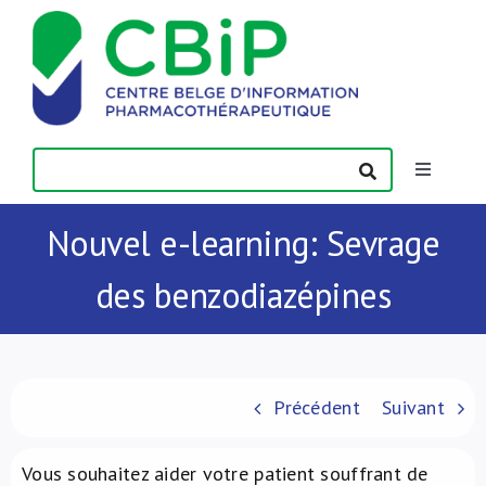
Passer
au
contenu
Toggle
Navigatio
Actualités
Nouvel e-learning: Sevrage
des benzodiazépines
Publications
Formations
Précédent
Suivant
Contact
Vous souhaitez aider votre patient souffrant de