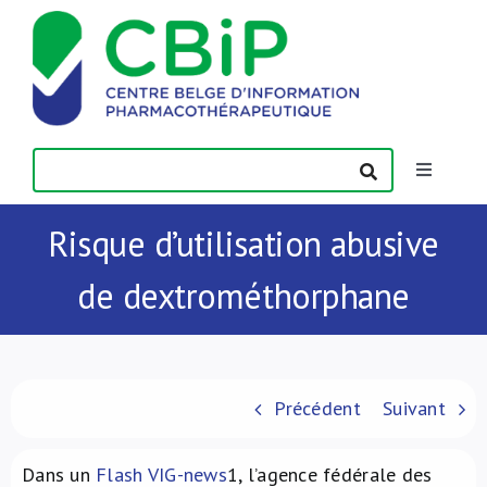
Passer
au
contenu
Toggle
Navigatio
Actualités
Risque d’utilisation abusive
de dextrométhorphane
Publications
Formations
Précédent
Suivant
Contact
Dans un
Flash VIG-news
1
, l’agence fédérale des