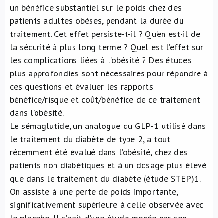
un bénéfice substantiel sur le poids chez des
À propos de nous
patients adultes obèses, pendant la durée du
traitement. Cet effet persiste-t-il ? Qu’en est-il de
NL
la sécurité à plus long terme ? Quel est l’effet sur
les complications liées à l’obésité ? Des études
plus approfondies sont nécessaires pour répondre à
ces questions et évaluer les rapports
bénéfice/risque et coût/bénéfice de ce traitement
dans l’obésité.
Le sémaglutide, un analogue du GLP-1 utilisé dans
le traitement du diabète de type 2, a tout
récemment été évalué dans l’obésité, chez des
patients non diabétiques et à un dosage plus élevé
que dans le traitement du diabète (étude STEP)
1
.
On assiste à une perte de poids importante,
significativement supérieure à celle observée avec
le placebo. Il s’agit d’une étude menée par son