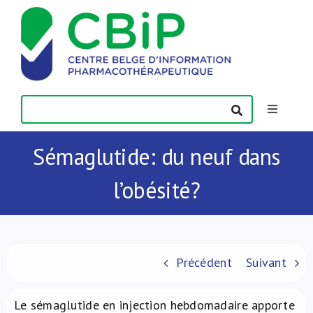
Passer
au
contenu
Toggle
Navigatio
Actualités
Sémaglutide: du neuf dans
l’obésité?
Publications
Formations
Précédent
Suivant
Contact
Le sémaglutide en injection hebdomadaire apporte