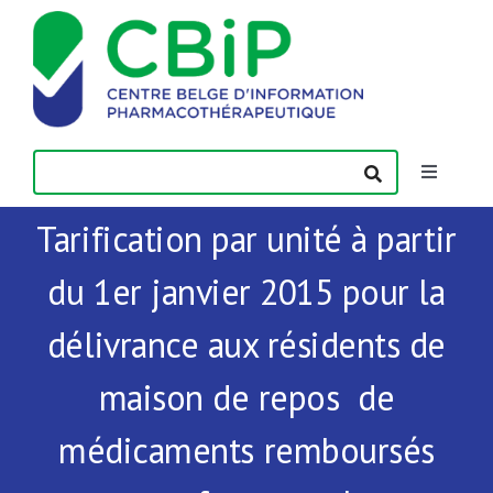
Passer
au
contenu
Toggle
Navigatio
Tarification par unité à partir
Actualités
du 1er janvier 2015 pour la
Publications
délivrance aux résidents de
Formations
maison de repos de
médicaments remboursés
Contact