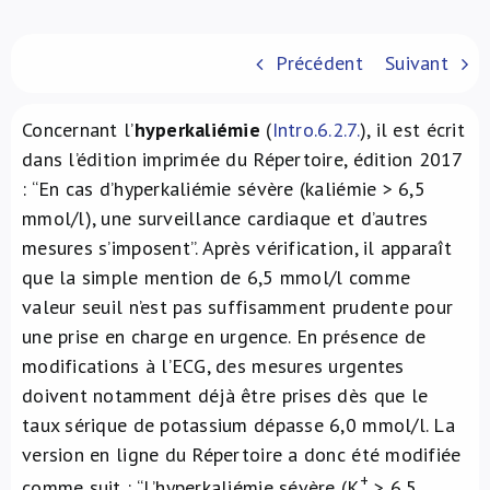
À propos de nous
Précédent
Suivant
NL
Concernant l’
hyperkaliémie
(
Intro.6.2.7.
), il est écrit
dans l’édition imprimée du Répertoire, édition 2017
: “En cas d’hyperkaliémie sévère (kaliémie > 6,5
mmol/l), une surveillance cardiaque et d’autres
mesures s’imposent”. Après vérification, il apparaît
que la simple mention de 6,5 mmol/l comme
valeur seuil n’est pas suffisamment prudente pour
une prise en charge en urgence. En présence de
modifications à l’ECG, des mesures urgentes
doivent notamment déjà être prises dès que le
taux sérique de potassium dépasse 6,0 mmol/l. La
version en ligne du Répertoire a donc été modifiée
+
comme suit : “L’hyperkaliémie sévère (K
> 6,5