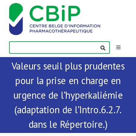
Passer
au
contenu
Toggle
Navigatio
Valeurs seuil plus prudentes
Actualités
pour la prise en charge en
Publications
urgence de l’hyperkaliémie
Formations
(adaptation de l’Intro.6.2.7.
dans le Répertoire.)
Contact