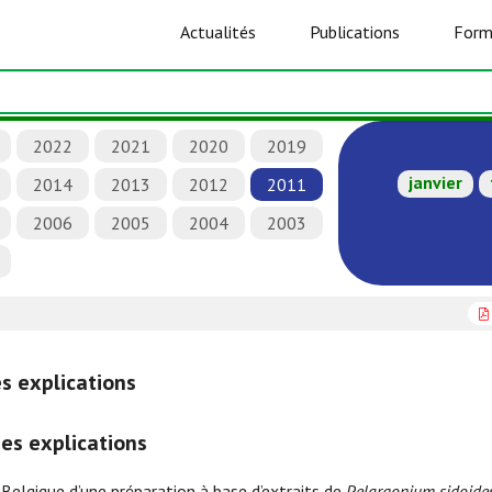
Actualités
Publications
Form
2022
2021
2020
2019
janvier
2014
2013
2012
2011
2006
2005
2004
2003
s explications
es explications
Belgique d’une préparation à base d’extraits de
Pelargonium sidoide