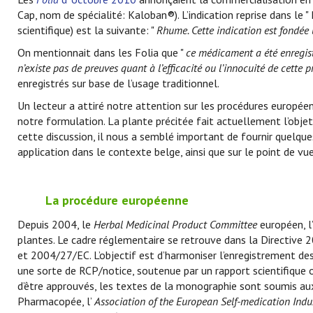
Cap, nom de spécialité: Kaloban®). L’indication reprise dans le 
scientifique) est la suivante: "
Rhume. Cette indication est fondée
On mentionnait dans les Folia que "
ce médicament a été enregistr
n’existe pas de preuves quant à l’efficacité ou l’innocuité de cette p
enregistrés sur base de l’usage traditionnel.
Un lecteur a attiré notre attention sur les procédures europée
notre formulation. La plante précitée fait actuellement l’obje
cette discussion, il nous a semblé important de fournir quelqu
application dans le contexte belge, ainsi que sur le point de vu
La procédure européenne
Depuis 2004, le
Herbal Medicinal Product Committee
européen, l
plantes. Le cadre réglementaire se retrouve dans la Directiv
et 2004/27/EC. L’objectif est d’harmoniser l’enregistrement d
une sorte de RCP/notice, soutenue par un rapport scientifique
d’être approuvés, les textes de la monographie sont soumis aux
Pharmacopée, l’
Association of the European Self-medication Indu