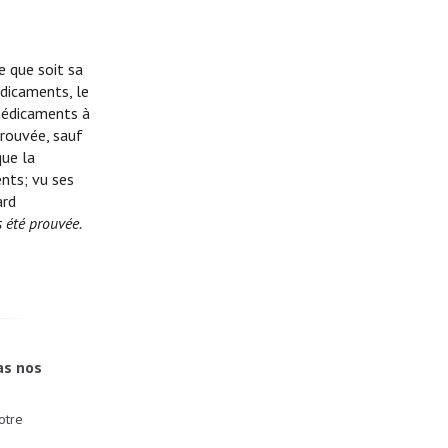
e que soit sa
édicaments, le
 médicaments à
prouvée, sauf
que la
nts; vu ses
ard
s été prouvée.
as nos
otre