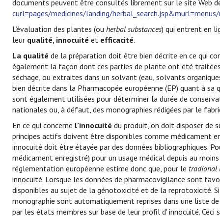
documents peuvent être consultés librement sur le site Web d
curl=pages/medicines/landing/herbal_search.jsp&murl=menu
L’évaluation des plantes (ou
herbal substances
) qui entrent en
leur
qualité
,
innocuité
et
efficacité
.
La qualité
de la préparation doit être bien décrite en ce qui con
également la façon dont ces parties de plante ont été traitées,
séchage, ou extraites dans un solvant (eau, solvants organique
bien décrite dans la Pharmacopée européenne (EP) quant à sa qua
sont également utilisées pour déterminer la durée de conservati
nationales ou, à défaut, des monographies rédigées par le fabr
En ce qui concerne
l’innocuité
du produit, on doit disposer de
principes actifs doivent être disponibles comme médicament en
innocuité doit être étayée par des données bibliographiques. Po
médicament enregistré) pour un usage médical depuis au moins 
réglementation européenne estime donc que, pour le
tradional 
innocuité. Lorsque les données de pharmacovigilance sont favo
disponibles au sujet de la génotoxicité et de la reprotoxicité. 
monographie sont automatiquement reprises dans une liste de m
par les états membres sur base de leur profil d' innocuité. Ceci 