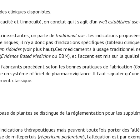
es cliniques disponibles.
cacité et l’innocuité, on conclut qu’il s’agit d’un
well established use
u inexistantes, on parle de
traditional use
: les indications proposée
risques; il n’y a donc pas d’indications spécifiques (tableau cliniqu
um sidoides
(voir plus haut).Ces médicaments à usage traditionnel 
(
Evidence Based Medicine
ou EBM), et l’accent est mis sur la qualité 
s fabricants procèdent selon les bonnes pratiques de fabrication (
Go
 un système officiel de pharmacovigilance. Il faut signaler qu' une
ement classique.
ase de plantes se distingue de la réglementation pour les supplé
indications thérapeutiques mais peuvent toutefois porter des "all
e de millepertuis (
Hypericum perforatum
), l’allégation est par exem