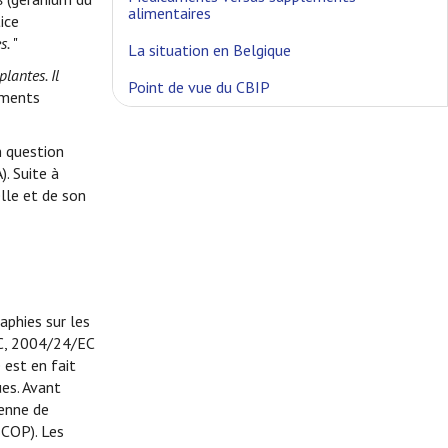
alimentaires
ice
s.
"
La situation en Belgique
lantes. Il
Point de vue du CBIP
aments
n question
. Suite à
lle et de son
aphies sur les
EC, 2004/24/EC
 est en fait
ues. Avant
enne de
COP). Les