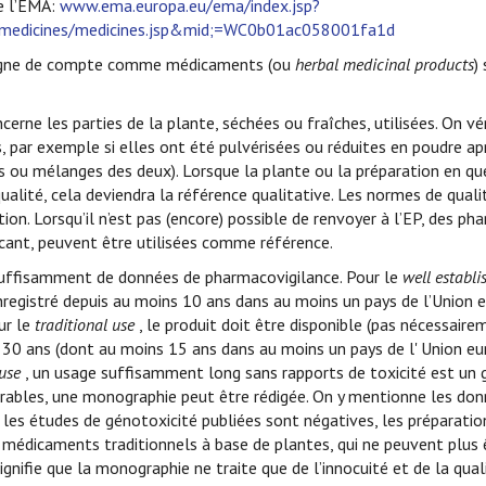
e l’EMA:
www.ema.europa.eu/ema/index.jsp?
s/medicines/medicines.jsp&mid;=WC0b01ac058001fa1d
 ligne de compte comme médicaments (ou
herbal medicinal products
)
cerne les parties de la plante, séchées ou fraîches, utilisées. On vér
 par exemple si elles ont été pulvérisées ou réduites en poudre ap
s ou mélanges des deux). Lorsque la plante ou la préparation en qu
lité, cela deviendra la référence qualitative. Les normes de quali
on. Lorsqu’il n’est pas (encore) possible de renvoyer à l’EP, des p
icant, peuvent être utilisées comme référence.
 suffisamment de données de pharmacovigilance. Pour le
well establi
registré depuis au moins 10 ans dans au moins un pays de l’Union e
ur le
traditional use
, le produit doit être disponible (pas nécessai
30 ans (dont au moins 15 ans dans au moins un pays de l' Union eu
use
, un usage suffisamment long sans rapports de toxicité est un 
rables, une monographie peut être rédigée. On y mentionne les do
Si les études de génotoxicité publiées sont négatives, les préparatio
édicaments traditionnels à base de plantes, qui ne peuvent plus 
signifie que la monographie ne traite que de l’innocuité et de la qual