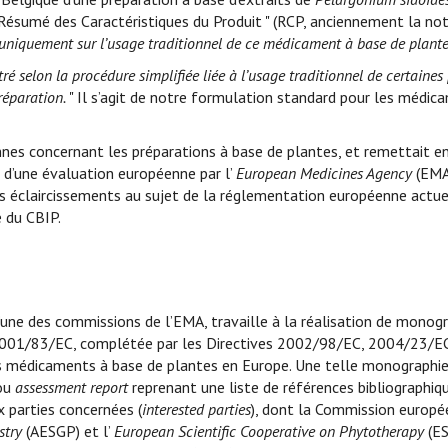
" Résumé des Caractéristiques du Produit " (RCP, anciennement la not
 uniquement sur l’usage traditionnel de ce médicament à base de plante
é selon la procédure simplifiée liée à l’usage traditionnel de certaines p
réparation.
" Il s’agit de notre formulation standard pour les médic
nnes concernant les préparations à base de plantes, et remettait e
t d’une évaluation européenne par l’
European Medicines Agency
(EMA)
es éclaircissements au sujet de la réglementation européenne actue
e du CBIP.
’une des commissions de l’EMA, travaille à la réalisation de monogr
e 2001/83/EC, complétée par les Directives 2002/98/EC, 2004/23/
es médicaments à base de plantes en Europe. Une telle monographie
 ou
assessment report
reprenant une liste de références bibliographiq
 parties concernées (
interested parties
), dont la Commission europé
stry
(AESGP) et l’
European Scientific Cooperative on Phytotherapy
(ES