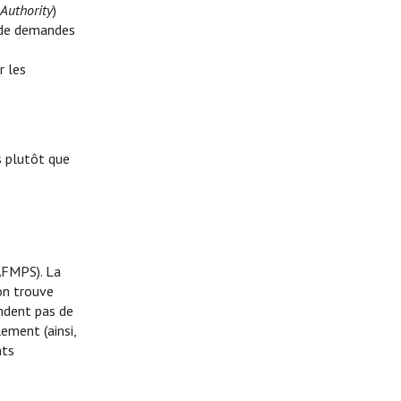
Authority
)
s de demandes
r les
s plutôt que
AFMPS). La
on trouve
ndent pas de
ement (ainsi,
nts