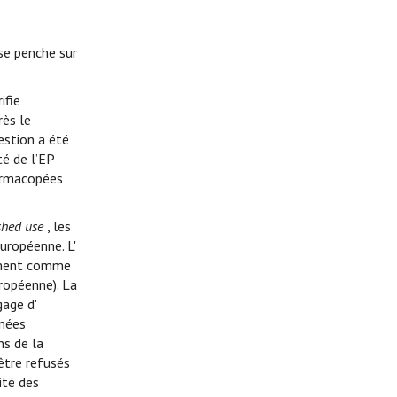
 se penche sur
ifie
rès le
estion a été
té de l’EP
harmacopées
shed use
, les
uropéenne. L'
rement comme
ropéenne). La
gage d'
nnées
ns de la
être refusés
ité des