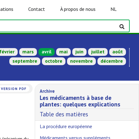
ations
Contact
À propos de nous
NL
février
mars
avril
mai
juin
juillet
août
septembre
octobre
novembre
décembre
VERSION PDF
Archive
Les médicaments à base de
plantes: quelques explications
Table des matières
La procédure européenne
Médicaments versus suppléments
s
(géranium du