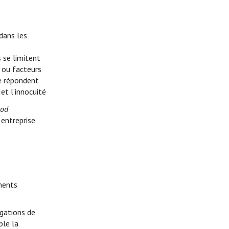
dans les
s se limitent
e ou facteurs
ne répondent
et l’innocuité
od
 entreprise
ments
égations de
ple la