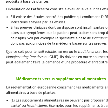
produits à base de plantes.
L’évaluation de
l’efficacité
consiste à évaluer la valeur des étud
S’il existe des études contrôlées publiée qui confirment l’effi
indications étayées par les études.
Si les preuves cliniques dont on dispose sont insuffisantes o
alors aux symptômes que le patient peut traiter sans trop de 
de risque). Voir par exemple la spécialité à base de
Pelargoni
donc pas aux principes de la médecine basée sur les preuves 
Que ce soit pour le
well established use
ou le
traditional use
, le
Manufacturing Practices
ou GMP). Ils doivent en outre soumettre
peut également faire la demande d' une procédure d' enregistr
Médicaments versus suppléments alimentaires
La réglementation européenne concernant les médicaments à b
alimentaires à base de plantes.
(1) Les suppléments alimentaires ne peuvent pas proposer d’
santé" ou
health claims
. Exemple: pour les suppléments à bas