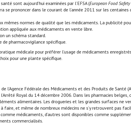
e santé sont aujourd’hui examinées par l’EFSA (
European Food Safety 
devra se prononcer dans le courant de l’année 2011 sur les centaine
ux mêmes normes de qualité que les médicaments. La publicité pou
tion appliquée aux médicaments en vente libre.
elon un schéma standard.
me de pharmacovigilance spécifique.
ratique médicale pour préférer l’usage de médicaments enregistré
choix pour une plante spécifique.
 de l’Agence Fédérale des Médicaments et des Produits de Santé (
l’Arrêté Royal du 14 décembre 2006. Dans les pharmacies belges, 
éments alimentaires. Les drogueries et les grandes surfaces ne ve
le à faire, et même de nombreux médecins ne s’y retrouvent pas facil
ées comme médicaments, d’autres sont disponibles comme suppléme
aments commercialisés.