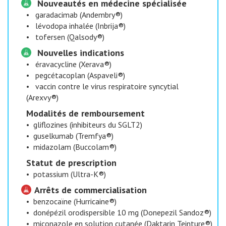
Nouveautés en médecine spécialisée
•
garadacimab (Andembry®)
•
lévodopa inhalée (Inbrija®)
•
tofersen (Qalsody®)
Nouvelles indications
•
éravacycline (Xerava®)
•
pegcétacoplan (Aspaveli®)
•
vaccin contre le virus respiratoire syncytial
(Arexvy®)
Modalités de remboursement
•
gliflozines (inhibiteurs du SGLT2)
•
guselkumab (Tremfya®)
•
midazolam (Buccolam®)
Statut de prescription
•
potassium (Ultra-K®)
Arrêts de commercialisation
•
benzocaïne (Hurricaine®)
•
donépézil orodispersible 10 mg (Donepezil Sandoz®)
•
miconazole en solution cutanée (Daktarin Teinture®)