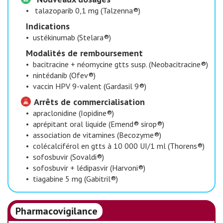
•
talazoparib 0,1 mg (Talzenna®)
Indications
•
ustékinumab (Stelara®)
Modalités de remboursement
•
bacitracine + néomycine gtts susp. (Neobacitracine®)
•
nintédanib (Ofev®)
•
vaccin HPV 9-valent (Gardasil 9®)
Arrêts de commercialisation
•
apraclonidine (Iopidine®)
•
aprépitant oral liquide (Emend® sirop®)
•
association de vitamines (Becozyme®)
•
colécalciférol en gtts à 10 000 UI/1 ml (Thorens®)
•
sofosbuvir (Sovaldi®)
•
sofosbuvir + lédipasvir (Harvoni®)
•
tiagabine 5 mg (Gabitril®)
Pharmacovigilance