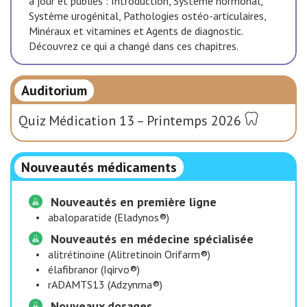
à jour et publiés : Introduction, Système hormonal,
Système urogénital, Pathologies ostéo-articulaires,
Minéraux et vitamines et Agents de diagnostic.
Découvrez ce qui a changé dans ces chapitres.
Auditorium
Quiz Médication 13 – Printemps 2026
Nouveautés médicaments
Nouveautés en première ligne
•
abaloparatide (Eladynos®)
Nouveautés en médecine spécialisée
•
alitrétinoïne (Alitretinoin Orifarm®)
•
élafibranor (Iqirvo®)
•
rADAMTS13 (Adzynma®)
Nouveaux dosages