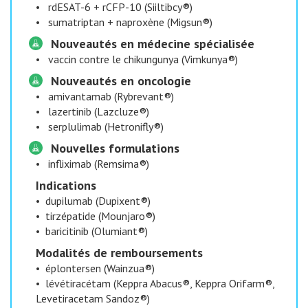
•
rdESAT-6 + rCFP-10 (Siiltibcy®)
•
sumatriptan + naproxène (Migsun®)
Nouveautés en médecine spécialisée
•
vaccin contre le chikungunya (Vimkunya®)
Nouveautés en oncologie
•
amivantamab (Rybrevant®)
•
lazertinib (Lazcluze®)
•
serplulimab (Hetronifly®)
Nouvelles formulations
•
infliximab (Remsima®)
Indications
•
dupilumab (Dupixent®)
•
tirzépatide (Mounjaro®)
•
baricitinib (Olumiant®)
Modalités de remboursements
•
éplontersen (Wainzua®)
•
lévétiracétam (Keppra Abacus®, Keppra Orifarm®,
Levetiracetam Sandoz®)