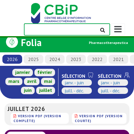
Afficher/m
la
Folia
barre
Pharmacotherapeutica
de
navigation
2026
2025
2024
2023
2022
2021
janvier
février
SÉLECTION
SÉLECTION
mars
avril
mai
janv. - juin
janv. - juin
juin
juillet
juill. - déc.
juill. - déc.
JUILLET 2026
VERSION PDF (VERSION
VERSION PDF (VERSION
COMPLÈTE)
COURTE)