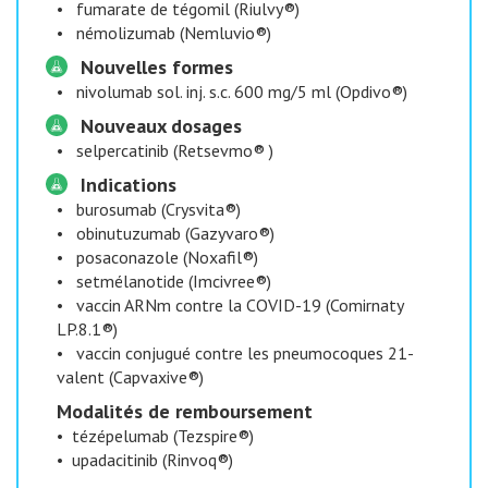
•
fumarate de tégomil (Riulvy®)
•
némolizumab (Nemluvio®)
Nouvelles formes
•
nivolumab sol. inj. s.c. 600 mg/5 ml (Opdivo®)
Nouveaux dosages
•
selpercatinib (Retsevmo® )
Indications
•
burosumab (Crysvita®)
•
obinutuzumab (Gazyvaro®)
•
posaconazole (Noxafil®)
•
setmélanotide (Imcivree®)
•
vaccin ARNm contre la COVID-19 (Comirnaty
LP.8.1®)
•
vaccin conjugué contre les pneumocoques 21-
valent (Capvaxive®)
Modalités de remboursement
•
tézépelumab (Tezspire®)
•
upadacitinib (Rinvoq®)