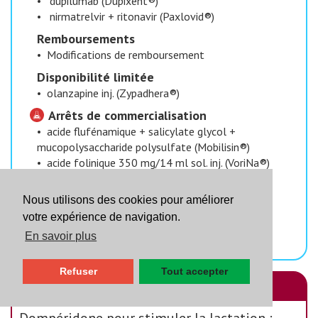
•
dupilumab (Dupixent®)
•
nirmatrelvir + ritonavir (Paxlovid®)
​ Remboursements
•
Modifications de remboursement
​ Disponibilité limitée
•
olanzapine inj. (Zypadhera®)
Arrêts de commercialisation
•
acide flufénamique + salicylate glycol +
mucopolysaccharide polysulfate (Mobilisin®)
•
acide folinique 350 mg/14 ml sol. inj. (VoriNa®)
•
buprénorphine compr. subling. (Subutex®)
•
Calmedoron®
Nous utilisons des cookies pour améliorer
•
érythromycine 40 mg/ml sol. cut. (Erycine®)
votre expérience de navigation.
•
furosémide gél. lib. prol. (Lasix P®)
En savoir plus
•
moclobémide (Moclobemide Sandoz®)
Refuser
Tout accepter
Pharmacovigilance