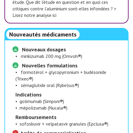
étude. Que dit l’étude en question et en quoi ces
critiques contre l’aluminium sont-elles infondées ? >
Lisez notre analyse ici
Nouveautés médicaments
Nouveaux dosages
•
mirikizumab 200 mg (Omvoh®)
Nouvelles formulations
•
formotérol + glycopyrronium + budésonide
(Trixeo®)
•
sémaglutide oral (Rybelsus®)
Indications
•
golimumab (Simponi®)
•
mépolizumab (Nucala®)
Remboursements
•
sofosbuvir + velpatasvir granules (Epclusa®)