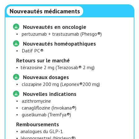
Nouveautés médicaments
Nouveautés en oncologie
•
pertuzumab + trastuzumab (Phesgo®)
Nouveautés homéopathiques
•
Datif PC®
Retours sur le marché
•
térazosine 2 mg (Terazosab® 2 mg)
Nouveaux dosages
•
clozapine 200 mg (Leponex®200 mg)
Nouvelles indications
•
azithromycine
•
canagliflozine (Invokana®)
•
guselkumab (Tremfya®)
​ Remboursements
•
analogues du GLP-1
•
lévonorgestrel (Norlevo®)