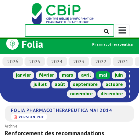
Afficher/m
la
Folia
barre
Pharmacotherapeutica
de
navigation
2026
2025
2024
2023
2022
2021
janvier
février
mars
avril
mai
juin
juillet
août
septembre
octobre
novembre
décembre
FOLIA PHARMACOTHERAPEUTICA MAI 2014
VERSION PDF
Archive
Renforcement des recommandations