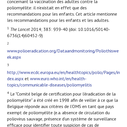
concernant la vaccination des adultes contre la
poliomyélite: il n’existait en effet que des
recommandations pour les enfants. Cet article mentionne
les recommandations pour les enfants et les adultes.
1
The Lancet
2014; 383: 939-40 (doi: 10.1016/S0140-
6736(14)60452-9)
2
www.polioeradication.org/Dataandmonitoring/Poliothiswe
ek.aspx
3
http://www.ecdc.europa.eu/en/healthtopics/polio/Pages/in
dex.aspx
et
www.euro.who.int/en/health-
topics/communicable-diseases/poliomyelitis
4
Le "Comité belge de certification pour l’éradication de la
poliomyélite" a été créé en 1998 afin de veiller à ce que la
Belgique réponde aux critères de l’OMS en tant que pays
exempt de poliomyélite (e.a. absence de circulation du
poliovirus sauvage, présence d’un système de surveillance
efficace pour identifier toute suspicion de cas de