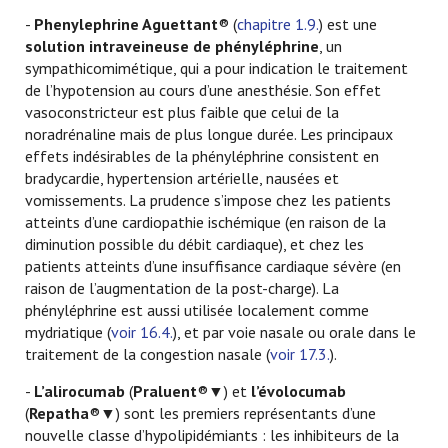
-
Phenylephrine Aguettant
®
(
chapitre 1.9.
) est une
solution intraveineuse de phényléphrine
, un
sympathicomimétique, qui a pour indication le traitement
de l’hypotension au cours d’une anesthésie. Son effet
vasoconstricteur est plus faible que celui de la
noradrénaline mais de plus longue durée. Les principaux
effets indésirables de la phényléphrine consistent en
bradycardie, hypertension artérielle, nausées et
vomissements. La prudence s’impose chez les patients
atteints d’une cardiopathie ischémique (en raison de la
diminution possible du débit cardiaque), et chez les
patients atteints d’une insuffisance cardiaque sévère (en
raison de l’augmentation de la post-charge). La
phényléphrine est aussi utilisée localement comme
mydriatique (
voir 16.4.
), et par voie nasale ou orale dans le
traitement de la congestion nasale (
voir 17.3.
).
-
L’alirocumab
(
Praluent
®▼) et
l’évolocumab
(
Repatha
®▼) sont les premiers représentants d’une
nouvelle classe d’hypolipidémiants : les inhibiteurs de la