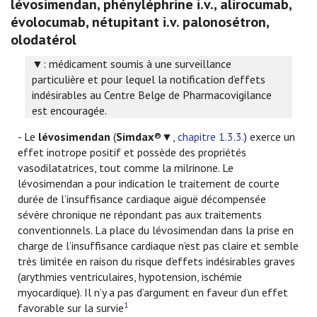
lévosimendan, phényléphrine i.v., alirocumab,
évolocumab, nétupitant i.v. palonosétron,
olodatérol
▼: médicament soumis à une surveillance
particulière et pour lequel la notification d’effets
indésirables au Centre Belge de Pharmacovigilance
est encouragée.
- Le
lévosimendan
(
Simdax
®▼,
chapitre 1.3.3.
) exerce un
effet inotrope positif et possède des propriétés
vasodilatatrices, tout comme la milrinone. Le
lévosimendan a pour indication le traitement de courte
durée de l’insuffisance cardiaque aiguë décompensée
sévère chronique ne répondant pas aux traitements
conventionnels. La place du lévosimendan dans la prise en
charge de l’insuffisance cardiaque n’est pas claire et semble
très limitée en raison du risque d’effets indésirables graves
(arythmies ventriculaires, hypotension, ischémie
myocardique). Il n’y a pas d’argument en faveur d’un effet
1
favorable sur la survie