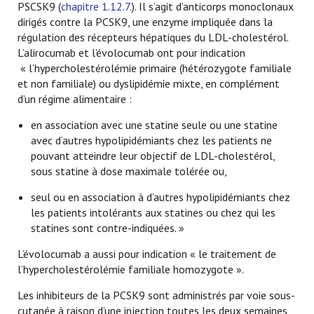
PSCSK9 (
chapitre 1.12.7.
). Il s’agit d’anticorps monoclonaux
dirigés contre la PCSK9, une enzyme impliquée dans la
régulation des récepteurs hépatiques du LDL-cholestérol.
L’alirocumab et l’évolocumab ont pour indication
« l’hypercholestérolémie primaire (hétérozygote familiale
et non familiale) ou dyslipidémie mixte, en complément
d’un régime alimentaire :
en association avec une statine seule ou une statine
avec d’autres hypolipidémiants chez les patients ne
pouvant atteindre leur objectif de LDL-cholestérol,
sous statine à dose maximale tolérée ou,
seul ou en association à d’autres hypolipidémiants chez
les patients intolérants aux statines ou chez qui les
statines sont contre-indiquées. »
L’évolocumab a aussi pour indication « le traitement de
l’hypercholestérolémie familiale homozygote ».
Les inhibiteurs de la PCSK9 sont administrés par voie sous-
cutanée à raison d’une injection toutes les deux semaines