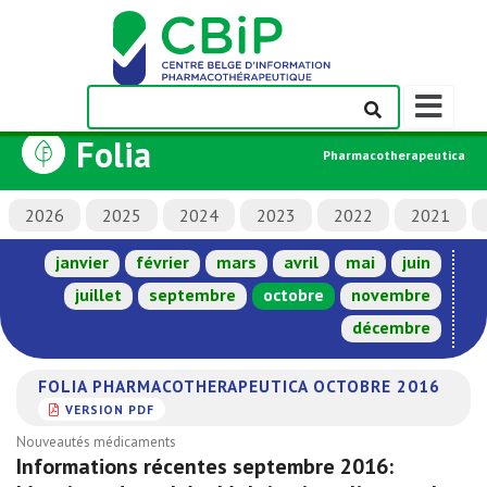
Afficher/m
la
Folia
barre
Pharmacotherapeutica
de
navigation
2026
2025
2024
2023
2022
2021
janvier
février
mars
avril
mai
juin
juillet
septembre
octobre
novembre
décembre
FOLIA PHARMACOTHERAPEUTICA OCTOBRE 2016
VERSION PDF
Nouveautés médicaments
Informations récentes septembre 2016: