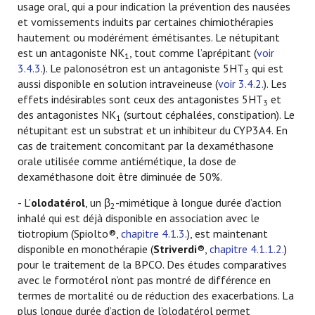
usage oral, qui a pour indication la prévention des nausées
et vomissements induits par certaines chimiothérapies
hautement ou modérément émétisantes. Le nétupitant
est un antagoniste NK
, tout comme l’aprépitant (
voir
1
3.4.3.
). Le palonosétron est un antagoniste 5HT
qui est
3
aussi disponible en solution intraveineuse (
voir 3.4.2.
). Les
effets indésirables sont ceux des antagonistes 5HT
et
3
des antagonistes NK
(surtout céphalées, constipation). Le
1
nétupitant est un substrat et un inhibiteur du CYP3A4. En
cas de traitement concomitant par la dexaméthasone
orale utilisée comme antiémétique, la dose de
dexaméthasone doit être diminuée de 50%.
- L’
olodatérol
, un β
-mimétique à longue durée d’action
2
inhalé qui est déjà disponible en association avec le
tiotropium (Spiolto®,
chapitre 4.1.3.
), est maintenant
disponible en monothérapie (
Striverdi
®,
chapitre 4.1.1.2.
)
pour le traitement de la BPCO. Des études comparatives
avec le formotérol n’ont pas montré de différence en
termes de mortalité ou de réduction des exacerbations. La
plus longue durée d’action de l’olodatérol permet