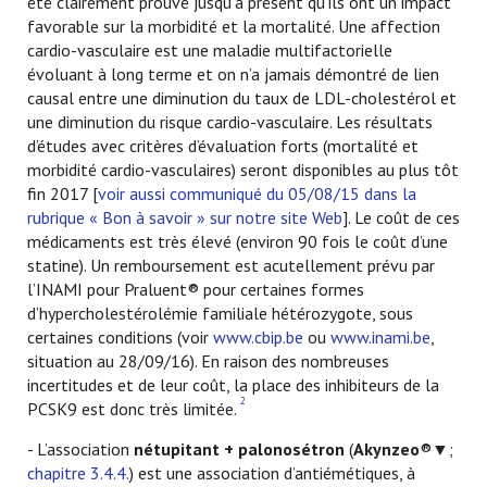
été clairement prouvé jusqu’à présent qu’ils ont un impact
favorable sur la morbidité et la mortalité. Une affection
cardio-vasculaire est une maladie multifactorielle
évoluant à long terme et on n’a jamais démontré de lien
causal entre une diminution du taux de LDL-cholestérol et
une diminution du risque cardio-vasculaire. Les résultats
d’études avec critères d’évaluation forts (mortalité et
morbidité cardio-vasculaires) seront disponibles au plus tôt
fin 2017 [
voir aussi communiqué du 05/08/15 dans la
rubrique « Bon à savoir » sur notre site Web
]. Le coût de ces
médicaments est très élevé (environ 90 fois le coût d’une
statine). Un remboursement est acutellement prévu par
l’INAMI pour Praluent® pour certaines formes
d’hypercholestérolémie familiale hétérozygote, sous
certaines conditions (voir
www.cbip.be
ou
www.inami.be
,
situation au 28/09/16). En raison des nombreuses
incertitudes et de leur coût, la place des inhibiteurs de la
2
PCSK9 est donc très limitée.
- L’association
nétupitant + palonosétron
(
Akynzeo
®▼;
chapitre 3.4.4.
) est une association d’antiémétiques, à