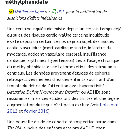
méthylphénidate
Notifier en ligne
ou
PDF
pour la notification de
suspicions d’effets indésirables
Une certaine inquiétude existe depuis un certain temps déjà
au sujet des risques cardio-vaUne certaine inquiétude
existe depuis un certain temps déjà au sujet des risques
cardio-vasculaires (mort cardiaque subite, infarctus du
myocarde, accident vasculaire cérébral, insuffisance
cardiaque, arythmies, hypertension) liés à l’usage chronique
du méthylphénidate et de l’atomoxétine, des stimulants
centraux. Les données provenant d’études de cohorte
rétrospectives menées chez des enfants souffrant d’un
trouble du déficit de l'attention avec hyperactivité
(
Attention Deficit Hyperactivity Disorder
ou ADHD) sont
rassurantes, mais ces études ont des limites et une légère
augmentation du risque n’est pas à exclure (voir
Folia mai
2012
et
fevrier 2016
).
Une nouvelle étude de cohorte rétrospective parue dans
The BMJ
a inclus des enfants atteints d’ADHD chez