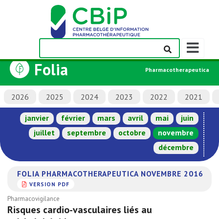
Afficher/m
la
Folia
barre
Pharmacotherapeutica
de
navigation
2026
2025
2024
2023
2022
2021
janvier
février
mars
avril
mai
juin
juillet
septembre
octobre
novembre
décembre
FOLIA PHARMACOTHERAPEUTICA NOVEMBRE 2016
VERSION PDF
Pharmacovigilance
Risques cardio-vasculaires liés au