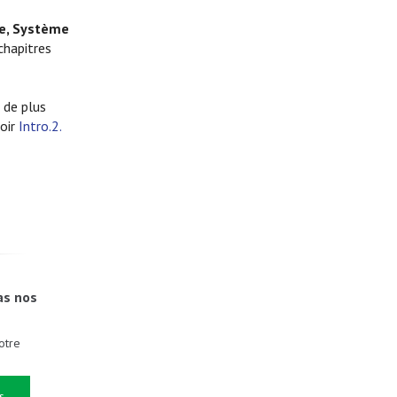
re, Système
chapitres
 de plus
voir
Intro.2.
as nos
otre
s