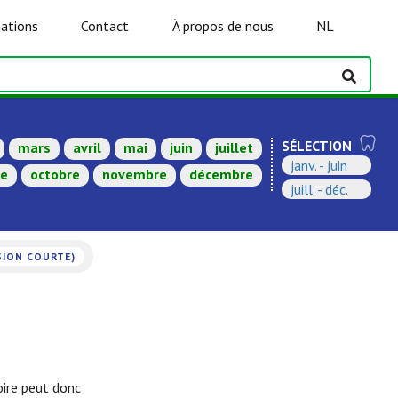
ations
Contact
À propos de nous
NL
SÉLECTION
mars
avril
mai
juin
juillet
janv. - juin
re
octobre
novembre
décembre
juill. - déc.
SION COURTE)
ire peut donc