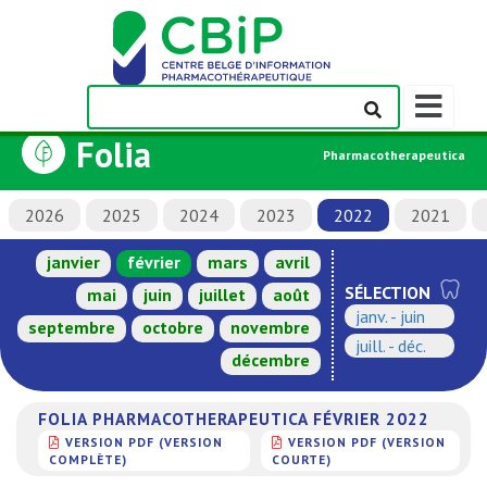
Afficher/m
la
Folia
barre
Pharmacotherapeutica
de
navigation
2026
2025
2024
2023
2022
2021
janvier
février
mars
avril
SÉLECTION
mai
juin
juillet
août
janv. - juin
septembre
octobre
novembre
juill. - déc.
décembre
FOLIA PHARMACOTHERAPEUTICA FÉVRIER 2022
VERSION PDF (VERSION
VERSION PDF (VERSION
COMPLÈTE)
COURTE)