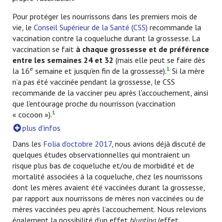
Pour protéger les nourrissons dans les premiers mois de
vie, le
Conseil Supérieur de la Santé (CSS)
recommande la
vaccination contre la coqueluche durant la grossesse. La
vaccination se fait
à chaque grossesse
et de préférence
entre les semaines 24 et 32
(mais elle peut se faire dès
e
1
la 16
semaine et jusqu'en fin de la grossesse).
Si la mère
n’a pas été vaccinée pendant la grossesse, le CSS
recommande de la vacciner peu après l’accouchement, ainsi
que l’entourage proche du nourrisson (vaccination
1
« cocoon »).
plus d'infos
Dans les
Folia d’octobre 2017
, nous avions déjà discuté de
quelques études observationnelles qui montraient un
risque plus bas de coqueluche et/ou de morbidité et de
mortalité associées à la coqueluche, chez les nourrissons
dont les mères avaient été vaccinées durant la grossesse,
par rapport aux nourrissons de mères non vaccinées ou de
mères vaccinées peu après l’accouchement. Nous relevions
également la possibilité d’un effet
blunting
(effet