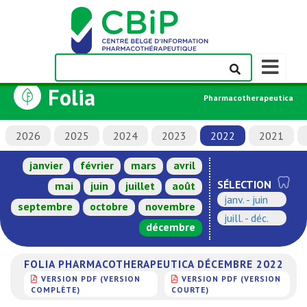
Afficher/m
la
Folia
barre
Pharmacotherapeutica
de
navigation
2026
2025
2024
2023
2022
2021
janvier
février
mars
avril
SÉLECTION
mai
juin
juillet
août
janv. - juin
septembre
octobre
novembre
juill. - déc.
décembre
FOLIA PHARMACOTHERAPEUTICA DÉCEMBRE 2022
VERSION PDF (VERSION
VERSION PDF (VERSION
COMPLÈTE)
COURTE)