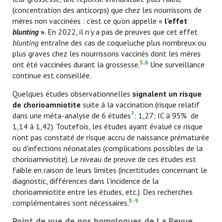
(concentration des anticorps) que chez les nourrissons de
mères non vaccinées : c’est ce qu’on appelle «
l’effet
blunting
»
. En 2022, il n’y a pas de preuves que cet effet
blunting
entraîne des cas de coqueluche plus nombreux ou
plus graves chez les nourrissons vaccinés dont les mères
5,6
ont été vaccinées durant la grossesse.
Une surveillance
continue est conseillée.
Quelques études observationnelles
signalent un risque
de chorioamniotite
suite à la vaccination (risque relatif
7
dans une méta-analyse de 6 études
: 1,27; IC à 95% de
1,14 à 1,42). Toutefois, les études ayant évalué ce risque
n’ont pas constaté de risque accru de naissance prématurée
ou d’infections néonatales (complications possibles de la
chorioamniotite). Le niveau de preuve de ces études est
faible en raison de leurs limites (incertitudes concernant le
diagnostic, différences dans l’incidence de la
chorioamniotite entre les études, etc.). Des recherches
5-9
complémentaires sont nécessaires.
Point de vue de nos homologues de La Revue