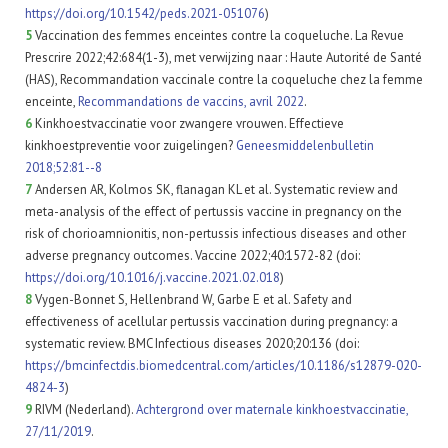
https://doi.org/10.1542/peds.2021-051076
)
5
Vaccination des femmes enceintes contre la coqueluche. La Revue
Prescrire 2022;42:684(1-3), met verwijzing naar : Haute Autorité de Santé
(HAS), Recommandation vaccinale contre la coqueluche chez la femme
enceinte,
Recommandations de vaccins, avril 2022
.
6
Kinkhoestvaccinatie voor zwangere vrouwen. Effectieve
kinkhoestpreventie voor zuigelingen?
Geneesmiddelenbulletin
2018;52:81--8
7
Andersen AR, Kolmos SK, flanagan KL et al. Systematic review and
meta-analysis of the effect of pertussis vaccine in pregnancy on the
risk of chorioamnionitis, non-pertussis infectious diseases and other
adverse pregnancy outcomes. Vaccine 2022;40:1572-82 (doi:
https://doi.org/10.1016/j.vaccine.2021.02.018
)
8
Vygen-Bonnet S, Hellenbrand W, Garbe E et al. Safety and
effectiveness of acellular pertussis vaccination during pregnancy: a
systematic review. BMC Infectious diseases 2020;20:136 (doi:
https://bmcinfectdis.biomedcentral.com/articles/10.1186/s12879-020-
4824-3
)
9
RIVM (Nederland).
Achtergrond over maternale kinkhoestvaccinatie,
27/11/2019
.