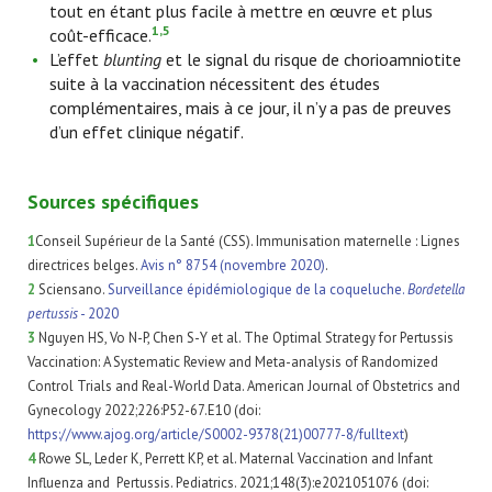
tout en étant plus facile à mettre en œuvre et plus
1,5
coût-efficace.
L’effet
blunting
et le signal du risque de chorioamniotite
suite à la vaccination nécessitent des études
complémentaires, mais à ce jour, il n’y a pas de preuves
d’un effet clinique négatif.
Sources spécifiques
1
Conseil Supérieur de la Santé (CSS). Immunisation maternelle : Lignes
directrices belges.
Avis n° 8754 (novembre 2020)
.
2
Sciensano.
Surveillance épidémiologique de la coqueluche.
Bordetella
pertussis
- 2020
3
Nguyen HS, Vo N-P, Chen S-Y et al. The Optimal Strategy for Pertussis
Vaccination: A Systematic Review and Meta-analysis of Randomized
Control Trials and Real-World Data. American Journal of Obstetrics and
Gynecology
2022;226:P52-67.E10 (doi:
https://www.ajog.org/article/S0002-9378(21)00777-8/fulltext
)
4
Rowe SL, Leder K, Perrett KP, et al. Maternal Vaccination and Infant
Influenza and Pertussis. Pediatrics. 2021;148(3):e2021051076 (doi: