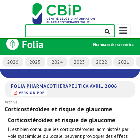
Afficher/m
la
Folia
barre
Pharmacotherapeutica
de
navigation
2026
2025
2024
2023
2022
2021
FOLIA PHARMACOTHERAPEUTICA AVRIL 2006
VERSION PDF
Archive
Corticostéroïdes et risque de glaucome
Corticostéroïdes et risque de glaucome
Il est bien connu que les corticostéroïdes, administrés par
voie systémique ou locale, peuvent provoquer des effets