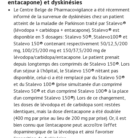
entacapone) et dyskinésies
Le Centre Belge de Pharmacovigilance a été récemment
informé de la survenue de dyskinésies chez un patient
atteint de la maladie de Parkinson traité par Stalevo®
(lévodopa + carbidopa + entacapone). Stalevo® est
disponible en 3 dosages: Stalevo 50®, Stalevo100® et
Stalevo 150® contenant respectivement 50/12,5/200
mg, 100/25/200 mg et 150/37,5/200 mg de
lévodopa/carbidopa/entacapone. Le patient prenait
depuis longtemps des comprimés de Stalevo 150®. Lors
d’un séjour à l’hôpital, le Stalevo 150® n’étant pas
disponible, celui-ci a été remplacé par du Stalevo 50®
et du Stalevo 100® (prise simultanée d’un comprimé
Stalevo 50® et d’un comprimé Stalevo 100® à la place
d’un comprimé Stalevo 150®). Lors de ce changement,
les doses de lévodopa et de carbidopa sont restées
identiques, mais la dose d’entacapone a été doublée
(400 mg par prise au lieu de 200 mg par prise). Or, il est
bien connu que l’entacapone peut accroître l’effet
dopaminergique de la lévodopa et ainsi favoriser