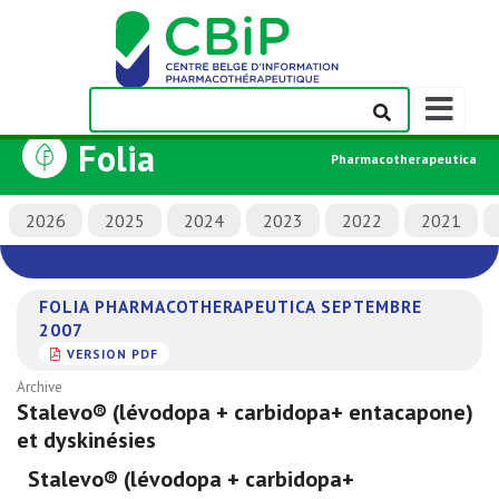
Afficher/m
la
Folia
barre
Pharmacotherapeutica
de
navigation
2026
2025
2024
2023
2022
2021
FOLIA PHARMACOTHERAPEUTICA SEPTEMBRE
2007
VERSION PDF
Archive
Stalevo® (lévodopa + carbidopa+ entacapone)
et dyskinésies
Stalevo® (lévodopa + carbidopa+