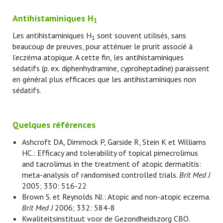
Antihistaminiques H
1
Les antihistaminiques H
sont souvent utilisés, sans
1
beaucoup de preuves, pour atténuer le prurit associé à
l’eczéma atopique. A cette fin, les antihistaminiques
sédatifs (p. ex. diphenhydramine, cyproheptadine) paraissent
en général plus efficaces que les antihistaminiques non
sédatifs.
Quelques références
Ashcroft DA, Dimmock P, Garside R, Stein K et Williams
HC.: Efficacy and tolerability of topical pimecrolimus
and tacrolimus in the treatment of atopic dermatitis:
meta-analysis of randomised controlled trials.
Brit Med J
2005; 330: 516-22
Brown S. et Reynolds NJ.: Atopic and non-atopic eczema.
Brit Med J
2006; 332: 584-8
Kwaliteitsinstituut voor de Gezondheidszorg CBO.