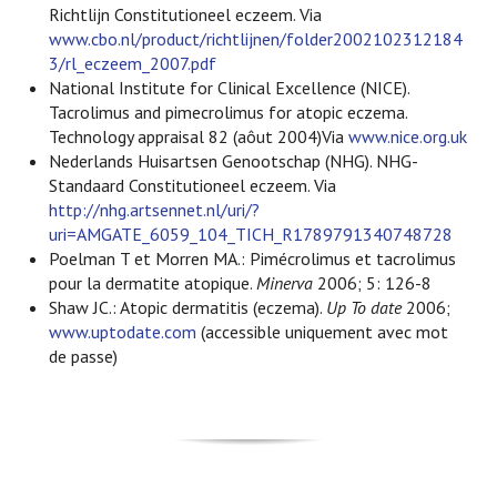
Richtlijn Constitutioneel eczeem. Via
www.cbo.nl/product/richtlijnen/folder2002102312184
3/rl_eczeem_2007.pdf
National Institute for Clinical Excellence (NICE).
Tacrolimus and pimecrolimus for atopic eczema.
Technology appraisal 82 (aôut 2004)Via
www.nice.org.uk
Nederlands Huisartsen Genootschap (NHG). NHG-
Standaard Constitutioneel eczeem. Via
http://nhg.artsennet.nl/uri/?
uri=AMGATE_6059_104_TICH_R1789791340748728
Poelman T et Morren MA.: Pimécrolimus et tacrolimus
pour la dermatite atopique.
Minerva
2006; 5: 126-8
Shaw JC.: Atopic dermatitis (eczema).
Up To date
2006;
www.uptodate.com
(accessible uniquement avec mot
de passe)