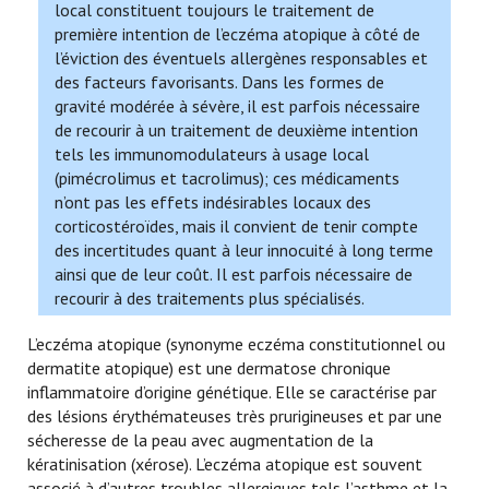
local constituent toujours le traitement de
première intention de l’eczéma atopique à côté de
l’éviction des éventuels allergènes responsables et
des facteurs favorisants. Dans les formes de
gravité modérée à sévère, il est parfois nécessaire
de recourir à un traitement de deuxième intention
tels les immunomodulateurs à usage local
(pimécrolimus et tacrolimus); ces médicaments
n’ont pas les effets indésirables locaux des
corticostéroïdes, mais il convient de tenir compte
des incertitudes quant à leur innocuité à long terme
ainsi que de leur coût. Il est parfois nécessaire de
recourir à des traitements plus spécialisés.
L’eczéma atopique (synonyme eczéma constitutionnel ou
dermatite atopique) est une dermatose chronique
inflammatoire d’origine génétique. Elle se caractérise par
des lésions érythémateuses très prurigineuses et par une
sécheresse de la peau avec augmentation de la
kératinisation (xérose). L’eczéma atopique est souvent
associé à d’autres troubles allergiques tels l’asthme et la