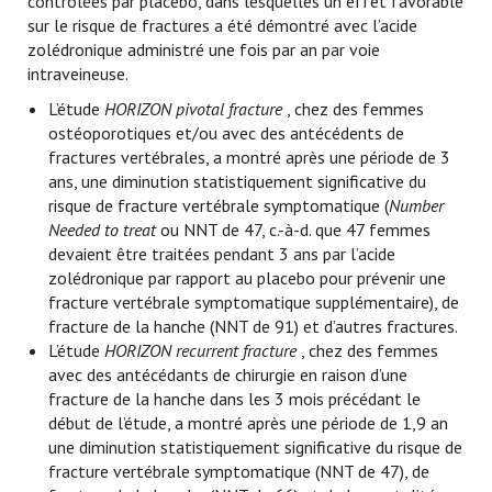
contrôlées par placebo, dans lesquelles un effet favorable
sur le risque de fractures a été démontré avec l’acide
zolédronique administré une fois par an par voie
intraveineuse.
L’étude
HORIZON pivotal fracture
, chez des femmes
ostéoporotiques et/ou avec des antécédents de
fractures vertébrales, a montré après une période de 3
ans, une diminution statistiquement significative du
risque de fracture vertébrale symptomatique (
Number
Needed to treat
ou NNT de 47, c.-à-d. que 47 femmes
devaient être traitées pendant 3 ans par l’acide
zolédronique par rapport au placebo pour prévenir une
fracture vertébrale symptomatique supplémentaire), de
fracture de la hanche (NNT de 91) et d’autres fractures.
L’étude
HORIZON recurrent fracture
, chez des femmes
avec des antécédants de chirurgie en raison d’une
fracture de la hanche dans les 3 mois précédant le
début de l’étude, a montré après une période de 1,9 an
une diminution statistiquement significative du risque de
fracture vertébrale symptomatique (NNT de 47), de