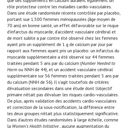
que des suppléments en calcium auraient également un
rôle protecteur contre les maladies cardio-vasculaires.
Dans une étude randomisée récente contrôlée par placebo,
portant sue 1.500 femmes ménopausées (âge moyen de
70 ans) en bonne santé, un effet défavorable sur le risque
d’infarctus du myocarde, d’accident vasculaire cérébral et
de mort subite a par contre été observé chez les femmes
ayant pris un supplément de 1 g de calcium par jour par
rapport aux femmes ayant pris un placebo: un infarctus du
myocarde supplémentaire a été observé sur 44 femmes
traitées pendant 5 ans par du calcium (
Number Needed to
Harm
ou NNH de 44), et un accident vasculaire cérébral
supplémentaire sur 56 femmes traitées pendant 5 ans par
du calcium (NNH de 56). Il s’agit toutefois de critères
d’évaluation secondaires dans une étude dont l’objectif
primaire n’était pas d’évaluer les risques cardio-vasculaires.
De plus, après validation des accidents cardio-vasculaires
et correction de la sous-notification, la différence entre
les deux groupes n’était plus statistiquement significative.
Dans d’autres études randomisées à large échelle, comme
la
Women’s Health Initiative
, aucune augmentation du