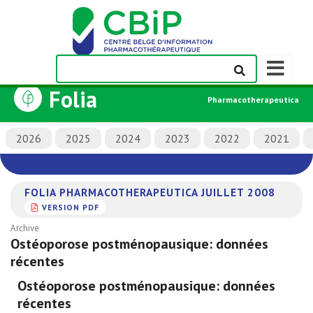
Afficher/m
la
Folia
barre
Pharmacotherapeutica
de
navigation
2026
2025
2024
2023
2022
2021
FOLIA PHARMACOTHERAPEUTICA JUILLET 2008
VERSION PDF
Archive
Ostéoporose postménopausique: données
récentes
Ostéoporose postménopausique: données
récentes