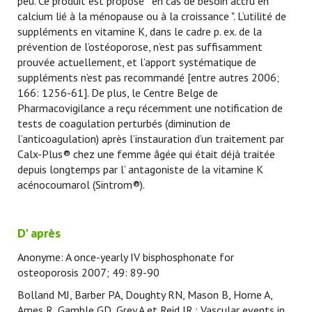
peu. Ce produit est proposé " en cas de besoin accru en
calcium lié à la ménopause ou à la croissance ". L’utilité de
suppléments en vitamine K, dans le cadre p. ex. de la
prévention de l’ostéoporose, n’est pas suffisamment
prouvée actuellement, et l’apport systématique de
suppléments n’est pas recommandé [entre autres 2006;
166: 1256-61]. De plus, le Centre Belge de
Pharmacovigilance a reçu récemment une notification de
tests de coagulation perturbés (diminution de
l’anticoagulation) après l’instauration d’un traitement par
Calx-Plus® chez une femme âgée qui était déjà traitée
depuis longtemps par l’ antagoniste de la vitamine K
acénocoumarol (Sintrom®).
D' après
Anonyme: A once-yearly IV bisphosphonate for
osteoporosis 2007; 49: 89-90
Bolland MJ, Barber PA, Doughty RN, Mason B, Horne A,
Ames R, Gamble GD, Grey A et Reid IR.: Vascular events in