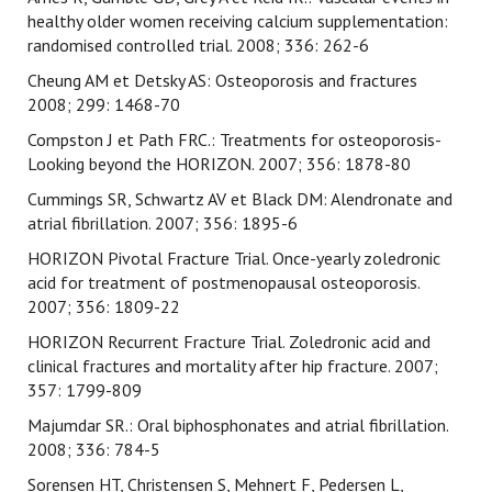
healthy older women receiving calcium supplementation:
randomised controlled trial. 2008; 336: 262-6
Cheung AM et Detsky AS: Osteoporosis and fractures
2008; 299: 1468-70
Compston J et Path FRC.: Treatments for osteoporosis-
Looking beyond the HORIZON. 2007; 356: 1878-80
Cummings SR, Schwartz AV et Black DM: Alendronate and
atrial fibrillation. 2007; 356: 1895-6
HORIZON Pivotal Fracture Trial. Once-yearly zoledronic
acid for treatment of postmenopausal osteoporosis.
2007; 356: 1809-22
HORIZON Recurrent Fracture Trial. Zoledronic acid and
clinical fractures and mortality after hip fracture. 2007;
357: 1799-809
Majumdar SR.: Oral biphosphonates and atrial fibrillation.
2008; 336: 784-5
Sorensen HT, Christensen S, Mehnert F, Pedersen L,