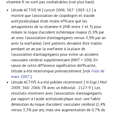
vitamine K ne sont pas souhaitables (voir plus haut).
L’étude ACTIVE W [
Lancet
2006; 367: 1903-12 ] a
montré que l’association de clopidogrel et d’acide
acétylsalicylique était moins efficace que les
antagonistes de la vitamine K (INR entre 2 et 3) pour
réduire le risque d’accident ischémique majeur (5,9% par
an avec l’association d’antiagrégants versus 3,9% par an
avec la warfarine). Cent patients devaient être traités
pendant un an par la warfarine à la place de
l’association d’antiagrégants pour éviter un accident
vasculaire cérébral supplémentaire (NNT = 100). En
raison de cette différence significative d’efficacité,
l’étude a été interrompue prématurément [voir
Folia
de
mars 2007
].
L’étude ACTIVE A a été publiée récemment [
N Engl J Med
2009; 360: 2066-78 avec un éditorial
: 2127-9 ]. Les
résultats montrent avec l’association d’antiagrégants
par rapport à l’acide acétylsalicylique seul: une faible
diminution du risque d’accident vasculaire cérébral (2,4%
versus 3,3% par an), mais une augmentation de 0,7% du