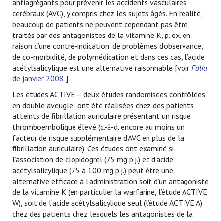
antiagrégants pour prévenir les accidents vasculaires
cérébraux (AVC), y compris chez les sujets âgés. En réalité,
beaucoup de patients ne peuvent cependant pas être
traités par des antagonistes de la vitamine K, p. ex. en
raison d’une contre-indication, de problèmes d’observance,
de co-morbidité, de polymédication et dans ces cas, l’acide
acétylsalicylique est une alternative raisonnable [voir
Folia
de janvier 2008
].
Les études ACTIVE – deux études randomisées contrôlées
en double aveugle- ont été réalisées chez des patients
atteints de fibrillation auriculaire présentant un risque
thromboembolique élevé (c.-à-d. encore au moins un
facteur de risque supplémentaire d’AVC en plus de la
fibrillation auriculaire). Ces études ont examiné si
l’association de clopidogrel (75 mg p.j.) et d’acide
acétylsalicylique (75 à 100 mg p.j.) peut être une
alternative efficace à l’administration soit d’un antagoniste
de la vitamine K (en particulier la warfarine, l’étude ACTIVE
W), soit de l’acide acétylsalicylique seul (l’étude ACTIVE A)
chez des patients chez lesquels les antagonistes de la