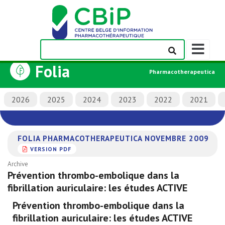
Afficher/m
la
Folia
barre
Pharmacotherapeutica
de
navigation
2026
2025
2024
2023
2022
2021
FOLIA PHARMACOTHERAPEUTICA NOVEMBRE 2009
VERSION PDF
Archive
Prévention thrombo-embolique dans la
fibrillation auriculaire: les études ACTIVE
Prévention thrombo-embolique dans la
fibrillation auriculaire: les études ACTIVE