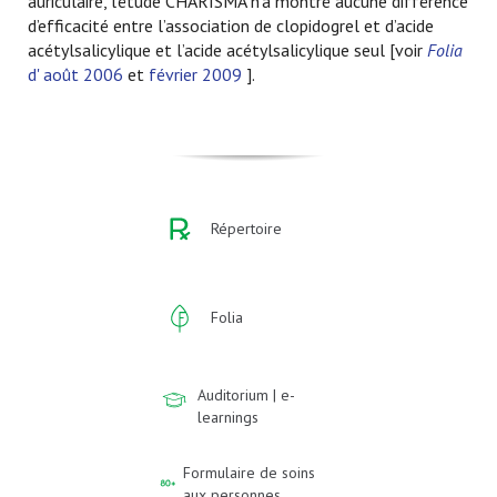
auriculaire, l’étude CHARISMA n’a montré aucune différence
d’efficacité entre l’association de clopidogrel et d’acide
acétylsalicylique et l’acide acétylsalicylique seul [voir
Folia
d' août 2006
et
février 2009
].
Répertoire
Folia
Auditorium | e-
learnings
Formulaire de soins
aux personnes