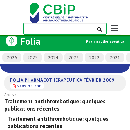
Afficher/m
la
Folia
barre
Pharmacotherapeutica
de
navigation
2026
2025
2024
2023
2022
2021
FOLIA PHARMACOTHERAPEUTICA FÉVRIER 2009
VERSION PDF
Archive
Traitement antithrombotique: quelques
publications récentes
Traitement antithrombotique: quelques
publications récentes