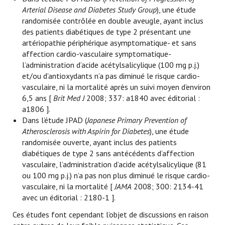
Arterial Disease and Diabetes Study Group
), une étude
randomisée contrôlée en double aveugle, ayant inclus
des patients diabétiques de type 2 présentant une
artériopathie périphérique asymptomatique- et sans
affection cardio-vasculaire symptomatique-
l’administration d’acide acétylsalicylique (100 mg p.j.)
et/ou d’antioxydants n’a pas diminué le risque cardio-
vasculaire, ni la mortalité après un suivi moyen d’environ
6,5 ans [
Brit Med J
2008; 337: a1840 avec éditorial
:
a1806 ].
Dans l’étude JPAD (
Japanese Primary Prevention of
Atherosclerosis with Aspirin for Diabetes
), une étude
randomisée ouverte, ayant inclus des patients
diabétiques de type 2 sans antécédents d’affection
vasculaire, l’administration d’acide acétylsalicylique (81
ou 100 mg p.j.) n’a pas non plus diminué le risque cardio-
vasculaire, ni la mortalité [
JAMA
2008; 300: 2134-41
avec un éditorial
: 2180-1 ].
Ces études font cependant l’objet de discussions en raison