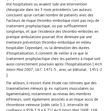
été hospitalisés ou avaient subi une intervention
chirurgicale dans les 3 mois précédents. Les auteurs
concluent qu’un certain nombre de patients avec des
facteurs de risque thrombo-embolique n’ont pas reçu de
traitement prophylactique, ou pas suffisamment
longtemps, et que l’incidence des thrombo-embolies en
pratique ambulatoire pourrait être diminuée par une
meilleure prévention thrombo-embolique en milieu
hospitalier. Cependant, vu la diminution des durées
d’hospitalisation, il convient de veiller à ce que le
traitement prophylactique chez les patients à risque soit
aussi correctement poursuivi après l’hospitalisation [
Arch
Intern Med
2007; 167: 1471-5 , avec un éditorial
: 1451-2
].
Par ailleurs, il ressort d’une étude cas-témoins que des
traumatismes mineurs (p. ex. ruptures musculaires ou
ligamentaires), notamment au niveau des membres
inférieurs, sont également associés à un risque accru de
thrombose veineuse [odds ratio 5,1; intervalle de
confiance à 95% 3,9 à 6,7] [
Arch Intern Med
2008; 168: