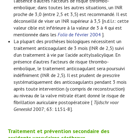
l’absence d’autres facteurs de risque thrombo-
embolique; dans toutes les autres situations, un INR
proche de 3,0 (entre 2,5 et 3,5) est recommandé. Il est
déconseillé de viser un INR supérieur à 3,5 [n.d.l.r.: cette
valeur cible est inférieure à la valeur de 3 à 4 qui est
mentionnée dans les
Folia
de février 2004
].
La plupart des prothèses biologiques nécessitent un
traitement anticoagulant de 3 mois (INR de 2,5) suivi
d’un traitement à vie par l’acide acétylsalicylique. En
présence d’autres facteurs de risque thrombo-
embolique, le traitement anticoagulant sera poursuivi
indéfiniment (INR de 2,5). Il est prudent de prescrire
systématiquement des anticoagulants pendant 3 mois
après toute intervention (y compris de reconstruction)
au niveau de la valve mitrale étant donné le risque de
fibrillation auriculaire postopératoire [
Tijdschr voor
Geneeskd
2007; 63: 1151-8].
Traitement et prévention secondaire des
accidents vasculaires cérébraux