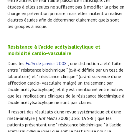
entre autres de leur faible puissance statistique. Ces
études à elles seules ne suffisent pas à modifier la prise en
charge en prévention primaire, mais elles incitent à réaliser
d’autres études afin de déterminer clairement quels sont
les groupes à risque.
Résistance à l’acide acétylsalicylique et
morbidité cardio-vasculaire
Dans les
Folia
de janvier 2008
, une distinction a été faite
entre " résistance biochimique " (c.-à-d définie par un test de
laboratoire) et " résistance clinique " (c.-à-d. survenue d’une
affection cardio- vasculaire malgré un traitement par
l’acide acétylsalicylique), et il y est mentionné entre autres
que les implications cliniques de la résistance biochimique à
l’acide acétylsalicylique ne sont pas claires.
Il ressort des résultats d’une revue systématique et d’une
méta-analyse [
Brit Med J
2008; 336: 195-8 ] que les
patients présentant une " résistance biochimique " à l’acide
acétylsalicylique (quel que soit le test utilisé pour la