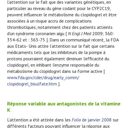
l’attention sur le fait que des variantes génétiques, en
particulier au niveau du gène codant pour le CYP2C19,
peuvent influencer le métabolisme du clopidogrel et être
associées à un risque accru de complications
thrombotiques, notamment chez des patients atteints
d’un syndrome coronarien aigu [
N Engl J Med
2009; 360:
354-62 et
: 363-75 ]. Dans un communiqué récent, la FDA
aux Etats- Unis attire l’attention sur le fait que certains
médicaments tels que les inhibiteurs de la pompe à
protons pourraient également diminuer l’efficacité du
clopidogrel, en inhibant l’enzyme responsable du
métabolisme du clopidogrel dans sa forme active [
www.fda.gov/cder/drug/early_comm/
clopidogrel_bisulfate.htm
].
Réponse variable aux antagonistes de la vitamine
K
L’attention a été attirée dans les
Folia
de janvier 2008
sur
différents facteurs pouvant influencer la réponse aux