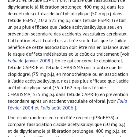
ESPS2 et l’étude ESPRIT ont montré que l’association de
dipyridamole (à libération prolongée, 400 mg p.j. dans les
deux études) et d’acide acétylsalicylique (50 mg p.j. dans
l’étude ESPS2, 30 à 325 mg p.j. dans l’étude ESPRIT) était
un peu plus efficace que l’acide acétylsalicylique seul en
prévention secondaire des accidents vasculaires cérébraux.
L’attention était toutefois attirée sur le fait que le faible
bénéfice de cette association doit être mis en balance avec
le risque d’effets indésirables et le coût du traitement [voir
Folia
de janvier 2008
]. En ce qui concerne le clopidogrel,
l’étude CAPRIE et l’étude CHARISMA ont montré que le
clopidogrel (75 mg p.j.), en monothérapie ou en association
à l’acide acétylsalicylique, n’est pas plus efficace que l’acide
acétylsalicylique seul (75 à 162 mg dans l’étude
CHARISMA, 325 mg p.j. dans l’étude CAPRIE) en prévention
secondaire après un accident vasculaire cérébral [voir
Folia
février 2004
et
Folia
août 2006
].
Une étude randomisée contrôlée récente (PRoFESS) a
comparé l’association d’acide acétylsalicylique (50 mg p.j.)
et de dipyridamole (à libération prolongée, 400 mg p.j.), et