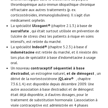
thrombopénique auto-immun idiopathique chronique
réfractaire aux autres traitements (p. ex.
corticostéroïdes, immunoglobulines). Il s’agit d’un
médicament orphelin.
La spécialité
Ulcogant
® (chapitre 2.1.3.) à base de
sucralfate
, qui était surtout utilisée en prévention de
l’ulcère de stress chez les patients à risque en soins
intensifs, est retirée du marché.
La spécialité
Indocid
® (chapitre 5.2.3.) à base d’
indométacine
est retirée du marché, et il n’existe dès
lors plus de spécialité à base d’indométacine à usage
oral.
Un nouveau
contraceptif séquentiel à base
d’estradiol
, un estrogène naturel,
et de diénogest
, un
dérivé de la nortestostérone (
QLaira
®
, chapitre
7.3.6.1.4.) est disponible depuis décembre 2009. Une
autre association à base d’estradiol et de diénogest
était déjà disponible, à d’autres dosages, pour le
traitement de substitution hormonale. L’association à
visée contraceptive est administrée en 4 phases