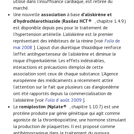
utilisé dans l’insuffisance cardiaque, est retirée du
marché.
Une nouvelle
association
à base
d’aliskirène et
d’hydrochlorothiazide
(
Rasilez HCT
®
, chapitre 1.4.9.)
est disponible depuis peu pour le traitement de
l’hypertension artérielle. L’aliskirène est le premier
représentant des inhibiteurs de la rénine [voir
Folia
de
mai 2008
]. L’ajout d’un diurétique thiazidique renforce
l’effet antihypertenseur de l’aliskirène et diminue le
risque d’hyperkaliémie. Les effets indésirables,
interactions et précautions d’emploi de cette
association sont ceux de chaque substance. L’Agence
européenne des médicaments a récemment attiré
l’attention sur le fait que plusieurs cas d’angioedème
ont été rapportés depuis la commercialisation de
l’aliskirène [voir
Folia
d' août 2009
].
Le
romiplostim
(
Nplate
®
, chapitre 1.10.7.) est une
protéine produite par génie génétique qui agit comme
agoniste de la thrombopoïétine, une hormone stimulant
la production de plaquettes. Il est proposé comme
antihémorragique dans le traitement du purpura