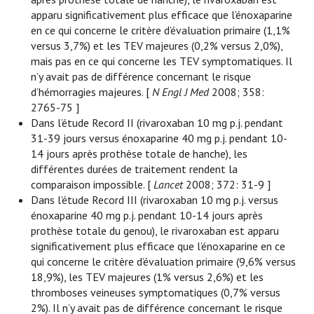
apparu significativement plus efficace que l’énoxaparine
en ce qui concerne le critère d’évaluation primaire (1,1%
versus 3,7%) et les TEV majeures (0,2% versus 2,0%),
mais pas en ce qui concerne les TEV symptomatiques. Il
n’y avait pas de différence concernant le risque
d’hémorragies majeures. [
N Engl J Med
2008; 358:
2765-75 ]
Dans l’étude Record II (rivaroxaban 10 mg p.j. pendant
31-39 jours versus énoxaparine 40 mg p.j. pendant 10-
14 jours après prothèse totale de hanche), les
différentes durées de traitement rendent la
comparaison impossible. [
Lancet
2008; 372: 31-9 ]
Dans l’étude Record III (rivaroxaban 10 mg p.j. versus
énoxaparine 40 mg p.j. pendant 10-14 jours après
prothèse totale du genou), le rivaroxaban est apparu
significativement plus efficace que l’énoxaparine en ce
qui concerne le critère d’évaluation primaire (9,6% versus
18,9%), les TEV majeures (1% versus 2,6%) et les
thromboses veineuses symptomatiques (0,7% versus
2%). Il n’y avait pas de différence concernant le risque