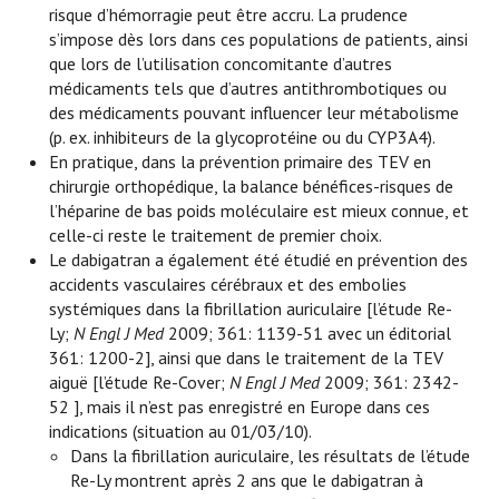
risque d’hémorragie peut être accru. La prudence
s’impose dès lors dans ces populations de patients, ainsi
que lors de l’utilisation concomitante d’autres
médicaments tels que d’autres antithrombotiques ou
des médicaments pouvant influencer leur métabolisme
(p. ex. inhibiteurs de la glycoprotéine ou du CYP3A4).
En pratique, dans la prévention primaire des TEV en
chirurgie orthopédique, la balance bénéfices-risques de
l’héparine de bas poids moléculaire est mieux connue, et
celle-ci reste le traitement de premier choix.
Le dabigatran a également été étudié en prévention des
accidents vasculaires cérébraux et des embolies
systémiques dans la fibrillation auriculaire [l’étude Re-
Ly;
N Engl J Med
2009; 361: 1139-51 avec un éditorial
361: 1200-2], ainsi que dans le traitement de la TEV
aiguë [l’étude Re-Cover;
N Engl J Med
2009; 361: 2342-
52 ], mais il n’est pas enregistré en Europe dans ces
indications (situation au 01/03/10).
Dans la fibrillation auriculaire, les résultats de l’étude
Re-Ly montrent après 2 ans que le dabigatran à