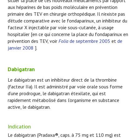
situer la place de ces nouveaux médicaments par rapport
aux héparines de bas poids moléculaire en prévention
primaire des TEV en chirurgie orthopédique. Il n’existe pas
d’étude comparative avec le fondaparinux, un inhibiteur du
facteur X injectable par voie sous-cutanée, à usage
hospitalier [en ce qui concerne la place du fondaparinux en
prévention des TEV, voir
Folia
de septembre 2005
et
de
janvier 2008
].
Dabigatran
Le dabigatran est un inhibiteur direct de la thrombine
(facteur IIa). Il est administré par voie orale sous forme
d’une prodrogue, le dabigatran étexilate, qui est
rapidement métabolisé dans l’organisme en substance
active, le dabigatran.
Indication
Le dabigatran (Pradaxa®, caps. à 75 mg et 110 mg) est