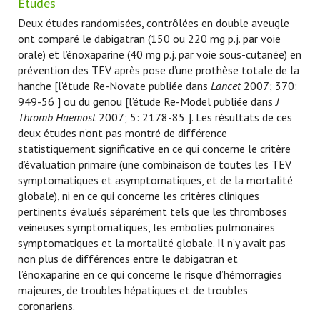
Etudes
Deux études randomisées, contrôlées en double aveugle
ont comparé le dabigatran (150 ou 220 mg p.j. par voie
orale) et l’énoxaparine (40 mg p.j. par voie sous-cutanée) en
prévention des TEV après pose d’une prothèse totale de la
hanche [l’étude Re-Novate publiée dans
Lancet
2007; 370:
949-56 ] ou du genou [l’étude Re-Model publiée dans
J
Thromb Haemost
2007; 5: 2178-85 ]. Les résultats de ces
deux études n’ont pas montré de différence
statistiquement significative en ce qui concerne le critère
d’évaluation primaire (une combinaison de toutes les TEV
symptomatiques et asymptomatiques, et de la mortalité
globale), ni en ce qui concerne les critères cliniques
pertinents évalués séparément tels que les thromboses
veineuses symptomatiques, les embolies pulmonaires
symptomatiques et la mortalité globale. Il n’y avait pas
non plus de différences entre le dabigatran et
l’énoxaparine en ce qui concerne le risque d’hémorragies
majeures, de troubles hépatiques et de troubles
coronariens.