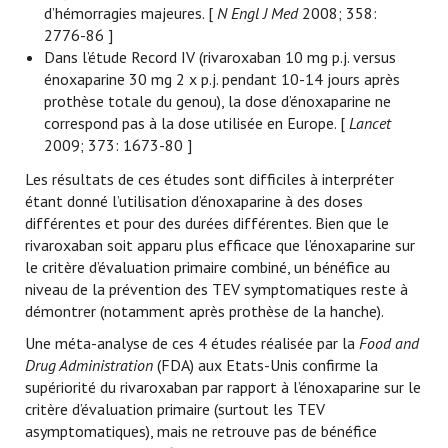
d’hémorragies majeures. [
N Engl J Med
2008; 358:
2776-86 ]
Dans l’étude Record IV (rivaroxaban 10 mg p.j. versus
énoxaparine 30 mg 2 x p.j. pendant 10-14 jours après
prothèse totale du genou), la dose d’énoxaparine ne
correspond pas à la dose utilisée en Europe. [
Lancet
2009; 373: 1673-80 ]
Les résultats de ces études sont difficiles à interpréter
étant donné l’utilisation d’énoxaparine à des doses
différentes et pour des durées différentes. Bien que le
rivaroxaban soit apparu plus efficace que l’énoxaparine sur
le critère d’évaluation primaire combiné, un bénéfice au
niveau de la prévention des TEV symptomatiques reste à
démontrer (notamment après prothèse de la hanche).
Une méta-analyse de ces 4 études réalisée par la
Food and
Drug Administration
(FDA) aux Etats-Unis confirme la
supériorité du rivaroxaban par rapport à l’énoxaparine sur le
critère d’évaluation primaire (surtout les TEV
asymptomatiques), mais ne retrouve pas de bénéfice