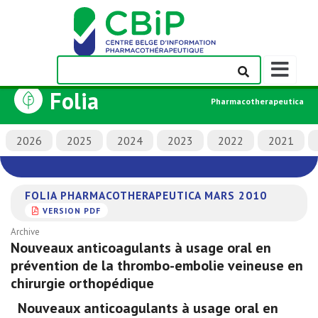
Afficher/m
la
Folia
barre
Pharmacotherapeutica
de
navigation
2026
2025
2024
2023
2022
2021
FOLIA PHARMACOTHERAPEUTICA MARS 2010
VERSION PDF
Archive
Nouveaux anticoagulants à usage oral en
prévention de la thrombo-embolie veineuse en
chirurgie orthopédique
Nouveaux anticoagulants à usage oral en