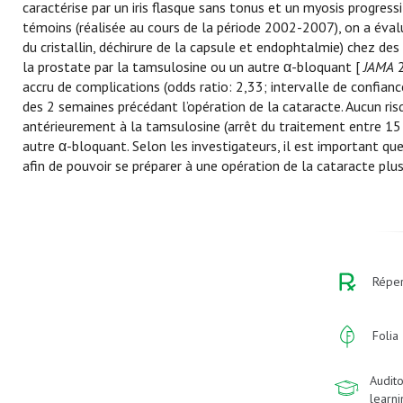
caractérise par un iris flasque sans tonus et un myosis progress
témoins (réalisée au cours de la période 2002-2007), on a éval
du cristallin, déchirure de la capsule et endophtalmie) chez de
la prostate par la tamsulosine ou un autre α-bloquant [
JAMA
2
accru de complications (odds ratio: 2,33; intervalle de confian
des 2 semaines précédant l’opération de la cataracte. Aucun ri
antérieurement à la tamsulosine (arrêt du traitement entre 15 
autre α-bloquant. Selon les investigateurs, il est important que
afin de pouvoir se préparer à une opération de la cataracte plu
Réper
Folia
Audito
learn