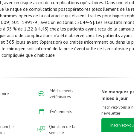
if, avec un risque accru de complications opératoires. Dans une étu
ué le risque de complications postopératoires (décollement de la ré
s hommes opérés de la cataracte qui étaient traités pour hypertroph
009; 301: 1991-9 , avec un éditorial : 2044-5]. Les résultats mont
ce à 95 % de 1,22 à 4,43) chez les patients ayant reçu de la tamsul
sque accru de complications n’a été observé chez les patients ayant
et 365 jours avant l’opération) ou traités (récemment ou dans le p
 le chirurgien soit informé de la prise éventuelle de tamsulosine par
s compliquée que d’habitude.
Médicaments
Ne manquez p
toire
vétérinaires
mises à jour
Inscrivez-vous à n
Événements
newsletter
Inscrivez-vou
rium | e-
Question de la
ings
semaine