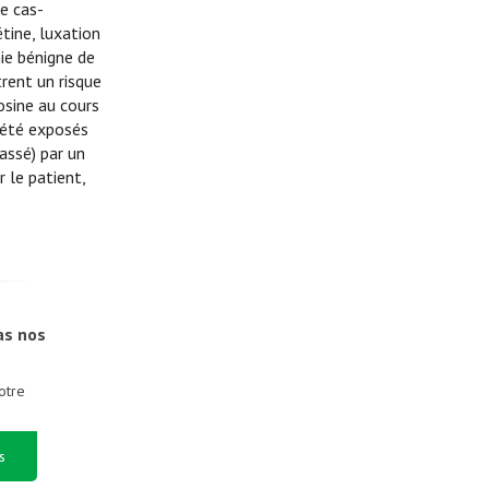
de cas-
tine, luxation
ie bénigne de
rent un risque
osine au cours
 été exposés
assé) par un
 le patient,
as nos
otre
s