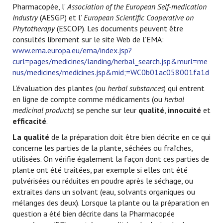
Pharmacopée, l’
Association of the European Self-medication
Industry
(AESGP) et l’
European Scientific Cooperative on
Phytotherapy
(ESCOP). Les documents peuvent être
consultés librement sur le site Web de l’EMA:
www.ema.europa.eu/ema/index.jsp?
curl=pages/medicines/landing/herbal_search.jsp&murl=me
nus/medicines/medicines.jsp&mid;=WC0b01ac058001fa1d
L’évaluation des plantes (ou
herbal substances
) qui entrent
en ligne de compte comme médicaments (ou
herbal
medicinal products
) se penche sur leur
qualité
,
innocuité
et
efficacité
.
La qualité
de la préparation doit être bien décrite en ce qui
concerne les parties de la plante, séchées ou fraîches,
utilisées. On vérifie également la façon dont ces parties de
plante ont été traitées, par exemple si elles ont été
pulvérisées ou réduites en poudre après le séchage, ou
extraites dans un solvant (eau, solvants organiques ou
mélanges des deux). Lorsque la plante ou la préparation en
question a été bien décrite dans la Pharmacopée