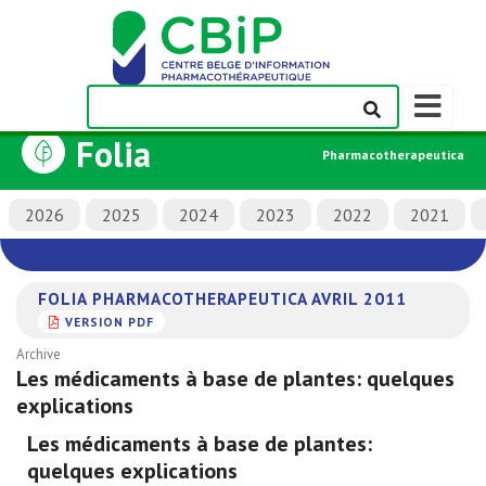
Afficher/m
la
Folia
barre
Pharmacotherapeutica
de
navigation
2026
2025
2024
2023
2022
2021
FOLIA PHARMACOTHERAPEUTICA AVRIL 2011
VERSION PDF
Archive
Les médicaments à base de plantes: quelques
explications
Les médicaments à base de plantes:
quelques explications