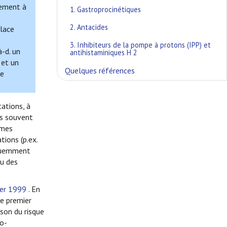
lement à
1. Gastroprocinétiques
2. Antacides
place
3. Inhibiteurs de la pompe à protons (IPP) et
-d. un
antihistaminiques H 2
 et un
Quelques références
se
ations, à
us souvent
ômes
tions (p.ex.
équemment
ou des
ier 1999
. En
me premier
ison du risque
ro-