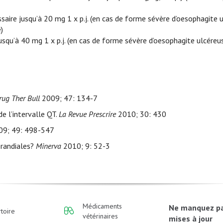
saire jusqu’à 20 mg 1 x p.j. (en cas de forme sévère d’oesophagite 
)
usqu’à 40 mg 1 x p.j. (en cas de forme sévère d’oesophagite ulcéreus
rug Ther Bull
2009; 47: 134-7
 l’intervalle QT.
La Revue Prescrire
2010; 30: 430
9; 49: 498-547
prandiales?
Minerva
2010; 9: 52-3
Médicaments
Ne manquez p
toire
vétérinaires
mises à jour