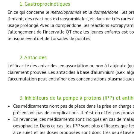
1. Gastroprocinétiques
En ce qui concerne le
métoclopramide
et la
dompéridone
, les p
l’enfant, des réactions extrapyramidales, et dans de très rares c
usage prolongé. Avec la dompéridone, les réactions extrapyram
l’allongement de l’intervalle QT chez les jeunes enfants est to
le risque éventuel de torsades de pointes.
2. Antacides
L’efficacité des antacides, en association ou non à l’alginate (q
clairement prouvée. Les antacides à base d’aluminium (p.ex. al
l’accumulation peut entraîner des concentrations plasmatiques 
3. Inhibiteurs de la pompe à protons (IPP) et ant
Ces médicaments n’ont pas de place dans la prise en charge
présentant pas de complications. Il n’est en effet pas prouvé
En revanche, ces médicaments sont indiqués en cas de maladi
oesophagite. Dans ce cas, les IPP sont plus efficaces que le
à ce sujet et les doses proposées sont donc très peu étayée