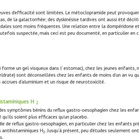
reuves d’efficacité sont limitées. Le métoclopramide peut provoquer
as, de la galactorrhée; des dyskinésise tardives ont aussi été décrit
idales sont moins fréquentes. Une relation entre la dompéridone e
utefois suspectée, mais ceci est peu documenté, en particulier en 
ui forme un gel visqueux dans l' estomac), chez les jeunes enfants, n
geldrate) sont déconseillées chez les enfants de moins d’un an vu q
accrues d’aluminium et un risque de neurotoxicité.
ihistaminiques H
2
 des symptômes bénins du reflux gastro-oesophagien chez les enfa
 qu’ils soient plus efficaces qu’un placebo.
e de reflux gastro-oesophagien, en particulier chez les enfants p
s antihistaminiques H
. Jusqu’à présent, peu d’études seulement ont
2
s.