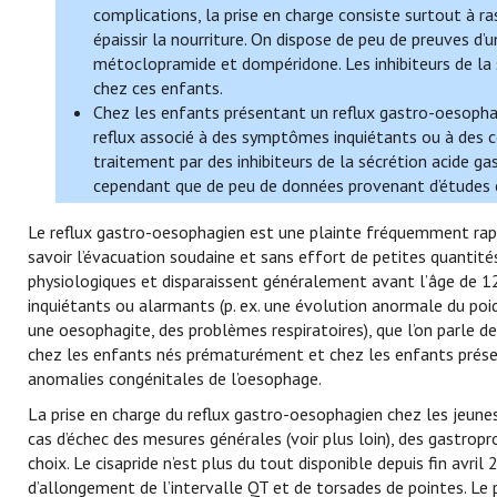
complications, la prise en charge consiste surtout à r
épaissir la nourriture. On dispose de peu de preuves d
métoclopramide et dompéridone. Les inhibiteurs de la 
chez ces enfants.
Chez les enfants présentant un reflux gastro-oesophag
reflux associé à des symptômes inquiétants ou à des 
traitement par des inhibiteurs de la sécrétion acide ga
cependant que de peu de données provenant d’études c
Le reflux gastro-oesophagien est une plainte fréquemment rappo
savoir l’évacuation soudaine et sans effort de petites quantité
physiologiques et disparaissent généralement avant l’âge de 12
inquiétants ou alarmants (p. ex. une évolution anormale du poids
une oesophagite, des problèmes respiratoires), que l’on parle d
chez les enfants nés prématurément et chez les enfants présen
anomalies congénitales de l’oesophage.
La prise en charge du reflux gastro-oesophagien chez les jeunes
cas d’échec des mesures générales (voir plus loin), des gastropr
choix. Le cisapride n’est plus du tout disponible depuis fin avril
d’allongement de l’intervalle QT et de torsades de pointes. Le p