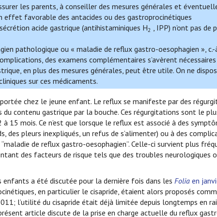
assurer les parents, à conseiller des mesures générales et éventuel
’un effet favorable des antacides ou des gastroprocinétiques
sécrétion acide gastrique (antihistaminiques H
, IPP) n’ont pas de 
2
ien pathologique ou « maladie de reflux gastro-oesophagien », c.-à
complications, des examens complémentaires s’avèrent nécessaires
strique, en plus des mesures générales, peut être utile. On ne dispo
liniques sur ces médicaments.
rtée chez le jeune enfant. Le reflux se manifeste par des régurgit
s du contenu gastrique par la bouche. Ces régurgitations sont le pl
 à 15 mois. Ce n’est que lorsque le reflux est associé à des sympt
, des pleurs inexpliqués, un refus de s’alimenter) ou à des complica
e “maladie de reflux gastro-oesophagien”. Celle-ci survient plus fr
tant des facteurs de risque tels que des troubles neurologiques 
 enfants a été discutée pour la dernière fois dans les
Folia
en janv
ocinétiques, en particulier le cisapride, étaient alors proposés com
 2011; l’utilité du cisapride était déjà limitée depuis longtemps en ra
résent article discute de la prise en charge actuelle du reflux gast