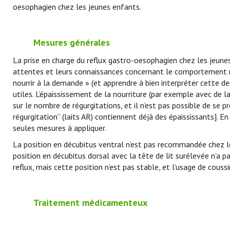
oesophagien chez les jeunes enfants.
Mesures générales
La prise en charge du reflux gastro-oesophagien chez les jeunes 
attentes et leurs connaissances concernant le comportement nor
nourrir à la demande » (et apprendre à bien interpréter cette d
utiles. L’épaississement de la nourriture (par exemple avec de la
sur le nombre de régurgitations, et il n’est pas possible de se pron
régurgitation” (laits AR) contiennent déjà des épaississants]. 
seules mesures à appliquer.
La position en décubitus ventral n’est pas recommandée chez les
position en décubitus dorsal avec la tête de lit surélevée n’a p
reflux, mais cette position n’est pas stable, et l’usage de cous
Traitement médicamenteux