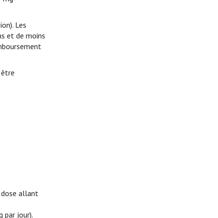
on). Les
ns et de moins
remboursement
 être
e dose allant
 par jour).