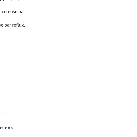
ulcéreuse par
e par reflux,
as nos