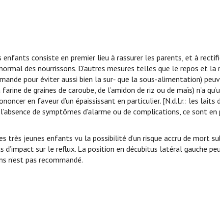
enfants consiste en premier lieu à rassurer les parents, et à rectifi
mal des nourrissons. D’autres mesures telles que le repos et la r
emande pour éviter aussi bien la sur- que la sous-alimentation) peuv
 farine de graines de caroube, de l’amidon de riz ou de maïs) n’a qu’
oncer en faveur d’un épaississant en particulier. [N.d.l.r.: les laits d
En l’absence de symptômes d’alarme ou de complications, ce sont en p
 très jeunes enfants vu la possibilité d’un risque accru de mort su
as d’impact sur le reflux. La position en décubitus latéral gauche pe
sins n’est pas recommandé.