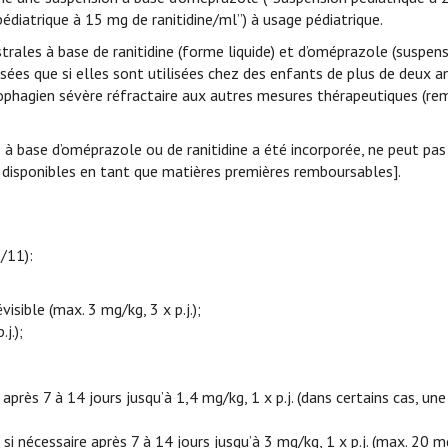
édiatrique à 15 mg de ranitidine/ml”) à usage pédiatrique.
ales à base de ranitidine (forme liquide) et d’oméprazole (suspensi
ées que si elles sont utilisées chez des enfants de plus de deux a
esophagien sévère réfractaire aux autres mesures thérapeutiques (
té à base d’oméprazole ou de ranitidine a été incorporée, ne peut pas
 disponibles en tant que matières premières remboursables].
/11):
isible (max. 3 mg/kg, 3 x p.j.);
j.);
après 7 à 14 jours jusqu’à 1,4 mg/kg, 1 x p.j. (dans certains cas, un
si nécessaire après 7 à 14 jours jusqu’à 3 mg/kg, 1 x p.j. (max. 20 mg