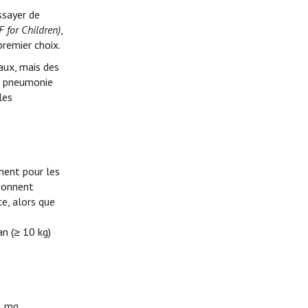
ssayer de
F for Children)
,
premier choix.
aux, mais des
de pneumonie
les
nnent pour les
tionnent
e, alors que
an (≥ 10 kg)
2 mg