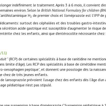
olonger indéfiniment le traitement. Après 3 à 6 mois, il convient d’e
semaines environ. Selon le
British National Formulary for children (BN
l’antihistaminique H
de premier choix et l’oméprazole est l’IPP de 
2
médicaments: surtout des céphalées et des troubles gastro-intestin
a sécrétion acide gastrique est susceptible d’augmenter le risque 
ntérite chez les enfants, ainsi que d’entérocolite nécrosante chez 
7/11)
oduit
” (RCP) de certaines spécialités à base de ranitidine ne mentio
ns limite d’âge). Les RCP des spécialités à base de cimétidine men
tro-oesophagien peptique”, et donnent une posologie dès la naissanc
e chez de très jeunes enfants.
 de lansoprazole prévoient l’usage chez des enfants dès l’âge d’un 
age pédiatrique n’est pas stipulé.
ne une suspension à base d’oméprazole (“Suspension pédiatrique à 