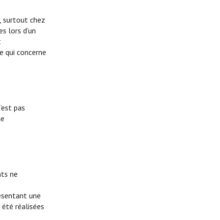
, surtout chez
es lors d’un
t
ce qui concerne
’est pas
ue
nts ne
résentant une
 été réalisées