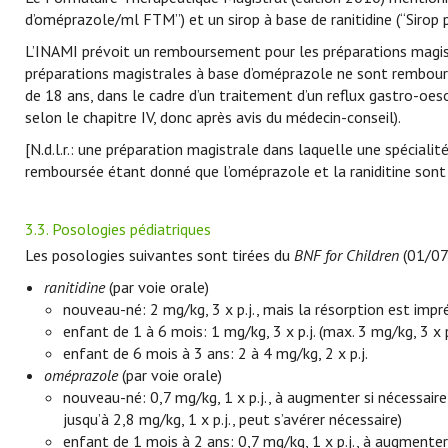
d’oméprazole/ml FTM”) et un sirop à base de ranitidine (“Sirop p
L’INAMI prévoit un remboursement pour les préparations magistr
préparations magistrales à base d’oméprazole ne sont rembours
de 18 ans, dans le cadre d’un traitement d’un reflux gastro-o
selon le chapitre IV, donc après avis du médecin-conseil).
[N.d.l.r.: une préparation magistrale dans laquelle une spéciali
remboursée étant donné que l’oméprazole et la raniditine sont
3.3. Posologies pédiatriques
Les posologies suivantes sont tirées du
BNF for Children
(01/07
ranitidine
(par voie orale)
nouveau-né: 2 mg/kg, 3 x p.j., mais la résorption est imprév
enfant de 1 à 6 mois: 1 mg/kg, 3 x p.j. (max. 3 mg/kg, 3 x p.
enfant de 6 mois à 3 ans: 2 à 4 mg/kg, 2 x p.j.
oméprazole
(par voie orale)
nouveau-né: 0,7 mg/kg, 1 x p.j., à augmenter si nécessaire 
jusqu’à 2,8 mg/kg, 1 x p.j., peut s’avérer nécessaire)
enfant de 1 mois à 2 ans: 0,7 mg/kg, 1 x p.j., à augmenter 