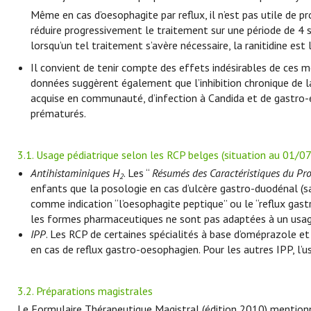
Même en cas d’oesophagite par reflux, il n’est pas utile de pr
réduire progressivement le traitement sur une période de 4 
lorsqu’un tel traitement s’avère nécessaire, la ranitidine est 
Il convient de tenir compte des effets indésirables de ces 
données suggèrent également que l’inhibition chronique de l
acquise en communauté, d’infection à Candida et de gastro-e
prématurés.
3.1. Usage pédiatrique selon les RCP belges (situation au 01/0
Antihistaminiques H
. Les “
Résumés des Caractéristiques du Pr
2
enfants que la posologie en cas d’ulcère gastro-duodénal (sa
comme indication “l’oesophagite peptique” ou le “reflux gas
les formes pharmaceutiques ne sont pas adaptées à un usag
IPP
. Les RCP de certaines spécialités à base d’oméprazole et
en cas de reflux gastro-oesophagien. Pour les autres IPP, l’us
3.2. Préparations magistrales
Le Formulaire Thérapeutique Magistral (édition 2010) mention