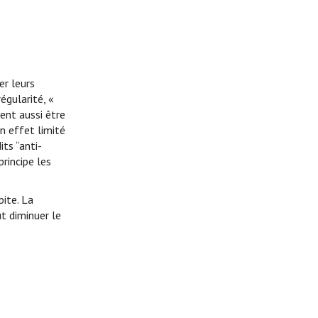
er leurs
égularité, «
ent aussi être
un effet limité
its “anti-
rincipe les
bite. La
ut diminuer le