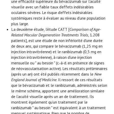
une efficacité supérieure du bévacizumab sur l’acuité
visuelle avec un faible taux d’effets indésirables
oculaires sévères. Le risque d’effets indésirables
systémiques reste à évaluer au niveau d’une population
plus large.
La deuxième étude, l’étude CATT [
Comparison of Age-
Related Macular Degeneration Treatments Trials
, 1.208
patients], est une étude de non infériorité d'une durée
de deux ans, qui compare le bévacizumab (1,25 mg en
injection intravitréenne) et le ranibizumab (0,5 mg en
injection intravitréenne), à raison d'une injection
mensuelle ou " au besoin " (c.-à-d. en présence de signes
de néovascularisation active). Les résultats préliminaires
(après un an) ont été publiés récemment dans le
New
England Journal of Medicine
. Il ressort de ces résultats
que le bévacizumab et le ranibizumab, administrés selon
le même schéma, apportent une amélioration similaire
de l’acuité visuelle après un an de traitement. Ils
montrent également qu’un traitement par le
ranibizumab " au besoin " est équivalent à un traitement
mensuel systématique. Bien que le nombre de