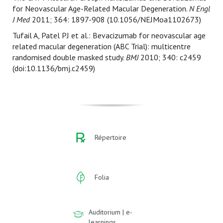
for Neovascular Age-Related Macular Degeneration.
N Engl
J Med
2011; 364: 1897-908 (10.1056/NEJMoa1102673)
Tufail A, Patel PJ et al.: Bevacizumab for neovascular age
related macular degeneration (ABC Trial): multicentre
randomised double masked study.
BMJ
2010; 340: c2459
(doi:10.1136/bmj.c2459)
Répertoire
Folia
Auditorium | e-
learnings