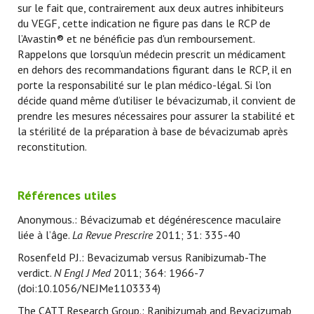
sur le fait que, contrairement aux deux autres inhibiteurs
du VEGF, cette indication ne figure pas dans le RCP de
l’Avastin® et ne bénéficie pas d'un remboursement.
Rappelons que lorsqu’un médecin prescrit un médicament
en dehors des recommandations figurant dans le RCP, il en
porte la responsabilité sur le plan médico-légal. Si l’on
décide quand même d’utiliser le bévacizumab, il convient de
prendre les mesures nécessaires pour assurer la stabilité et
la stérilité de la préparation à base de bévacizumab après
reconstitution.
Références utiles
Anonymous.: Bévacizumab et dégénérescence maculaire
liée à l’âge.
La Revue Prescrire
2011; 31: 335-40
Rosenfeld PJ.: Bevacizumab versus Ranibizumab-The
verdict.
N Engl J Med
2011; 364: 1966-7
(doi:10.1056/NEJMe1103334)
The CATT Research Group.: Ranibizumab and Bevacizumab