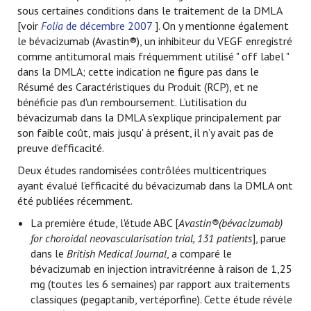
sous certaines conditions dans le traitement de la DMLA
[voir
Folia
de décembre 2007
]. On y mentionne également
le bévacizumab (Avastin®), un inhibiteur du VEGF enregistré
comme antitumoral mais fréquemment utilisé " off label "
dans la DMLA; cette indication ne figure pas dans le
Résumé des Caractéristiques du Produit (RCP), et ne
bénéficie pas d'un remboursement. L’utilisation du
bévacizumab dans la DMLA s'explique principalement par
son faible coût, mais jusqu' à présent, il n’y avait pas de
preuve d’efficacité.
Deux études randomisées contrôlées multicentriques
ayant évalué l’efficacité du bévacizumab dans la DMLA ont
été publiées récemment.
La première étude, l'étude ABC [
Avastin®(bévacizumab)
for choroidal neovascularisation trial, 131 patients
], parue
dans le
British Medical Journal
, a comparé le
bévacizumab en injection intravitréenne à raison de 1,25
mg (toutes les 6 semaines) par rapport aux traitements
classiques (pegaptanib, vertéporfine). Cette étude révèle