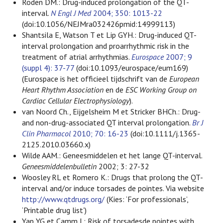
Roden DM.: Drug-induced prolongation of the QT-
interval.
N Engl J Med
2004; 350: 1013-22
(doi:10.1056/NEJMra032426pmid:14999113)
Shantsila E, Watson T et Lip GYH.: Drug-induced QT-
interval prolongation and proarrhythmic risk in the
treatment of atrial arrhythmias.
Eurospace
2007; 9
(suppl 4): 37-77
(doi:10.1093/eurospace/eum169)
(Eurospace is het officieel tijdschrift van de
European
Heart Rhythm Association
en de
ESC Working Group on
Cardiac Cellular Electrophysiology
).
van Noord Ch., Eijgelsheim M et Stricker BHCh.: Drug-
and non-drug-associated QT interval prolongation.
Br J
Clin Pharmacol
2010; 70: 16-23
(doi:10.1111/j.1365-
2125.2010.03660.x)
Wilde AAM.: Geneesmiddelen et het lange QT-interval.
Geneesmiddelenbulletin
2002; 3: 27-32
Woosley RL et Romero K.: Drugs that prolong the QT-
interval and/or induce torsades de pointes. Via website
http://www.qtdrugs.org/
(Kies: ‘For professionals’,
‘Printable drug list’)
Yap YG et Camm J.: Risk of torsadesde pointes with