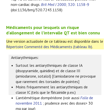
non-cardiac drugs.
Brit Med J
2000; 320: 1158-9
(doi:1136/bmj/320.7243.1158)
Médicaments pour lesquels un risque
d’allongement de l’intervalle QT est bien connu
Une version actualisée de ce tableau est disponible dans le
Répertoire Commenté des Médicaments (tableau Ib)
.
Antiarythmiques:
Surtout les antiarythmiques de classe IA
(disopyramide, quinidine) et de classe III
(amiodarone, sotalol) [l’amiodarone ne provoque
que rarement des torsades de pointes]
Moins fréquemment les antiarythmiques de
classe IC (tels que le flécaïnide p.ex.)
L’antiémétique dompéridone (voir aussi
Folia
de
novembre 2011
; prudence avec des doses> 30
mg par jour)