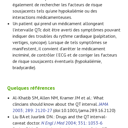
également de rechercher les facteurs de risque
sousjacents tels qu’une hypokaliémie ou des
interactions médicamenteuses.
Un patient qui prend un médicament allongeant
l’intervalle QTc doit être averti des symptômes pouvant
indiquer des troubles du rythme cardiaque (palpitation,
vertiges, syncope). Lorsque de tels symptômes se
manifestent, il convient d’arrêter le médicament
incriminé, de contrôler l’ECG et de corriger les facteurs
de risque sousjacents éventuels (hypokaliémie,
bradycardie).
Quelques références
Al-Khatib SM, Allen NM, Kramer JM et al.: What
clincians should know about the QT interval.
JAMA
2003; 289: 2120-27
(doi:10.1001/jama.289.16.2120)
Liu BA et Juurlink DN.: Drugs and the QT interval-
caveat doctor.
N Engl J Med
2004; 351: 1053-6