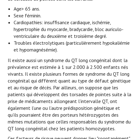
Age> 65 ans.
Sexe féminin.
Cardiopathies: insuffisance cardiaque, ischémie,
hypertrophie du myocarde, bradycardie, bloc auriculo-
ventriculaire du deuxième et troisième degré.
Troubles électrolytiques (particulièrement hypokaliémie
et hypomagnésémie).
Il existe aussi un syndrome du QT long congénital dont la
prévalence est estimée à 1 sur 2.000 à 2.500 enfants nés
vivants. Il existe plusieurs formes de syndrome du QT long
congénital qui diffèrent quant au type de défaut génétique
et au risque de décès. Par ailleurs, on suppose que les
patients qui développent des torsades de pointes suite à la
prise de médicaments allongeant l’intervalle QT, ont
également l’une ou l’autre prédisposition génétique et
qu’ils pourraient être des porteurs hétérozygotes des
mêmes mutations que celles responsables du syndrome du
QT long congénital chez les patients homozygotes.
Ces facteurs de risque peuvent donner lieu "spontanément"