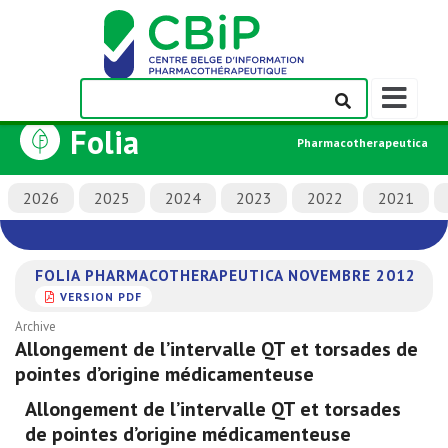
Afficher/m
la
Folia
barre
Pharmacotherapeutica
de
navigation
2026
2025
2024
2023
2022
2021
FOLIA PHARMACOTHERAPEUTICA NOVEMBRE 2012
VERSION PDF
Archive
Allongement de l’intervalle QT et torsades de
pointes d’origine médicamenteuse
Allongement de l’intervalle QT et torsades
de pointes d’origine médicamenteuse