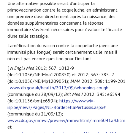
Une alternative possible serait d’anticiper la
primovaccination contre la coqueluche, en administrant
une première dose directement après la naissance; des
données supplémentaires concernant la réponse
immunitaire s’avèrent nécessaires pour évaluer l’efficacité
d’une telle stratégie.
L’amélioration du vaccin contre la coqueluche (avec une
immunité plus longue) serait certainement utile, mais il
n’en est pas encore question pour l’instant.
[
N Engl J Med
2012; 367: 1012-9
(doi:10.1056/NEJMoa1200850) et
2012; 367: 785- 7
(doi:10.1056/NEJMp1209051);
JAMA
2012; 308: 1199-201
;
www.dh.gov.uk/health/2012/09/whooping-cough
(communiqué du 28/09/12);
Brit Med J
2012; 345: e6594
(doi:10.1136/bmj.e6594);
https://www.wiv-
isp.be/news/Pages/NL-BordetellaPertussis.aspx#
(communiqué du 21/09/12);
www.cdc.gov/mmwr/preview/mmwrhtml/ mm6041a4.htm
et