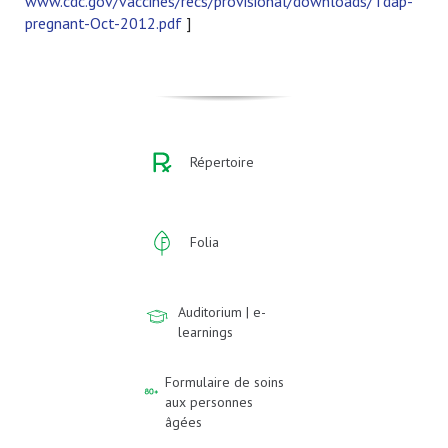
www.cdc.gov/vaccines/recs/provisional/downloads/Tdap-
pregnant-Oct-2012.pdf
]
Répertoire
Folia
Auditorium | e-
learnings
Formulaire de soins
aux personnes
âgées