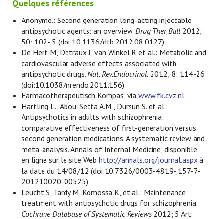
Quelques références
Anonyme.: Second generation long-acting injectable
antipsychotic agents: an overview.
Drug Ther Bull
2012;
50: 102- 5 (doi:10.1136/dtb.2012.08.0127)
De Hert M, Detraux J, van Winkel R et al.: Metabolic and
cardiovascular adverse effects associated with
antipsychotic drugs.
Nat. Rev.Endocrinol.
2012; 8: 114-26
(doi:10.1038/nrendo.2011.156)
Farmacotherapeutisch Kompas, via
www.fk.cvz.nl
Hartling L., Abou-Setta A.M., Dursun S. et al.:
Antipsychotics in adults with schizophrenia:
comparative effectiveness of first-generation versus
second generation medications. A systematic review and
meta-analysis. Annals of Internal Medicine, disponible
en ligne sur le site Web
http://annals.org/journal.aspx
à
la date du 14/08/12 (doi:10.7326/0003-4819- 157-7-
201210020-00525)
Leucht S, Tardy M, Komossa K, et al.: Maintenance
treatment with antipsychotic drugs for schizophrenia.
Cochrane Database of Systematic Reviews
2012; 5 Art.