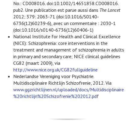
No.: CD008016. doi:10.1002/14651858.CD008016.
pub2. Une publication est parue aussi dans
The Lancet
2012; 379: 2063-71 (doi:10.1016/S0140-
6736(12)60239-6), avec un commentaire
: 2030-1
(doi:10.1016/s0140-6736(12)60406-1)
National Institute for Health and Clinical Excellence
(NICE): Schizophrenia: core interventions in the
treatment and management of schizophrenia in adults
in primary and secondary care; NICE clinical guidelines
CG82 (maart 2009), via
http://www.nice.org.uk/CG82fullguideline
Nederlandse Vereniging voor Psychiatrie.
Multidisciplinaire Richtlijn Schizofrenie, 2012. Via
www.ggzrichtlijnen.nl/uploaded/docs/Multidisciplinaire
%20richtlijn%20Schizofrenie%202012.pdf