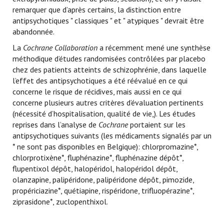
remarquer que d’après certains, la distinction entre
antipsychotiques " classiques " et " atypiques " devrait être
abandonnée.
La
Cochrane Collaboration
a récemment mené une synthèse
méthodique d’études randomisées contrôlées par placebo
chez des patients atteints de schizophrénie, dans laquelle
l’effet des antipsychotiques a été réévalué en ce qui
concerne le risque de récidives, mais aussi en ce qui
concerne plusieurs autres critères d’évaluation pertinents
(nécessité d’hospitalisation, qualité de vie,). Les études
reprises dans l’analyse de
Cochrane
portaient sur les
antipsychotiques suivants (les médicaments signalés par un
* ne sont pas disponibles en Belgique): chlorpromazine*,
chlorprotixène*, fluphénazine*, fluphénazine dépôt*,
flupentixol dépôt, halopéridol, halopéridol dépôt,
olanzapine, palipéridone, palipéridone dépôt, pimozide,
propériciazine*, quétiapine, rispéridone, trifluopérazine*,
ziprasidone*, zuclopenthixol.