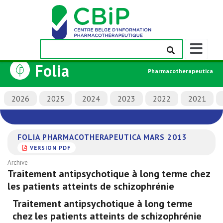
Afficher/m
la
Folia
barre
Pharmacotherapeutica
de
navigation
2026
2025
2024
2023
2022
2021
FOLIA PHARMACOTHERAPEUTICA MARS 2013
VERSION PDF
Archive
Traitement antipsychotique à long terme chez
les patients atteints de schizophrénie
Traitement antipsychotique à long terme
chez les patients atteints de schizophrénie