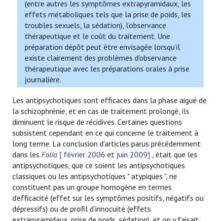
(entre autres les symptômes extrapyramidaux, les
effets métaboliques tels que la prise de poids, les
troubles sexuels, la sédation), l’observance
thérapeutique et le coût du traitement. Une
préparation dépôt peut être envisagée lorsqu‘il
existe clairement des problèmes d’observance
thérapeutique avec les préparations orales à prise
journalière.
Les antipsychotiques sont efficaces dans la phase aiguë de
la schizophrénie, et en cas de traitement prolongé, ils
diminuent le risque de récidives. Certaines questions
subsistent cependant en ce qui concerne le traitement à
long terme. La conclusion d’articles parus précédemment
dans les
Folia
[ février 2006
et
juin 2009]
, était que les
antipsychotiques, que ce soient les antipsychotiques
classiques ou les antipsychotiques " atypiques ", ne
constituent pas un groupe homogène en termes
d’efficacité (effet sur les symptômes positifs, négatifs ou
dépressifs) ou de profil d’innocuité (effets
extrapyramidaux, prise de poids, sédation), et on y faisait