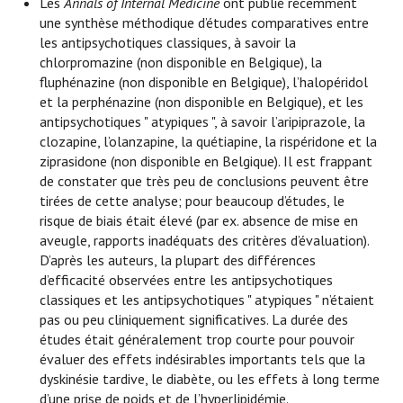
Les
Annals of Internal Medicine
ont publié récemment
une synthèse méthodique d’études comparatives entre
les antipsychotiques classiques, à savoir la
chlorpromazine (non disponible en Belgique), la
fluphénazine (non disponible en Belgique), l’halopéridol
et la perphénazine (non disponible en Belgique), et les
antipsychotiques " atypiques ", à savoir l’aripiprazole, la
clozapine, l’olanzapine, la quétiapine, la rispéridone et la
ziprasidone (non disponible en Belgique). Il est frappant
de constater que très peu de conclusions peuvent être
tirées de cette analyse; pour beaucoup d’études, le
risque de biais était élevé (par ex. absence de mise en
aveugle, rapports inadéquats des critères d’évaluation).
D’après les auteurs, la plupart des différences
d’efficacité observées entre les antipsychotiques
classiques et les antipsychotiques " atypiques " n’étaient
pas ou peu cliniquement significatives. La durée des
études était généralement trop courte pour pouvoir
évaluer des effets indésirables importants tels que la
dyskinésie tardive, le diabète, ou les effets à long terme
d’une prise de poids et de l’hyperlipidémie.