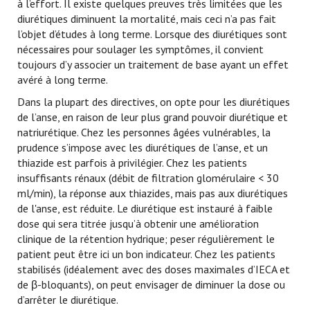
à l’effort. Il existe quelques preuves très limitées que les
diurétiques diminuent la mortalité, mais ceci n’a pas fait
l’objet d’études à long terme. Lorsque des diurétiques sont
nécessaires pour soulager les symptômes, il convient
toujours d’y associer un traitement de base ayant un effet
avéré à long terme.
Dans la plupart des directives, on opte pour les diurétiques
de l’anse, en raison de leur plus grand pouvoir diurétique et
natriurétique. Chez les personnes âgées vulnérables, la
prudence s’impose avec les diurétiques de l’anse, et un
thiazide est parfois à privilégier. Chez les patients
insuffisants rénaux (débit de filtration glomérulaire < 30
ml/min), la réponse aux thiazides, mais pas aux diurétiques
de l'anse, est réduite. Le diurétique est instauré à faible
dose qui sera titrée jusqu’à obtenir une amélioration
clinique de la rétention hydrique; peser régulièrement le
patient peut être ici un bon indicateur. Chez les patients
stabilisés (idéalement avec des doses maximales d’IECA et
de β-bloquants), on peut envisager de diminuer la dose ou
d’arrêter le diurétique.