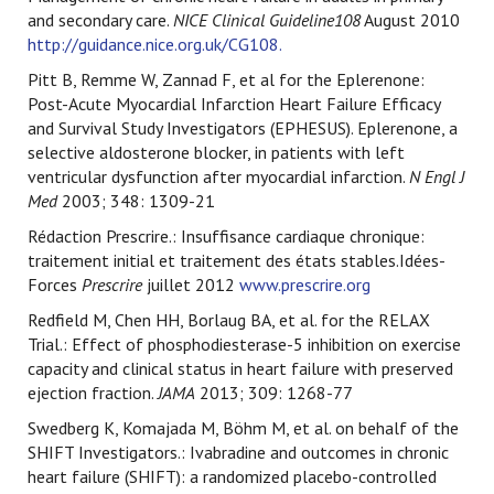
and secondary care.
NICE Clinical Guideline108
August 2010
http://guidance.nice.org.uk/CG108.
Pitt B, Remme W, Zannad F, et al for the Eplerenone:
Post-Acute Myocardial Infarction Heart Failure Efficacy
and Survival Study Investigators (EPHESUS). Eplerenone, a
selective aldosterone blocker, in patients with left
ventricular dysfunction after myocardial infarction.
N Engl J
Med
2003; 348: 1309-21
Rédaction Prescrire.: Insuffisance cardiaque chronique:
traitement initial et traitement des états stables.Idées-
Forces
Prescrire
juillet 2012
www.prescrire.org
Redfield M, Chen HH, Borlaug BA, et al. for the RELAX
Trial.: Effect of phosphodiesterase-5 inhibition on exercise
capacity and clinical status in heart failure with preserved
ejection fraction.
JAMA
2013; 309: 1268-77
Swedberg K, Komajada M, Böhm M, et al. on behalf of the
SHIFT Investigators.: Ivabradine and outcomes in chronic
heart failure (SHIFT): a randomized placebo-controlled