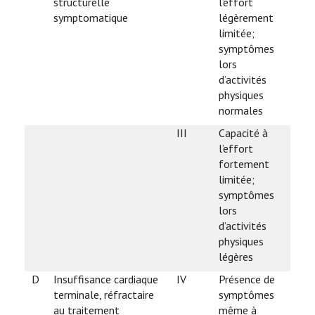
structurelle
l’effort
symptomatique
légèrement
limitée;
symptômes
lors
d’activités
physiques
normales
III
Capacité à
l’effort
fortement
limitée;
symptômes
lors
d’activités
physiques
légères
D
Insuffisance cardiaque
IV
Présence de
terminale, réfractaire
symptômes
au traitement
même à