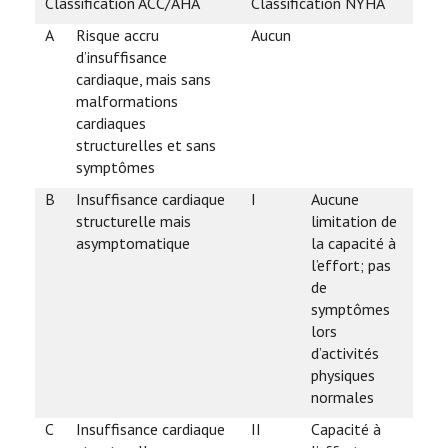
Classification ACC/AHA
Classification NYHA
A
Risque accru
Aucun
d’insuffisance
cardiaque, mais sans
malformations
cardiaques
structurelles et sans
symptômes
B
Insuffisance cardiaque
I
Aucune
structurelle mais
limitation de
asymptomatique
la capacité à
l’effort; pas
de
symptômes
lors
d’activités
physiques
normales
C
Insuffisance cardiaque
II
Capacité à