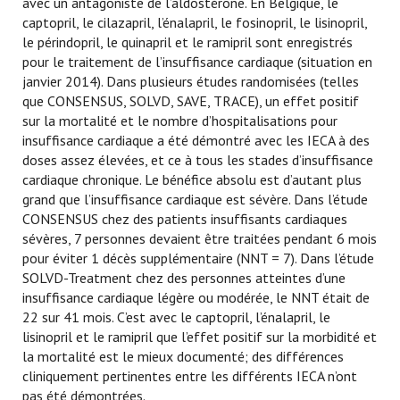
avec un antagoniste de l’aldostérone. En Belgique, le
captopril, le cilazapril, l’énalapril, le fosinopril, le lisinopril,
le périndopril, le quinapril et le ramipril sont enregistrés
pour le traitement de l’insuffisance cardiaque (situation en
janvier 2014). Dans plusieurs études randomisées (telles
que CONSENSUS, SOLVD, SAVE, TRACE), un effet positif
sur la mortalité et le nombre d’hospitalisations pour
insuffisance cardiaque a été démontré avec les IECA à des
doses assez élevées, et ce à tous les stades d’insuffisance
cardiaque chronique. Le bénéfice absolu est d’autant plus
grand que l’insuffisance cardiaque est sévère. Dans l’étude
CONSENSUS chez des patients insuffisants cardiaques
sévères, 7 personnes devaient être traitées pendant 6 mois
pour éviter 1 décès supplémentaire (NNT = 7). Dans l’étude
SOLVD-Treatment chez des personnes atteintes d’une
insuffisance cardiaque légère ou modérée, le NNT était de
22 sur 41 mois. C’est avec le captopril, l’énalapril, le
lisinopril et le ramipril que l’effet positif sur la morbidité et
la mortalité est le mieux documenté; des différences
cliniquement pertinentes entre les différents IECA n’ont
pas été démontrées.