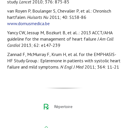
study.
Lancet
2010; 376: 875-85
van Royen P, Boulanger S, Chevalier P, et al.: Chronisch
hartfalen.
Huisarts Nu
2011; 40: S158-86
www.domusmedica.be
Yancy CW, Jessup M, Bozkurt B, et al..: 2013 ACCT/AHA
guideline for the management of heart failure
J Am Coll
Cardiol
2013; 62: e147-239
Zannad F, McMurray F, Krum H, et al. for the EMPHASIS-
HF Study Group.: Eplerenone in patients with systolic heart
failure and mild symptoms.
N Engl J Med
2011; 364: 11-21
Répertoire