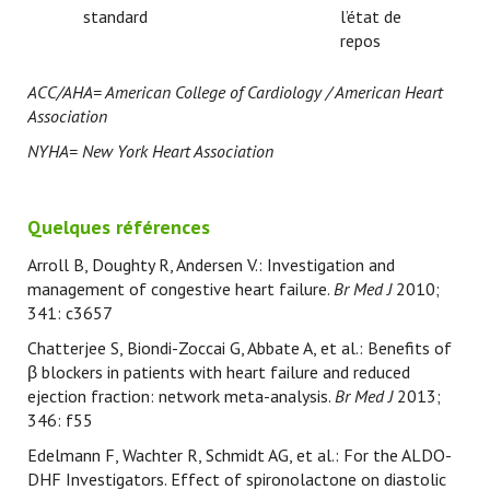
standard
l’état de
repos
ACC/AHA= American College of Cardiology / American Heart
Association
NYHA= New York Heart Association
Quelques références
Arroll B, Doughty R, Andersen V.: Investigation and
management of congestive heart failure.
Br Med J
2010;
341: c3657
Chatterjee S, Biondi-Zoccai G, Abbate A, et al.: Benefits of
β blockers in patients with heart failure and reduced
ejection fraction: network meta-analysis.
Br Med J
2013;
346: f55
Edelmann F, Wachter R, Schmidt AG, et al.: For the ALDO-
DHF Investigators. Effect of spironolactone on diastolic