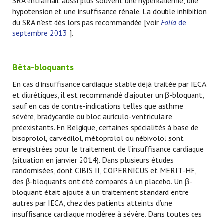
SRA entraînait aussi plus souvent une hyperkaliémie, une
hypotension et une insuffisance rénale. La double inhibition
du SRA n’est dès lors pas recommandée [voir
Folia
de
septembre 2013
].
Bêta-bloquants
En cas d’insuffisance cardiaque stable déjà traitée par IECA
et diurétiques, il est recommandé d’ajouter un β-bloquant,
sauf en cas de contre-indications telles que asthme
sévère, bradycardie ou bloc auriculo-ventriculaire
préexistants. En Belgique, certaines spécialités à base de
bisoprolol, carvédilol, métoprolol ou nébivolol sont
enregistrées pour le traitement de l’insuffisance cardiaque
(situation en janvier 2014). Dans plusieurs études
randomisées, dont CIBIS II, COPERNICUS et MERIT-HF,
des β-bloquants ont été comparés à un placebo. Un β-
bloquant était ajouté à un traitement standard entre
autres par IECA, chez des patients atteints d’une
insuffisance cardiaque modérée à sévère. Dans toutes ces