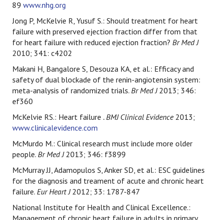
89
www.nhg.org
Jong P, McKelvie R, Yusuf S.: Should treatment for heart
failure with preserved ejection fraction differ from that
for heart failure with reduced ejection fraction?
Br Med J
2010; 341: c4202
Makani H, Bangalore S, Desouza KA, et al.: Efficacy and
safety of dual blockade of the renin-angiotensin system:
meta-analysis of randomized trials.
Br Med J
2013; 346:
ef360
McKelvie RS.: Heart failure
. BMJ Clinical Evidence
2013;
www.clinicalevidence.com
McMurdo M.: Clinical research must include more older
people.
Br Med J
2013; 346: f3899
McMurray JJ, Adamopulos S, Anker SD, et al.: ESC guidelines
for the diagnosis and treament of acute and chronic heart
failure.
Eur Heart J
2012; 33: 1787-847
National Institute for Health and Clinical Excellence.:
Management of chronic heart failure in adults in primary