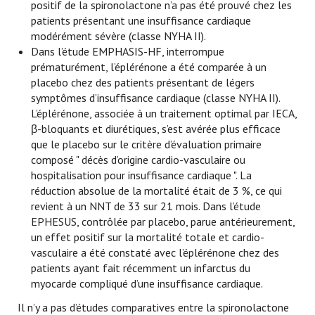
positif de la spironolactone n’a pas été prouvé chez les
patients présentant une insuffisance cardiaque
modérément sévère (classe NYHA II).
Dans l’étude EMPHASIS-HF, interrompue
prématurément, l’éplérénone a été comparée à un
placebo chez des patients présentant de légers
symptômes d’insuffisance cardiaque (classe NYHA II).
L’éplérénone, associée à un traitement optimal par IECA,
β-bloquants et diurétiques, s’est avérée plus efficace
que le placebo sur le critère d’évaluation primaire
composé " décès d’origine cardio-vasculaire ou
hospitalisation pour insuffisance cardiaque ". La
réduction absolue de la mortalité était de 3 %, ce qui
revient à un NNT de 33 sur 21 mois. Dans l’étude
EPHESUS, contrôlée par placebo, parue antérieurement,
un effet positif sur la mortalité totale et cardio-
vasculaire a été constaté avec l’éplérénone chez des
patients ayant fait récemment un infarctus du
myocarde compliqué d’une insuffisance cardiaque.
Il n’y a pas d’études comparatives entre la spironolactone