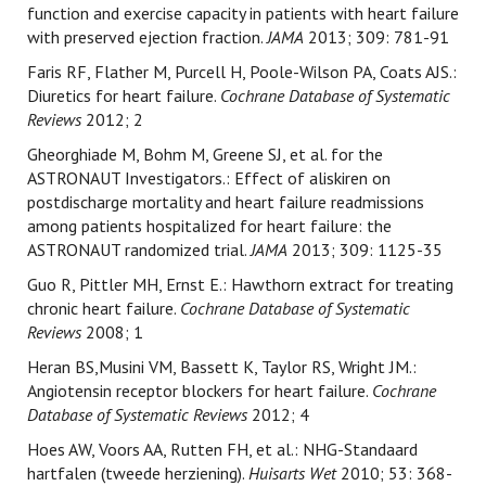
function and exercise capacity in patients with heart failure
with preserved ejection fraction.
JAMA
2013; 309: 781-91
Faris RF, Flather M, Purcell H, Poole-Wilson PA, Coats AJS.:
Diuretics for heart failure.
Cochrane Database of Systematic
Reviews
2012; 2
Gheorghiade M, Bohm M, Greene SJ, et al. for the
ASTRONAUT Investigators.: Effect of aliskiren on
postdischarge mortality and heart failure readmissions
among patients hospitalized for heart failure: the
ASTRONAUT randomized trial.
JAMA
2013; 309: 1125-35
Guo R, Pittler MH, Ernst E.: Hawthorn extract for treating
chronic heart failure.
Cochrane Database of Systematic
Reviews
2008; 1
Heran BS,Musini VM, Bassett K, Taylor RS, Wright JM.:
Angiotensin receptor blockers for heart failure.
Cochrane
Database of Systematic Reviews
2012; 4
Hoes AW, Voors AA, Rutten FH, et al.: NHG-Standaard
hartfalen (tweede herziening).
Huisarts Wet
2010; 53: 368-