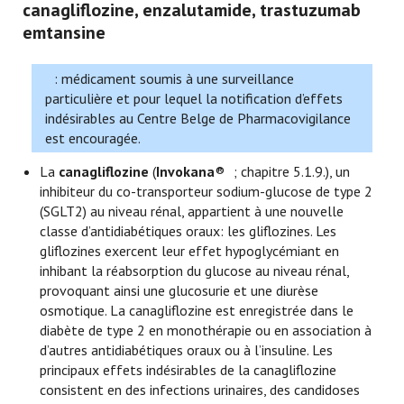
canagliflozine, enzalutamide, trastuzumab
emtansine
: médicament soumis à une surveillance
particulière et pour lequel la notification d’effets
indésirables au Centre Belge de Pharmacovigilance
est encouragée.
La
canagliflozine
(
Invokana
®
; chapitre 5.1.9.), un
inhibiteur du co-transporteur sodium-glucose de type 2
(SGLT2) au niveau rénal, appartient à une nouvelle
classe d’antidiabétiques oraux: les gliflozines. Les
gliflozines exercent leur effet hypoglycémiant en
inhibant la réabsorption du glucose au niveau rénal,
provoquant ainsi une glucosurie et une diurèse
osmotique. La canagliflozine est enregistrée dans le
diabète de type 2 en monothérapie ou en association à
d’autres antidiabétiques oraux ou à l’insuline. Les
principaux effets indésirables de la canagliflozine
consistent en des infections urinaires, des candidoses