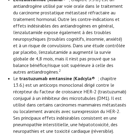
antiandrogène utilisé par voie orale dans le traitement
du carcinome prostatique métastasé réfractaire au
traitement hormonal. Outre les contre-indications et
effets indésirables des antiandrogènes en général,
l’enzalutamide expose également à des troubles
neuropsychiques (troubles cognitifs, insomnie, anxiété)
et à un risque de convulsions. Dans une étude contrôlée
par placebo, l’enzalutamide a augmenté la survie
globale de 4,8 mois, mais il n’est pas prouvé que sa
balance bénéfice/risque soit supérieure à celle des
2
autres antiandrogènes.
Le
trastuzumab emtansine
(
Kadcyla
®
; chapitre
13.6.) est un anticorps monoclonal dirigé contre le
récepteur du facteur de croissance HER-2 (trastuzumab)
conjugué à un inhibiteur des microtubules (DM1). Il est
utilisé dans certains carcinomes mammaires métastasés
ou localement avancés avec surexpression du HER-2.
Ses principaux effets indésirables consistent en une
pneumopathie interstitielle, une hépatotoxicité, des
neuropathies et une toxicité cardiaque (réversible).