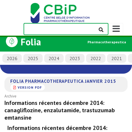
Afficher/m
la
Folia
barre
Pharmacotherapeutica
de
navigation
2026
2025
2024
2023
2022
2021
FOLIA PHARMACOTHERAPEUTICA JANVIER 2015
VERSION PDF
Archive
Informations récentes décembre 2014:
canagliflozine, enzalutamide, trastuzumab
emtansine
Informations récentes décembre 2014: