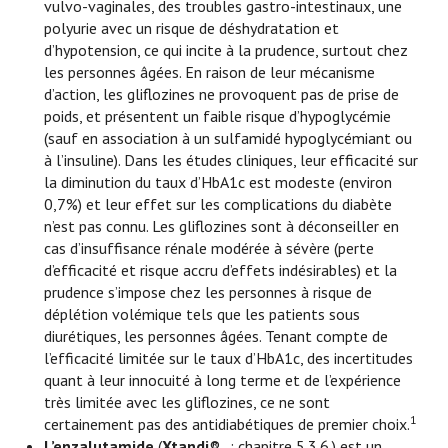
vulvo-vaginales, des troubles gastro-intestinaux, une
polyurie avec un risque de déshydratation et
d’hypotension, ce qui incite à la prudence, surtout chez
les personnes âgées. En raison de leur mécanisme
d’action, les gliflozines ne provoquent pas de prise de
poids, et présentent un faible risque d’hypoglycémie
(sauf en association à un sulfamidé hypoglycémiant ou
à l’insuline). Dans les études cliniques, leur efficacité sur
la diminution du taux d’HbA1c est modeste (environ
0,7%) et leur effet sur les complications du diabète
n’est pas connu. Les gliflozines sont à déconseiller en
cas d’insuffisance rénale modérée à sévère (perte
d’efficacité et risque accru d’effets indésirables) et la
prudence s’impose chez les personnes à risque de
déplétion volémique tels que les patients sous
diurétiques, les personnes âgées. Tenant compte de
l’efficacité limitée sur le taux d’HbA1c, des incertitudes
quant à leur innocuité à long terme et de l’expérience
très limitée avec les gliflozines, ce ne sont
1
certainement pas des antidiabétiques de premier choix.
L’enzalutamide
(
Xtandi
®
; chapitre 5.3.6.) est un