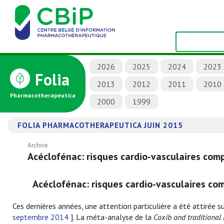
2026
2025
2024
2023
Folia
2013
2012
2011
2010
Pharmacotherapeutica
2000
1999
FOLIA PHARMACOTHERAPEUTICA JUIN 2015
Archive
Acéclofénac: risques cardio-vasculaires com
Acéclofénac: risques cardio-vasculaires co
Ces dernières années, une attention particulière a été attirée su
septembre 2014
]. La méta-analyse de la
Coxib and traditional 