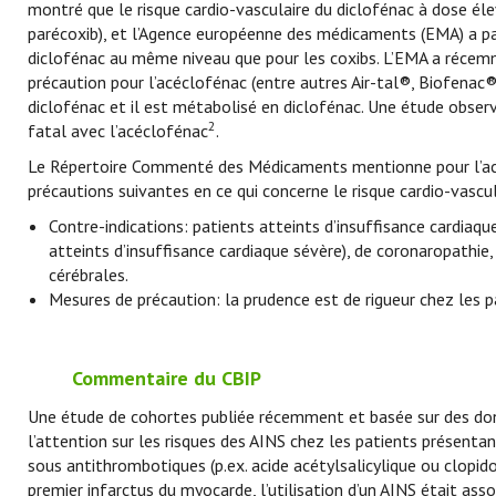
montré que le risque cardio-vasculaire du diclofénac à dose élev
parécoxib), et l’Agence européenne des médicaments (EMA) a pa
diclofénac au même niveau que pour les coxibs. L’EMA a récemm
précaution pour l’acéclofénac (entre autres Air-tal®, Biofenac
diclofénac et il est métabolisé en diclofénac. Une étude obser
2
fatal avec l’acéclofénac
.
Le Répertoire Commenté des Médicaments mentionne pour l’acécl
précautions suivantes en ce qui concerne le risque cardio-vascul
Contre-indications: patients atteints d’insuffisance cardiaq
atteints d’insuffisance cardiaque sévère), de coronaropathie
cérébrales.
Mesures de précaution: la prudence est de rigueur chez les p
Commentaire du CBIP
Une étude de cohortes publiée récemment et basée sur des donn
l’attention sur les risques des AINS chez les patients présentan
sous antithrombotiques (p.ex. acide acétylsalicylique ou clopid
premier infarctus du myocarde, l’utilisation d’un AINS était as