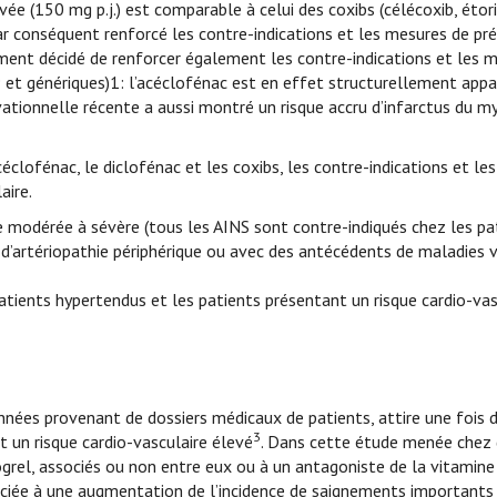
ée (150 mg p.j.) est comparable à celui des coxibs (célécoxib, étori
r conséquent renforcé les contre-indications et les mesures de pr
ent décidé de renforcer également les contre-indications et les 
® et génériques)1: l’acéclofénac est en effet structurellement app
vationnelle récente a aussi montré un risque accru d’infarctus du 
ofénac, le diclofénac et les coxibs, les contre-indications et le
aire.
ue modérée à sévère (tous les AINS sont contre-indiqués chez les pa
, d’artériopathie périphérique ou avec des antécédents de maladies 
atients hypertendus et les patients présentant un risque cardio-vas
ées provenant de dossiers médicaux de patients, attire une fois d
3
t un risque cardio-vasculaire élevé
. Dans cette étude menée chez 
ogrel, associés ou non entre eux ou à un antagoniste de la vitamine
sociée à une augmentation de l’incidence de saignements importants