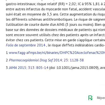
gastro-intestinaux; risque relatif (RR) = 2,02; IC à 95% 1,81 à
entre autres infarctus du myocarde non fatal, accident vasculai
suivi était en moyenne de 3,5 ans. Cette augmentation du risque
les différents schémas antithrombotiques. Le risque de saigne
l'utilisation de courte durée d’un AINS (3 jours ou moins). Bien
base sur des données de dossiers médicaux de patients qui n’on
sont encore souvent utilisés chez des patients après un infarct
éviter chez ces patients. Cette mise en garde s’applique certa
Folia
de septembre 2014
, le risque d’effets indésirables cardi
1
www.fagg-afmps.be/nl/binaries/DHPC%20Aceclofenac%2
2
Pharmacoepidemiol Drug Saf
2014; 23: 1128-38
3
JAMA
2015; 313: 805-14
(doi :10.1001/jama.2015.0809), ave
Réper