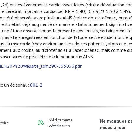
 2,26) et des évènements cardio-vasculaires (critère d’évaluation co
re cérébral, mortalité cardiaque; RR = 1,40; IC à 95% 1,30 à 1,49).
 a été observée avec plusieurs AINS (célécoxib, diclofénac, ibupro
ments était déjà augmenté de manière statistiquement significative
 qu’une étude observationnelle présente des limites, certainement lo
t pas été enregistrées en fonction de l’étude, cette étude montre 
us du myocarde (chez environ un tiers de ces patients), alors que l
inement aux coxibs, au diclofénac et à l’acéclofénac, mais comme di
o-vasculaires ne peut être exclu pour aucun AINS.
0NL%20-%20Website_tcm290-255036.pdf
c un éditorial
: 801-2
Médicaments
Ne manquez p
toire
vétérinaires
mises à jour