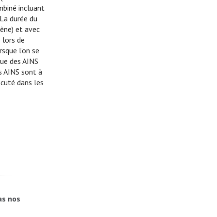
mbiné incluant
 La durée du
fène) et avec
 lors de
rsque l’on se
que des AINS
es AINS sont à
scuté dans les
as nos