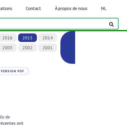
ations
Contact
À propos de nous
NL
2016
2015
2014
2003
2002
2001
VERSION PDF
lia
de
récentes ont