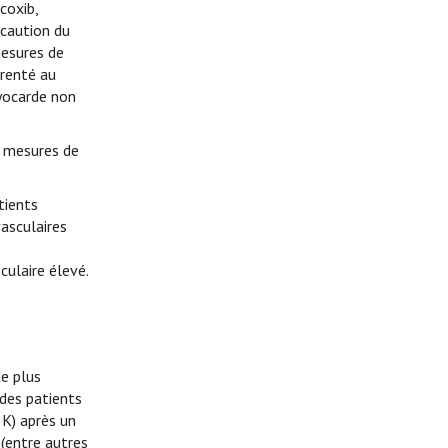
coxib,
écaution du
mesures de
arenté au
myocarde non
s mesures de
tients
vasculaires
culaire élevé.
e plus
des patients
 K) après un
 (entre autres