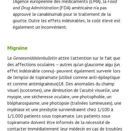
l’Agence européenne des médicaments (EMA), la
Food
and Drug Administration
(FDA) américaine n’a pas
approuvé le canakinumab pour le traitement de la
goutte. Outre les effets indésirables, le coût élevé est
également un inconvénient.
Migraine
Le
Geneesmiddelenbulletin
attire l’attention sur le fait que
des affections oculaires – autres qu’un glaucome aigu (un
effet indésirable connu)- peuvent également survenir lors
de l’emploi de topiramate (utilisé comme anti-épileptique
et comme antimigraineux)18. Des anomalies du champ
visuel (scotomes), une diminution de l’acuité visuelle, une
myopie, une sécheresse oculaire, une photophobie, un
blépharospasme, une photopsie (traînées lumineuses), une
mydriase et une presbytie surviendraient chez 1/100 à
1/1.000 patients sous topiramate. Les patients sous
topiramate doivent être informés de la nécessité de
contacter immédiatement leur médecin en cas de troubles