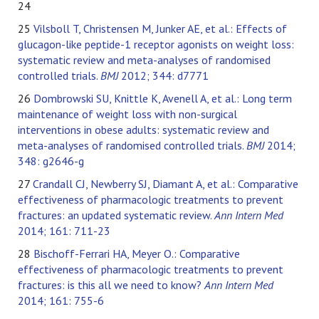
24
25
Vilsboll T, Christensen M, Junker AE, et al.: Effects of
glucagon-like peptide-1 receptor agonists on weight loss:
systematic review and meta-analyses of randomised
controlled trials.
BMJ
2012; 344: d7771
26
Dombrowski SU, Knittle K, Avenell A, et al.: Long term
maintenance of weight loss with non-surgical
interventions in obese adults: systematic review and
meta-analyses of randomised controlled trials.
BMJ
2014;
348: g2646-g
27
Crandall CJ, Newberry SJ, Diamant A, et al.: Comparative
effectiveness of pharmacologic treatments to prevent
fractures: an updated systematic review.
Ann Intern Med
2014; 161: 711-23
28
Bischoff-Ferrari HA, Meyer O.: Comparative
effectiveness of pharmacologic treatments to prevent
fractures: is this all we need to know?
Ann Intern Med
2014; 161: 755-6