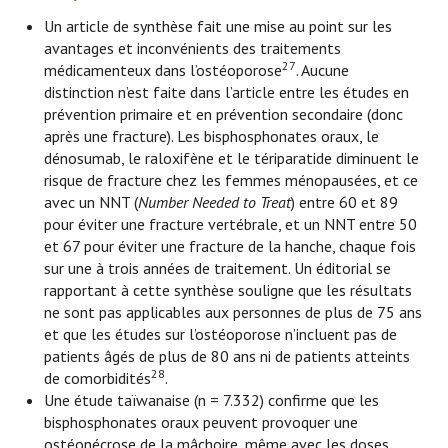
Un article de synthèse fait une mise au point sur les
avantages et inconvénients des traitements
27
médicamenteux dans l’ostéoporose
. Aucune
distinction n’est faite dans l’article entre les études en
prévention primaire et en prévention secondaire (donc
après une fracture). Les bisphosphonates oraux, le
dénosumab, le raloxifène et le tériparatide diminuent le
risque de fracture chez les femmes ménopausées, et ce
avec un NNT (
Number Needed to Treat
) entre 60 et 89
pour éviter une fracture vertébrale, et un NNT entre 50
et 67 pour éviter une fracture de la hanche, chaque fois
sur une à trois années de traitement. Un éditorial se
rapportant à cette synthèse souligne que les résultats
ne sont pas applicables aux personnes de plus de 75 ans
et que les études sur l’ostéoporose n’incluent pas de
patients âgés de plus de 80 ans ni de patients atteints
28
de comorbidités
.
Une étude taïwanaise (n = 7.332) confirme que les
bisphosphonates oraux peuvent provoquer une
ostéonécrose de la mâchoire, même avec les doses