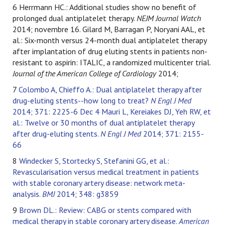
6 Herrmann HC.: Additional studies show no benefit of
prolonged dual antiplatelet therapy.
NEJM Journal Watch
2014; novembre 16. Gilard M, Barragan P, Noryani AAL, et
al.: Six-month versus 24-month dual antiplatelet therapy
after implantation of drug eluting stents in patients non-
resistant to aspirin: ITALIC, a randomized multicenter trial.
Journal of the American College of Cardiology
2014;
7
Colombo A, Chieffo A.: Dual antiplatelet therapy after
drug-eluting stents--how long to treat?
N Engl J Med
2014; 371: 2225-6 Dec 4
Mauri L, Kereiakes DJ, Yeh RW, et
al.: Twelve or 30 months of dual antiplatelet therapy
after drug-eluting stents.
N Engl J Med
2014; 371: 2155-
66
8
Windecker S, Stortecky S, Stefanini GG, et al.:
Revascularisation versus medical treatment in patients
with stable coronary artery disease: network meta-
analysis.
BMJ
2014; 348: g3859
9
Brown DL.: Review: CABG or stents compared with
medical therapy in stable coronary artery disease.
American