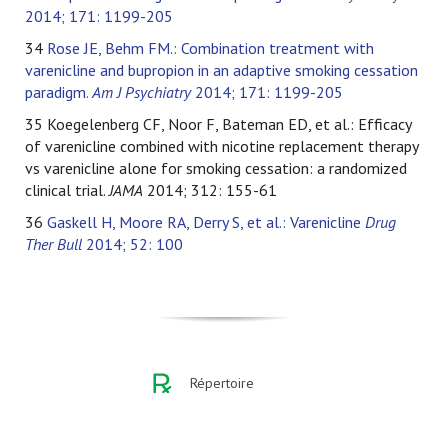
2014; 171: 1199-205
34
Rose JE, Behm FM.: Combination treatment with
varenicline and bupropion in an adaptive smoking cessation
paradigm.
Am J Psychiatry
2014; 171: 1199-205
35 Koegelenberg CF, Noor F, Bateman ED, et al.: Efficacy
of varenicline combined with nicotine replacement therapy
vs varenicline alone for smoking cessation: a randomized
clinical trial.
JAMA
2014; 312: 155-61
36
Gaskell H, Moore RA, Derry S, et al.: Varenicline
Drug
Ther Bull
2014; 52: 100
Répertoire