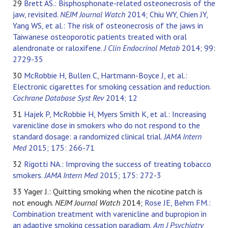
29
Brett AS.: Bisphosphonate-related osteonecrosis of the
jaw, revisited.
NEJM Journal Watch
2014;
Chiu WY, Chien JY,
Yang WS, et al.: The risk of osteonecrosis of the jaws in
Taiwanese osteoporotic patients treated with oral
alendronate or raloxifene.
J Clin Endocrinol Metab
2014; 99:
2729-35
30
McRobbie H, Bullen C, Hartmann-Boyce J, et al.:
Electronic cigarettes for smoking cessation and reduction.
Cochrane Database Syst Rev
2014; 12
31
Hajek P, McRobbie H, Myers Smith K, et al.: Increasing
varenicline dose in smokers who do not respond to the
standard dosage: a randomized clinical trial.
JAMA Intern
Med
2015; 175: 266-71
32
Rigotti NA.: Improving the success of treating tobacco
smokers.
JAMA Intern Med
2015; 175: 272-3
33 Yager J.: Quitting smoking when the nicotine patch is
not enough.
NEJM Journal Watch
2014;
Rose JE, Behm FM.:
Combination treatment with varenicline and bupropion in
an adaptive smoking cessation paradigm.
Am J Psychiatry