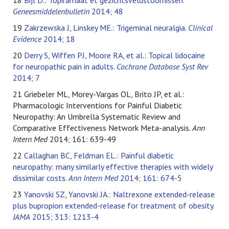
18
Bijl D.: Topiramaat et gezichtsveldstoornissen.
Geneesmiddelenbulletin
2014; 48
19
Zakrzewska J, Linskey ME.: Trigeminal neuralgia.
Clinical
Evidence
2014; 18
20
Derry S, Wiffen PJ, Moore RA, et al.: Topical lidocaine
for neuropathic pain in adults.
Cochrane Database Syst Rev
2014; 7
21 Griebeler ML, Morey-Vargas OL, Brito JP, et al.:
Pharmacologic Interventions for Painful Diabetic
Neuropathy: An Umbrella Systematic Review and
Comparative Effectiveness Network Meta-analysis.
Ann
Intern Med
2014; 161: 639-49
22
Callaghan BC, Feldman EL.: Painful diabetic
neuropathy: many similarly effective therapies with widely
dissimilar costs.
Ann Intern Med
2014; 161: 674-5
23
Yanovski SZ, Yanovski JA.: Naltrexone extended-release
plus bupropion extended-release for treatment of obesity.
JAMA
2015; 313: 1213-4