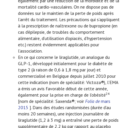
également par une réduction de la morbidité et de la
mortalité cardio-vasculaires. On ne dispose pas de
données sur le maintien de la perte de poids après
l’arrêt du traitement. Les précautions qui s’appliquent
à la prescription de naltrexone ou de bupropione (en
cas d’épilepsie, de troubles du comportement
alimentaire, d’utilisation d’opiacés, d’hypertension
etc.) restent évidemment applicables pour
l’association.
En ce qui concerne le liraglutide, un analogue du
GLP-1, développé initialement pour le diabète de
type 2 (à raison de 0,6 à 1,8 mg par jour) et
commercialisé en Belgique depuis juillet 2010 pour
cette indication (nom de spécialité: Victoza®), l’EMA
a émis un avis favorable début de cette année,
24
également pour la prise en charge de l’obésité
[nom de spécialité: Saxenda®; voir
Folia de
mars
2015
]. Dans des études randomisées (durée d’au
moins 20 semaines), une injection journalière de
liraglutide (1,2 à 3 mg) a entraîné une perte de poids
supplémentaire de 2,2 kg par rapport au placebo