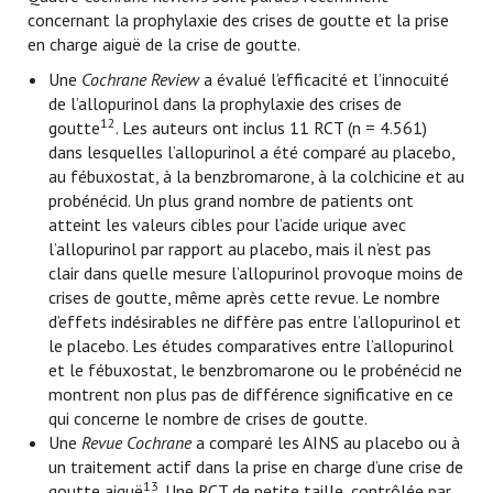
concernant la prophylaxie des crises de goutte et la prise
en charge aiguë de la crise de goutte.
Une
Cochrane Review
a évalué l’efficacité et l’innocuité
de l’allopurinol dans la prophylaxie des crises de
12
goutte
. Les auteurs ont inclus 11 RCT (n = 4.561)
dans lesquelles l’allopurinol a été comparé au placebo,
au fébuxostat, à la benzbromarone, à la colchicine et au
probénécid. Un plus grand nombre de patients ont
atteint les valeurs cibles pour l’acide urique avec
l’allopurinol par rapport au placebo, mais il n’est pas
clair dans quelle mesure l’allopurinol provoque moins de
crises de goutte, même après cette revue. Le nombre
d’effets indésirables ne diffère pas entre l’allopurinol et
le placebo. Les études comparatives entre l’allopurinol
et le fébuxostat, le benzbromarone ou le probénécid ne
montrent non plus pas de différence significative en ce
qui concerne le nombre de crises de goutte.
Une
Revue Cochrane
a comparé les AINS au placebo ou à
un traitement actif dans la prise en charge d’une crise de
13
goutte aiguë
. Une RCT de petite taille, contrôlée par