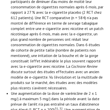
participants de diminuer d’au moins de moitié leur
consommation de cigarettes normales après 6 mois, par
rapport à 27 % avec la e-cigarette placebo (2 RCT chez
612 patients). Une RCT comparative (n = 584) n’a pas
montré de différence en terme de sevrage tabagique
complet entre une e-cigarette avec nicotine et un patch
nicotinique après 6 mois, mais avec la e-cigarette, un
plus grand nombre de personnes ont réduit leur
consommation de cigarettes normales. Dans 6 études
de cohorte de petite taille (nombre de patients non
mentionné), une irritation de la bouche et de la gorge
constituait l’effet indésirable le plus souvent rapporté
avec la e-cigarette avec nicotine. La
Cochrane Review
discute surtout des études effectuées avec un ancien
modèle de e-cigarette. Vu l’évolution et la multitude de
produits sur le marché, des études avec des modèles
plus récents s’avèrent nécessaires.
Une augmentation de la dose de varénicline de 2 x 1
mg/j à maximum 5 mg/j dans la période avant la date
prévue de l’arrêt n’a pas entraîné un taux d’abstinence
31, 32
plus élevé (1 RCT, n = 200)
. Une augmentation de