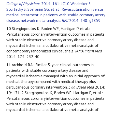
College of Physicians
2014; 161: JC10
Windecker S,
Stortecky S, Stefanini GG, et al.: Revascularisation versus
medical treatment in patients with stable coronary artery
disease: network meta-analysis.
BMJ
2014; 348: g3859
10 Stergiopoulos K, Boden WE, Hartigan P, et al.:
Percutaneous coronary intervention outcomes in patients
with stable obstructive coronary artery disease and
myocardial ischemia: a collaborative meta-analysis of
contemporary randomized clinical trials.
JAMA Intern Med
2014; 174: 232-40
11 Archbold RA.: Similar 5-year clinical outcomes in
patients with stable coronary artery disease and
myocardial ischaemia managed with an initial approach of
medical therapy compared with medical therapy plus
percutaneous coronary intervention.
Evid Based Med
2014;
19: 171-2 Stergiopoulos K, Boden WE, Hartigan P, et al.:
Percutaneous coronary intervention outcomes in patients
with stable obstructive coronary artery disease and
myocardial ischemia: a collaborative meta-analysis of