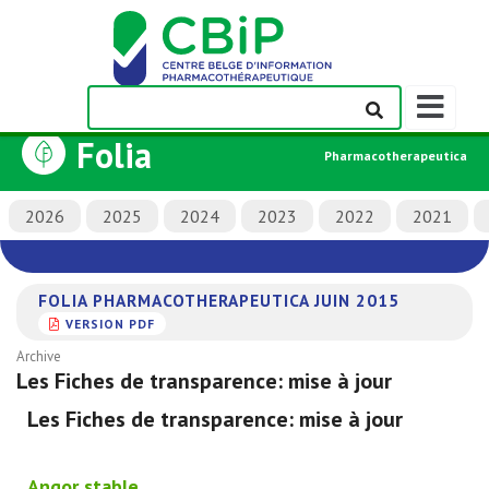
Afficher/m
la
Folia
barre
Pharmacotherapeutica
de
navigation
2026
2025
2024
2023
2022
2021
FOLIA PHARMACOTHERAPEUTICA JUIN 2015
VERSION PDF
Archive
Les Fiches de transparence: mise à jour
Les Fiches de transparence: mise à jour
Angor stable