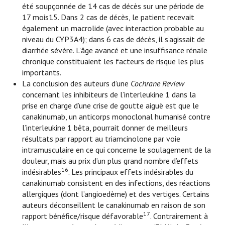
été soupçonnée de 14 cas de décès sur une période de
17 mois15. Dans 2 cas de décès, le patient recevait
également un macrolide (avec interaction probable au
niveau du CYP3A4); dans 6 cas de décès, il s’agissait de
diarrhée sévère. L’âge avancé et une insuffisance rénale
chronique constituaient les facteurs de risque les plus
importants.
La conclusion des auteurs d’une
Cochrane Review
concernant les inhibiteurs de l’interleukine 1 dans la
prise en charge d’une crise de goutte aiguë est que le
canakinumab, un anticorps monoclonal humanisé contre
l’interleukine 1 bêta, pourrait donner de meilleurs
résultats par rapport au triamcinolone par voie
intramusculaire en ce qui concerne le soulagement de la
douleur, mais au prix d’un plus grand nombre d’effets
16
indésirables
. Les principaux effets indésirables du
canakinumab consistent en des infections, des réactions
allergiques (dont l’angioedème) et des vertiges. Certains
auteurs déconseillent le canakinumab en raison de son
17
rapport bénéfice/risque défavorable
. Contrairement à