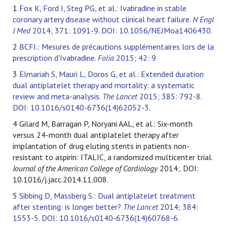
1
Fox K, Ford I, Steg PG, et al.: Ivabradine in stable
coronary artery disease without clinical heart failure.
N Engl
J Med
2014; 371: 1091-9. DOI: 10.1056/NEJMoa1406430.
2
BCFI.: Mesures de précautions supplémentaires lors de la
prescription d'Ivabradine.
Folia
2015; 42: 9
3
Elmariah S, Mauri L, Doros G, et al.: Extended duration
dual antiplatelet therapy and mortality: a systematic
review and meta-analysis.
The Lancet
2015; 385: 792-8.
DOI: 10.1016/s0140-6736(14)62052-3.
4 Gilard M, Barragan P, Noryani AAL, et al.: Six-month
versus 24-month dual antiplatelet therapy after
implantation of drug eluting stents in patients non-
resistant to aspirin: ITALIC, a randomized multicenter trial.
Journal of the American College of Cardiology
2014;. DOI:
10.1016/j.jacc.2014.11.008.
5
Sibbing D, Massberg S.: Dual antiplatelet treatment
after stenting: is longer better?
The Lancet
2014; 384:
1553-5. DOI: 10.1016/s0140-6736(14)60768-6.