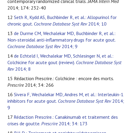
contemporary randomized clinical trials.
JAMA Intern Med
2014; 174: 232-40
12
Seth R, Kydd AS, Buchbinder R, et al.: Allopurinol for
chronic gout.
Cochrane Database Syst Rev
2014; 10
13
de Durme CM, Wechalekar MD, Buchbinder R, et al.:
Non-steroidal anti-inflammatory drugs for acute gout.
Cochrane Database Syst Rev
2014; 9
14
de Echteld I, Wechalekar MD, Schlesinger N, et al.:
Colchicine for acute gout (review).
Cochrane Database Syst
Rev
2014; 8
15 Rédaction Prescrire.: Colchicine : encore des morts.
Prescrire
2014; 34: 266
16
Sivera F, Wechalekar MD, Andres M, et al.: Interleukin-1
inhibitors for acute gout.
Cochrane Database Syst Rev
2014;
9
17
Rédaction Prescrire.: Canakinumab et traitement des
crises de goutte.
Prescrire
2014; 34: 173