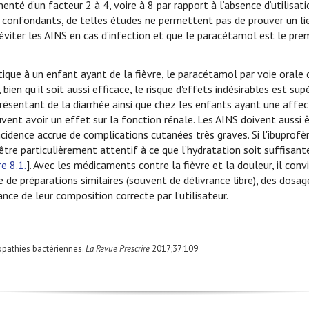
té d’un facteur 2 à 4, voire à 8 par rapport à l’absence d’utilisati
urs confondants, de telles études ne permettent pas de prouver un li
’éviter les AINS en cas d‘infection et que le paracétamol est le pre
tique à un enfant ayant de la fièvre, le paracétamol par voie orale
bien qu'il soit aussi efficace, le risque d'effets indésirables est supé
résentant de la diarrhée ainsi que chez les enfants ayant une affec
ent avoir un effet sur la fonction rénale. Les AINS doivent aussi ê
ncidence accrue de complications cutanées très graves. Si l'ibuprofèn
être particulièrement attentif à ce que l’hydratation soit suffisant
re 8.1.
]. Avec les médicaments contre la fièvre et la douleur, il conv
e de préparations similaires (souvent de délivrance libre), des dosa
nce de leur composition correcte par l’utilisateur.
opathies bactériennes.
La Revue Prescrire
2017;37:109