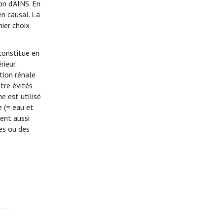
on d’AINS. En
en causal. La
mier choix
 constitue en
rieur.
tion rénale
tre évités
e est utilisé
e (= eau et
ient aussi
ges ou des