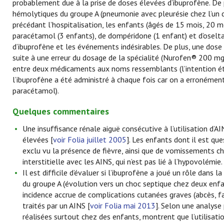
probablement due à la prise de doses élevées d’ibuprofène. De 
hémolytiques du groupe A (pneumonie avec pleurésie chez l’un de
précédant l’hospitalisation, les enfants (âgés de 15 mois, 20 mo
paracétamol (3 enfants), de dompéridone (1 enfant) et d’oseltam
d’ibuprofène et les événements indésirables. De plus, une dose 
suite à une erreur du dosage de la spécialité (Nurofen® 200 m
entre deux médicaments aux noms ressemblants (l’intention éta
l’ibuprofène a été administré à chaque fois car on a erronémen
paracétamol).
Quelques commentaires
Une insuffisance rénale aiguë consécutive à l’utilisation d’
élevées [
voir Folia juillet 2005
]. Les enfants dont il est qu
exclu vu la présence de fièvre, ainsi que de vomissements chez
interstitielle avec les AINS, qui n’est pas lié à l’hypovolémie.
Il est difficile d’évaluer si l’ibuprofène a joué un rôle da
du groupe A (évolution vers un choc septique chez deux enfan
incidence accrue de complications cutanées graves (abcès, fas
traités par un AINS [
voir Folia mai 2013
]. Selon une analyse
réalisées surtout chez des enfants, montrent que l’utilisati