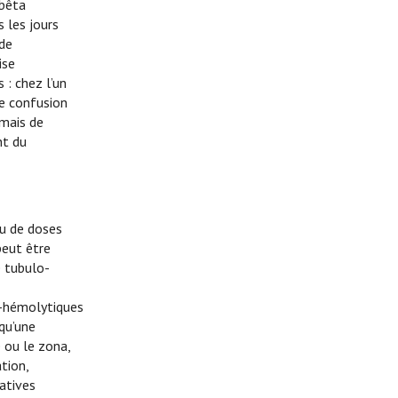
 bêta
 les jours
 de
ise
 : chez l’un
ne confusion
 mais de
nt du
ou de doses
peut être
e tubulo-
ta-hémolytiques
qu’une
 ou le zona,
tion,
ratives