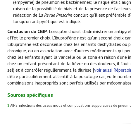
(empyème) de pneumonies bactériennes; le risque était augmen
raison de la possibilité de biais et de la présence de facte
rédaction de
La Revue Prescrire
conclut qu’il est préférable d
lorsqu’un antipyrétique est indiqué.
Conclusion du CBIP
.
Lorsqu’on choisit d’administrer un antipyré
effet le premier choix. L'ibuprofène n'est qu'un second choix car, 
L’ibuprofène est déconseillé chez les enfants déshydratés ou p
chronique, ou en association avec d'autres médicaments qui peuv
chez les enfants ayant la varicelle ou le zona en raison d'une i
chez un enfant présentant de la fièvre ou des douleurs, il faut 
sel) et à contrôler régulièrement la diurèse [
voir aussi Répertoi
d’être particulièrement attentif à la posologie car, vu le nombr
combinaisons inappropriés sont parfois utilisés par méconnaissa
Sources spécifiques
1
AINS: infections des tissus mous et complications suppuratives de pneum