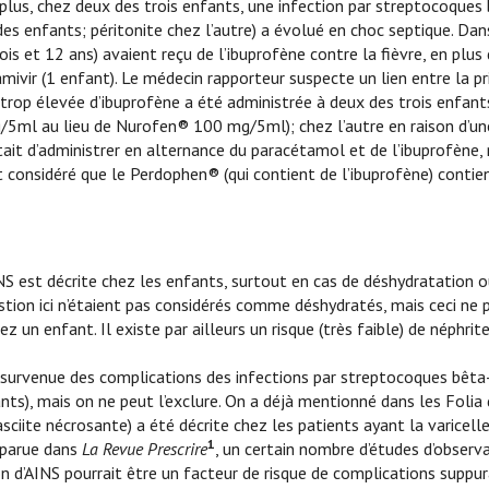
plus, chez deux des trois enfants, une infection par streptocoques
s enfants; péritonite chez l’autre) a évolué en choc septique. Dans
is et 12 ans) avaient reçu de l’ibuprofène contre la fièvre, en plus
ivir (1 enfant). Le médecin rapporteur suspecte un lien entre la pr
trop élevée d’ibuprofène a été administrée à deux des trois enfants
g/5ml au lieu de Nurofen® 100 mg/5ml); chez l’autre en raison d’u
it d’administrer en alternance du paracétamol et de l’ibuprofène,
t considéré que le Perdophen® (qui contient de l’ibuprofène) contie
AINS est décrite chez les enfants, surtout en cas de déshydratation 
estion ici n’étaient pas considérés comme déshydratés, mais ceci ne 
 un enfant. Il existe par ailleurs un risque (très faible) de néphrit
ns la survenue des complications des infections par streptocoques bê
ts), mais on ne peut l’exclure. On a déjà mentionné dans les Folia 
ciite nécrosante) a été décrite chez les patients ayant la varicelle
1
 parue dans
La Revue Prescrire
, un certain nombre d’études d’observa
on d’AINS pourrait être un facteur de risque de complications suppu