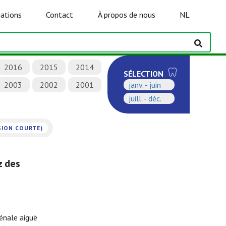
ations
Contact
À propos de nous
NL
2016
2015
2014
SÉLECTION
2003
2002
2001
janv. - juin
juill. - déc.
SION COURTE)
z des
énale aiguë