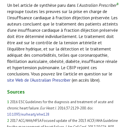
8
Un bel article de synthèse paru dans l’
Australian
Prescriber
regroupe toutes les preuves sur la prise en charge de
l'insuffisance cardiaque à fraction d'éjection préservée. Les
auteurs concluent que le traitement des patients atteints
d'une insuffisance cardiaque à fraction d'éjection préservée
doit être déterminé individuellement. Le traitement doit
être axé sur le contrôle de la tension artérielle et
l'équilibre hydrique, et sur la détection et le traitement
adéquat des comorbidités, telles que coronaropathie,
fibrillation auriculaire, obésité, diabète, insuffisance rénale
et hypertension pulmonaire. Le CBIP rejoint ces
conclusions. Vous pouvez lire l'article en question sur le
site Web de l'Australian Prescriber
(en accès libre).
Sources
1
2016 ESC Guidelines for the diagnosis and treatment of acute and
chronic heart failure.
Eur Heart J
. 2016;37:2129-200. doi:
10.1093/eurheartj/ehw128
2
2017 ACC/AHA/HFSA Focused update of the 2013 ACCF/AHA Guideline
for the management of heart failure.
J Am Coll Card
. 2017;70:776-803.