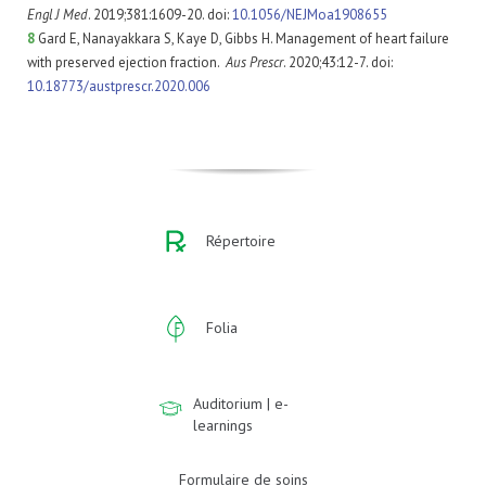
Engl J Med
. 2019;381:1609-20. doi:
10.1056/NEJMoa1908655
8
Gard E, Nanayakkara S, Kaye D, Gibbs H. Management of heart failure
with preserved ejection fraction.
Aus Prescr
. 2020;43:12-7. doi:
10.18773/austprescr.2020.006
Répertoire
Folia
Auditorium | e-
learnings
Formulaire de soins