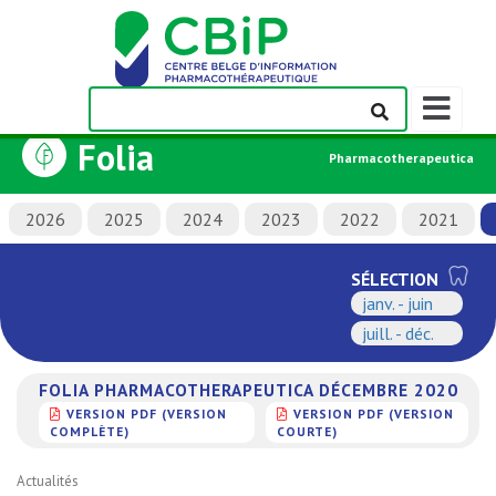
Afficher/m
la
Folia
barre
Pharmacotherapeutica
de
navigation
2026
2025
2024
2023
2022
2021
SÉLECTION
janv. - juin
juill. - déc.
FOLIA PHARMACOTHERAPEUTICA DÉCEMBRE 2020
VERSION PDF (VERSION
VERSION PDF (VERSION
COMPLÈTE)
COURTE)
Actualités