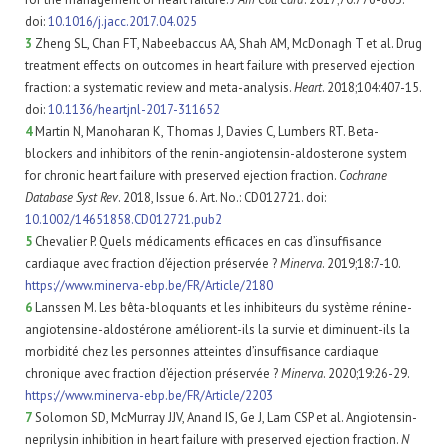
doi:
10.1016/j.jacc.2017.04.025
3
Zheng SL, Chan FT, Nabeebaccus AA, Shah AM, McDonagh T et al. Drug
treatment effects on outcomes in heart failure with preserved ejection
fraction: a systematic review and meta-analysis.
Heart
. 2018;104:407-15.
doi:
10.1136/heartjnl-2017-311652
4
Martin N, Manoharan K, Thomas J, Davies C, Lumbers RT. Beta-
blockers and inhibitors of the renin-angiotensin-aldosterone system
for chronic heart failure with preserved ejection fraction.
Cochrane
Database Syst Rev
. 2018, Issue 6. Art. No.: CD012721. doi:
10.1002/14651858.CD012721.pub2
5
Chevalier P. Quels médicaments efficaces en cas d’insuffisance
cardiaque avec fraction d’éjection préservée ?
Minerva
. 2019;18:7-10.
https://www.minerva-ebp.be/FR/Article/2180
6
Lanssen M. Les bêta-bloquants et les inhibiteurs du système rénine-
angiotensine-aldostérone améliorent-ils la survie et diminuent-ils la
morbidité chez les personnes atteintes d’insuffisance cardiaque
chronique avec fraction d’éjection préservée ?
Minerva
. 2020;19:26-29.
https://www.minerva-ebp.be/FR/Article/2203
7
Solomon SD, McMurray JJV, Anand IS, Ge J, Lam CSP et al. Angiotensin-
neprilysin inhibition in heart failure with preserved ejection fraction.
N