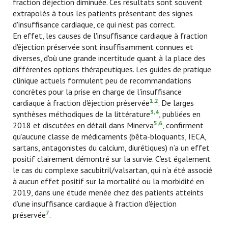
fraction d'éjection diminuée. Ces résultats sont souvent
extrapolés à tous les patients présentant des signes
d'insuffisance cardiaque, ce qui n'est pas correct.
En effet, les causes de l'insuffisance cardiaque à fraction
d'éjection préservée sont insuffisamment connues et
diverses, d'où une grande incertitude quant à la place des
différentes options thérapeutiques. Les guides de pratique
clinique actuels formulent peu de recommandations
concrètes pour la prise en charge de l'insuffisance
1,2
cardiaque à fraction d'éjection préservée
. De larges
3,4
synthèses méthodiques de la littérature
, publiées en
5,6
2018 et discutées en détail dans Minerva
, confirment
qu’aucune classe de médicaments (bêta-bloquants, IECA,
sartans, antagonistes du calcium, diurétiques) n’a un effet
positif clairement démontré sur la survie. C’est également
le cas du complexe sacubitril/valsartan, qui n’a été associé
à aucun effet positif sur la mortalité ou la morbidité en
2019, dans une étude menée chez des patients atteints
d’une insuffisance cardiaque à fraction d'éjection
7
préservée
.